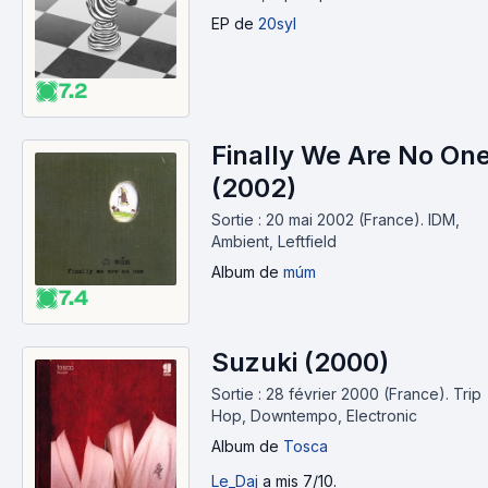
EP
de
20syl
7.2
Finally We Are No On
(2002)
Sortie : 20 mai 2002 (France).
IDM,
Ambient, Leftfield
Album
de
múm
7.4
Suzuki (2000)
Sortie : 28 février 2000 (France).
Trip
Hop, Downtempo, Electronic
Album
de
Tosca
Le_Daj
a mis 7/10.