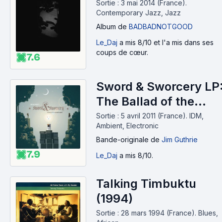
Sortie : 3 mai 2014 (France).
Contemporary Jazz, Jazz
Album
de
BADBADNOTGOOD
Le_Daj
a mis 8/10 et l'a mis dans ses
coups de cœur.
7.6
Sword & Sworcery LP
The Ballad of the
Space Babies (OST)
Sortie : 5 avril 2011 (France).
IDM,
Ambient, Electronic
(2011)
Bande-originale
de
Jim Guthrie
7.9
Le_Daj
a mis 8/10.
Talking Timbuktu
(1994)
Sortie : 28 mars 1994 (France).
Blues,