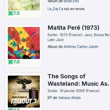
Album
de
Brian Eno
Le_Daj
l'a mis en envie.
7.5
Matita Perê (1973)
Sortie : 1973 (France).
Jazz, Bossa No
Latin Jazz
Album
de
Antônio Carlos Jobim
7.8
The Songs of
Wasteland: Music As
Heard in Fallout 3 - E
Sortie : 19 janvier 2009 (France).
(EP) (2009)
EP
de
Various Artists