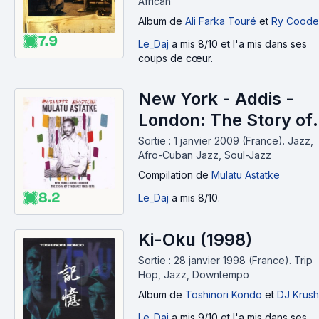
African
Album
de
Ali Farka Touré
et
Ry Coode
7.9
Le_Daj
a mis 8/10 et l'a mis dans ses
coups de cœur.
New York - Addis -
London: The Story of
Ethio Jazz 1965-1975
Sortie : 1 janvier 2009 (France).
Jazz,
Afro-Cuban Jazz, Soul-Jazz
(2009)
Compilation
de
Mulatu Astatke
8.2
Le_Daj
a mis 8/10.
Ki-Oku (1998)
Sortie : 28 janvier 1998 (France).
Trip
Hop, Jazz, Downtempo
Album
de
Toshinori Kondo
et
DJ Krush
Le_Daj
a mis 9/10 et l'a mis dans ses