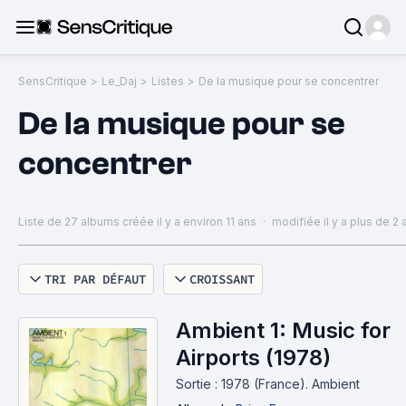
SensCritique
>
Le_Daj
>
Listes
>
De la musique pour se concentrer
De la musique pour se
concentrer
Liste de 27 albums
créée il y a environ 11 ans
·
modifiée il y a plus de 2 
TRI PAR DÉFAUT
CROISSANT
Ambient 1: Music for
Airports (1978)
Sortie : 1978 (France).
Ambient