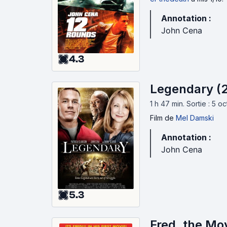
Annotation :
John Cena
4.3
Legendary (
1 h 47 min
.
Sortie : 5 o
Film
de
Mel Damski
Annotation :
John Cena
5.3
Fred, the Mo