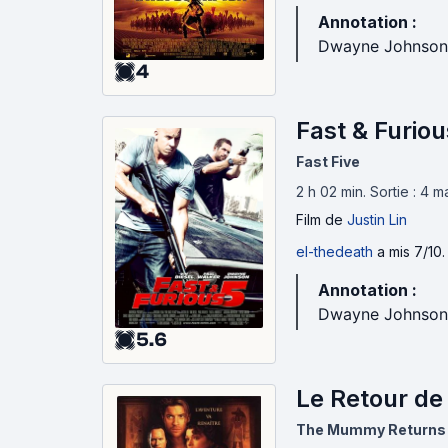
Annotation :
Dwayne Johnson
4
Fast & Furiou
Fast Five
2 h 02 min
.
Sortie : 4 m
Film
de
Justin Lin
el-thedeath
a mis 7/10.
Annotation :
Dwayne Johnson
5.6
Le Retour de
The Mummy Returns