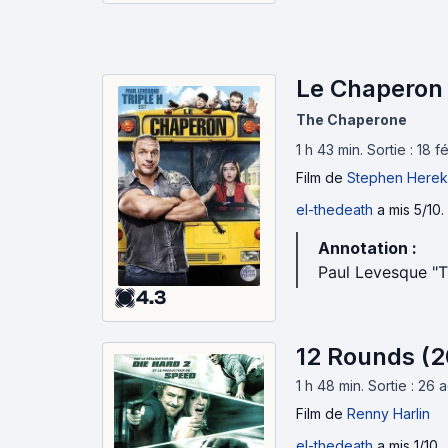
Le Chaperon 
The Chaperone
1 h 43 min
.
Sortie : 18 f
Film
de
Stephen Herek
el-thedeath
a mis 5/10.
Annotation :
Paul Levesque "T
4.3
12 Rounds (
1 h 48 min
.
Sortie : 26
Film
de
Renny Harlin
el-thedeath
a mis 1/10.