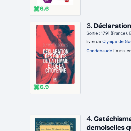
6.6
3.
Déclaration
Sortie : 1791 (France).
livre
de
Olympe de Go
Gondebaude
l'a mis e
6.9
4.
Catéchisme l
demoiselles q