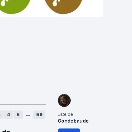
Liste de
3
4
5
...
59
Gondebaude