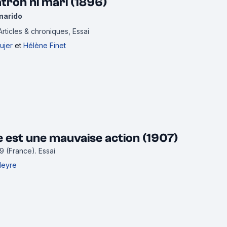
atron ni mari (1896)
 marido
Articles & chroniques, Essai
ujer
et
Hélène Finet
 est une mauvaise action (1907)
09 (France).
Essai
Cleyre