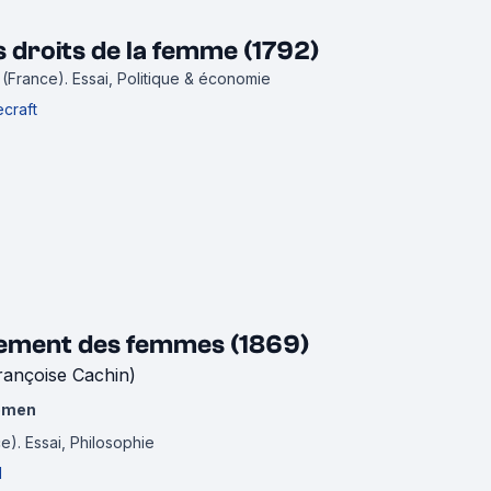
 droits de la femme (1792)
5 (France).
Essai, Politique & économie
craft
sement des femmes (1869)
rançoise Cachin)
Women
ce).
Essai, Philosophie
l