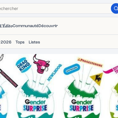
L'Édito
Communauté
Découvrir
s 2026
Tops
Listes