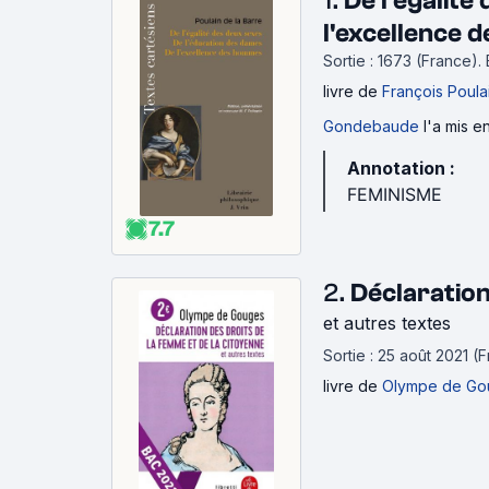
1.
De l'égalité
* Critiques du masculinisme~Antiféminism
l'excellence
* Féminisme & Grossophobie
Sortie : 1673 (France).
* Féminisme & Validisme
livre
de
François Poula
Autres listes :
Gondebaude
l'a mis e
Annotation :
-
https://www.senscritique.com/liste/Introd
FEMINISME
-
https://www.senscritique.com/liste/Femmes
7.7
-
https://www.senscritique.com/liste/Liste_de
-
https://www.senscritique.com/liste/critique
2.
Déclaration
-
https://www.senscritique.com/liste/proces
et autres textes
Sortie : 25 août 2021 (
(Origine de l'image :
https://a-desk.org/magaz
livre
de
Olympe de Go