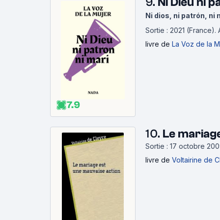
9.
Ni Dieu ni p
Ni dios, ni patrón, ni
Sortie : 2021 (France).
livre
de
La Voz de la M
7.9
10.
Le mariage
Sortie : 17 octobre 20
livre
de
Voltairine de 