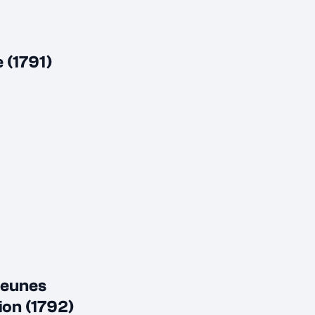
 (1791)
 jeunes
ion (1792)