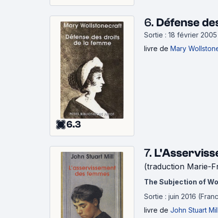
6.
Défense des
Sortie : 18 février 200
livre
de
Mary Wollstone
6.3
7.
L'Asservis
(traduction Marie-F
The Subjection of 
Sortie : juin 2016 (Fran
livre
de
John Stuart Mil