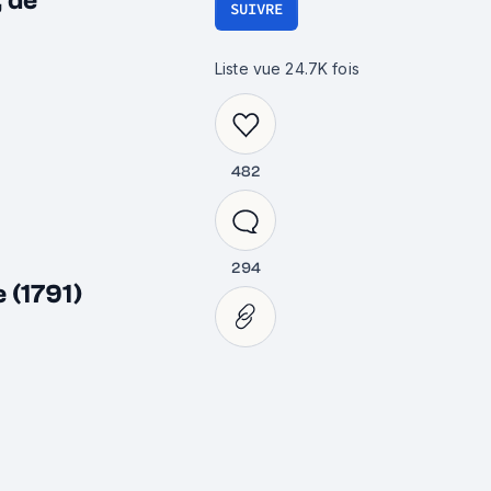
, de
SUIVRE
Liste vue
24.7K
fois
482
851
294
 (1791)