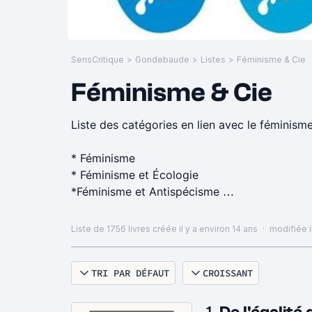
SensCritique
>
Gondebaude
>
Listes
>
Féminisme & Cie
Féminisme & Cie
Liste des catégories en lien avec le féminisme
* Féminisme
* Féminisme et Écologie
*Féminisme et Antispécisme
* Féminisme et Sexualité
* Asexualité
Liste de 1756 livres
créée il y a environ 14 ans
·
modifiée il
* Intersexuation
*Gender Studies~Queer~Orientation sexuelle
TRI PAR DÉFAUT
CROISSANT
* Transidentité
* Histoire du féminisme & Cie (Politique, parité
* Féminisme et Intersectionnalité