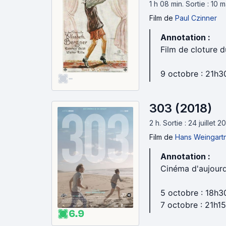
1 h 08 min
.
Sortie : 10 
Film
de
Paul Czinner
Annotation :
Film de cloture d
9 octobre : 21h3
-
303 (2018)
2 h
.
Sortie : 24 juillet 
Film
de
Hans Weingart
Annotation :
Cinéma d'aujourd
5 octobre : 18h3
7 octobre : 21h15
6.9