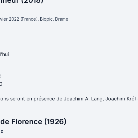
rineur (2018)
anvier 2022 (France).
Biopic, Drame
'hui
0
0
ions seront en présence de Joachim A. Lang, Joachim Król 
 de Florence (1926)
nz