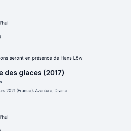
'hui
0
5
ions seront en présence de Hans Löw
e des glaces (2017)
s
mars 2021 (France).
Aventure, Drame
'hui