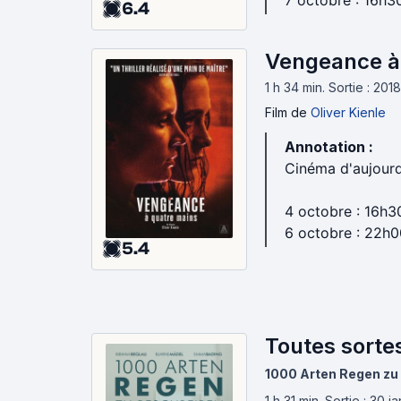
7 octobre : 16h3
6.4
Vengeance à 
1 h 34 min
.
Sortie : 201
Film
de
Oliver Kienle
Annotation :
Cinéma d'aujourd
4 octobre : 16h3
6 octobre : 22h0
5.4
Toutes sortes
1000 Arten Regen zu
1 h 31 min
.
Sortie : 30 j