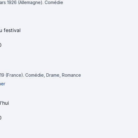
mars 1926 (Allemagne).
Comédie
u festival
0
2019 (France).
Comédie, Drame, Romance
ner
'hui
0