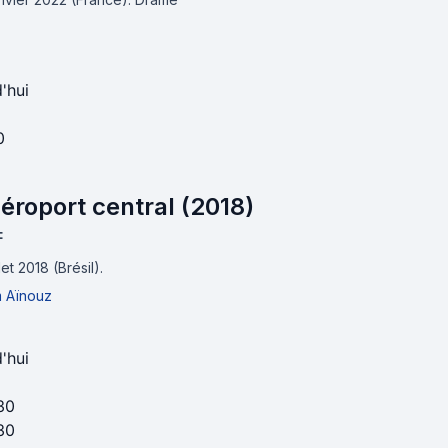
'hui
0
éroport central (2018)
F
llet 2018 (Brésil).
m Aïnouz
'hui
30
30