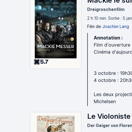
Mackie le su
Dreigroschenfilm
2 h 10 min
.
Sortie : 5 j
Film
de
Joachim Lang
Annotation :
Film d'ouverture
Cinéma d'aujourd
5.7
3 octobre : 19h3
4 octobre : 20h3
Les deux project
Michelsen
Le Violoniste
Der Geiger von Flore