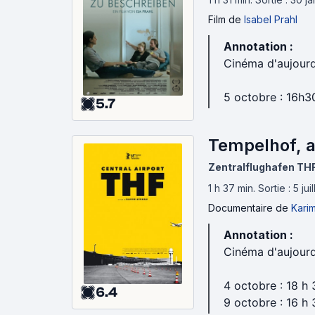
Film
de
Isabel Prahl
Annotation :
Cinéma d'aujourd
5 octobre : 16h3
5.7
Tempelhof, a
Zentralflughafen TH
1 h 37 min
.
Sortie : 5 jui
Documentaire
de
Kari
Annotation :
Cinéma d'aujourd
4 octobre : 18 h 
6.4
9 octobre : 16 h 