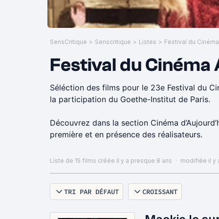
SensCritique
>
Senscritique
>
Listes
>
Festival du Cinéma
Séléction des films pour le 23e Festival du 
la participation du Goethe-Institut de Paris.
Découvrez dans la section Cinéma d’Aujourd’h
première et en présence des réalisateurs.
Liste de 15 films
créée il y a presque 8 ans
·
modifiée il y
TRI PAR DÉFAUT
CROISSANT