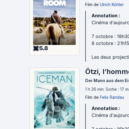
Film
de
Ulrich Köhler
Annotation :
Cinéma d'aujourd
7 octobre : 18h3
8 octobre : 21h1
5.8
Les deux project
Ötzi, l’homm
Der Mann aus dem Ei
1 h 36 min
.
Sortie : 17 
Film
de
Felix Randau
Annotation :
Cinéma d'aujourd