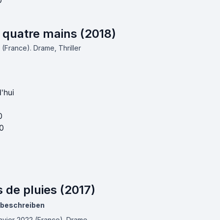
0
quatre mains (2018)
8 (France).
Drame, Thriller
'hui
0
0
 de pluies (2017)
 beschreiben
anvier 2022 (France).
Drame