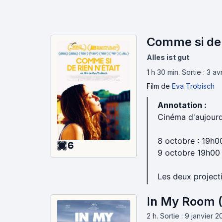
Comme si de r
Alles ist gut
1 h 30 min
.
Sortie : 3 av
Film
de
Eva Trobisch
Annotation :
Cinéma d'aujourd
8 octobre : 19h0
6
9 octobre 19h00
Les deux project
In My Room 
2 h
.
Sortie : 9 janvier 