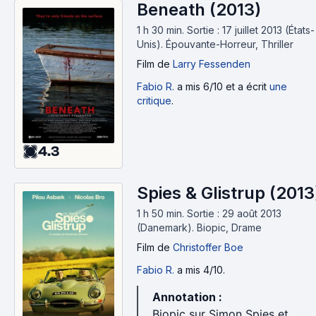
Beneath (2013)
1 h 30 min
.
Sortie : 17 juillet 2013 (États-
Unis).
Épouvante-Horreur, Thriller
Film
de
Larry Fessenden
Fabio R.
a mis 6/10 et a écrit
une
critique
.
4.3
Spies & Glistrup (2013
1 h 50 min
.
Sortie : 29 août 2013
(Danemark).
Biopic, Drame
Film
de
Christoffer Boe
Fabio R.
a mis 4/10.
Annotation :
Biopic sur Simon Spies et