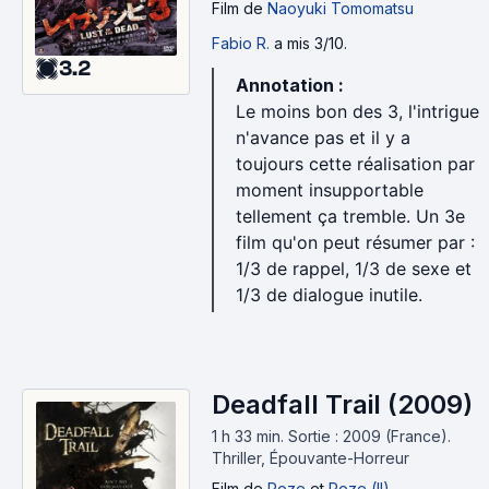
Film
de
Naoyuki Tomomatsu
Fabio R.
a mis 3/10.
3.2
Annotation :
Le moins bon des 3, l'intrigue
n'avance pas et il y a
toujours cette réalisation par
moment insupportable
tellement ça tremble. Un 3e
film qu'on peut résumer par :
1/3 de rappel, 1/3 de sexe et
1/3 de dialogue inutile.
Deadfall Trail (2009)
1 h 33 min
.
Sortie : 2009 (France).
Thriller, Épouvante-Horreur
Film
de
Roze
et
Roze (II)