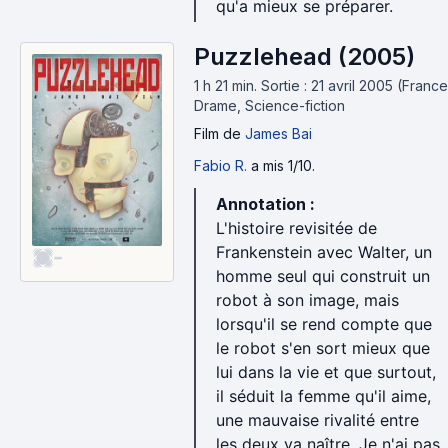
qu'a mieux se préparer.
Puzzlehead (2005)
1 h 21 min
.
Sortie : 21 avril 2005 (France
Drame, Science-fiction
Film
de
James Bai
Fabio R.
a mis 1/10.
Annotation :
L'histoire revisitée de
Frankenstein avec Walter, un
-
homme seul qui construit un
robot à son image, mais
lorsqu'il se rend compte que
le robot s'en sort mieux que
lui dans la vie et que surtout,
il séduit la femme qu'il aime,
une mauvaise rivalité entre
les deux va naître. Je n'ai pas