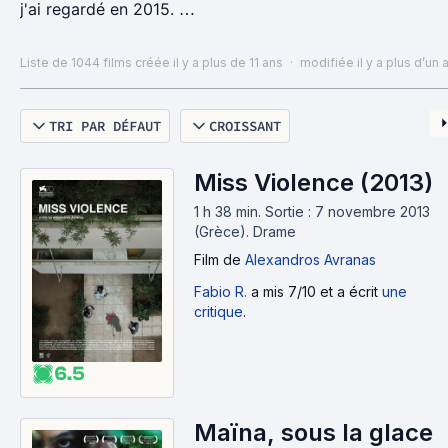
j'ai regardé en 2015.
Liste à trier par derniers ajouts pour voir les derniers
Liste de 1044 films
créée il y a plus de 11 ans
·
modifiée il y a plus d’un 
films vus...
TRI PAR DÉFAUT
CROISSANT
Miss Violence (2013)
1 h 38 min
.
Sortie : 7 novembre 2013
(Grèce).
Drame
Film
de
Alexandros Avranas
Fabio R.
a mis 7/10 et a écrit
une
critique
.
6.5
Maïna, sous la glace