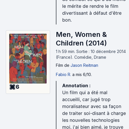
le mérite de rendre le film
divertissant à défaut d'être
bon.
Men, Women &
Children (2014)
1 h 59 min
.
Sortie : 10 décembre 2014
(France).
Comédie, Drame
Film
de
Jason Reitman
Fabio R.
a mis 6/10.
Annotation :
6
Un film qui a été mal
accueilli, car jugé trop
moralisateur avec sa façon
de traiter soi-disant à charge
les nouvelles technologies
moi, j'ai bien aimé, je trouve