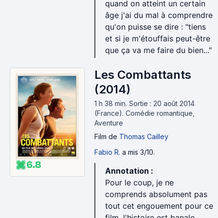
quand on atteint un certain
âge j'ai du mal à comprendre
qu'on puisse se dire : "tiens
et si je m'étouffais peut-être
que ça va me faire du bien..."
Les Combattants
(2014)
1 h 38 min
.
Sortie : 20 août 2014
(France).
Comédie romantique,
Aventure
Film
de
Thomas Cailley
Fabio R.
a mis 3/10.
6.8
Annotation :
Pour le coup, je ne
comprends absolument pas
tout cet engouement pour ce
film, l'histoire est banale,