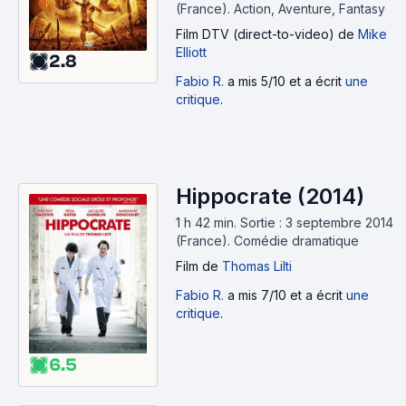
(France).
Action, Aventure, Fantasy
Film DTV (direct-to-video)
de
Mike
Elliott
2.8
Fabio R.
a mis 5/10 et a écrit
une
critique
.
Hippocrate (2014)
1 h 42 min
.
Sortie : 3 septembre 2014
(France).
Comédie dramatique
Film
de
Thomas Lilti
Fabio R.
a mis 7/10 et a écrit
une
critique
.
6.5