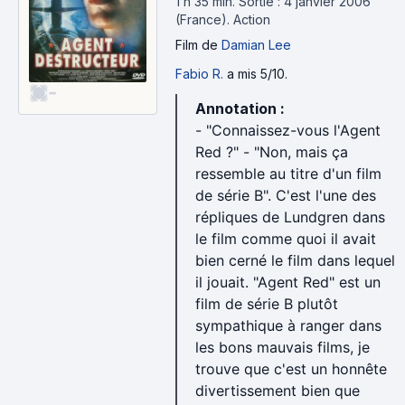
1 h 35 min
.
Sortie : 4 janvier 2006
(France).
Action
Film
de
Damian Lee
Fabio R.
a mis 5/10.
-
Annotation :
- "Connaissez-vous l'Agent
Red ?" - "Non, mais ça
ressemble au titre d'un film
de série B". C'est l'une des
répliques de Lundgren dans
le film comme quoi il avait
bien cerné le film dans lequel
il jouait. "Agent Red" est un
film de série B plutôt
sympathique à ranger dans
les bons mauvais films, je
trouve que c'est un honnête
divertissement bien que