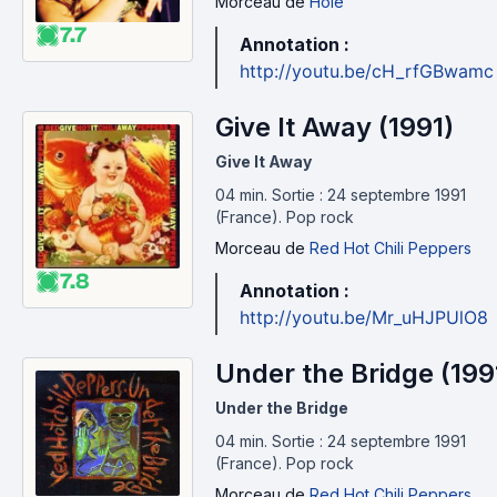
Morceau
de
Hole
7.7
Annotation :
http://youtu.be/cH_rfGBwamc
Give It Away (1991)
Give It Away
04 min
.
Sortie : 24 septembre 1991
(France).
Pop rock
Morceau
de
Red Hot Chili Peppers
7.8
Annotation :
http://youtu.be/Mr_uHJPUlO8
Under the Bridge (199
Under the Bridge
04 min
.
Sortie : 24 septembre 1991
(France).
Pop rock
Morceau
de
Red Hot Chili Peppers