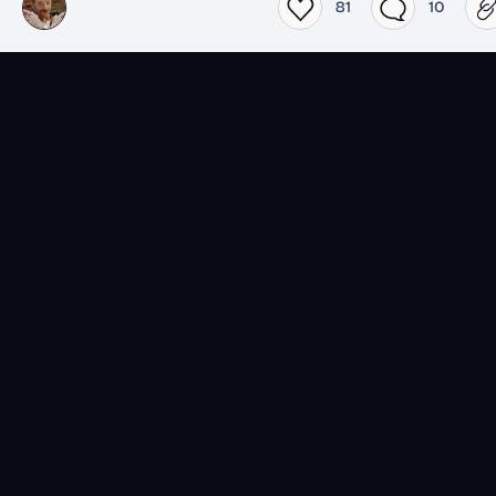
81
10
Top 2026 séries
Top 2026 films
Spider-Noir
Obsession
Lucky
L'Odyssée
Les nouvelles séries du
Actualité
moment
Jeux vidéo
Livres
Top 2026 Jeux vidéo
Top 2026 livres
007 First Light
Le Calamity Club
Assassin's Creed: Black
Le Bouffon de la
Flag - Resynced
couronne, Livre II
Jeux populaires en ce
Livres populaires en ce
moment
moment
BD
Musique