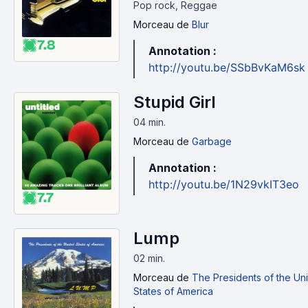
Pop rock, Reggae
Morceau
de
Blur
7.8
Annotation :
http://youtu.be/SSbBvKaM6sk
Stupid Girl
04 min
.
Morceau
de
Garbage
Annotation :
http://youtu.be/1N29vkIT3eo
7.7
Lump
02 min
.
Morceau
de
The Presidents of the Un
States of America