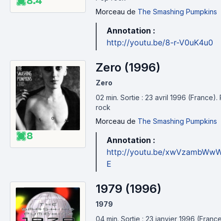
8.4
Morceau
de
The Smashing Pumpkins
Annotation :
http://youtu.be/8-r-V0uK4u0
Zero (1996)
Zero
02 min
.
Sortie : 23 avril 1996 (France).
rock
Morceau
de
The Smashing Pumpkins
8
Annotation :
http://youtu.be/xwVzambWw
E
1979 (1996)
1979
04 min
.
Sortie : 23 janvier 1996 (France