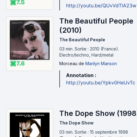
7.5
http://youtu.be/QUvVdTlA23w
The Beautiful People
(2010)
The Beautiful People
03 min
.
Sortie : 2010 (France).
Electro/techno, Hard/metal
7.6
Morceau
de
Marilyn Manson
Annotation :
http://youtu.be/Ypkv0HeUvTc
The Dope Show (1998
The Dope Show
03 min
.
Sortie : 15 septembre 1998