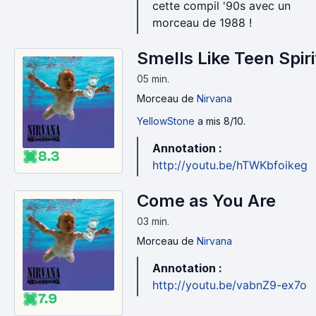
cette compil '90s avec un
morceau de 1988 !
Smells Like Teen Spiri
05 min
.
Morceau
de
Nirvana
YellowStone
a mis 8/10.
Annotation :
8.3
http://youtu.be/hTWKbfoikeg
Come as You Are
03 min
.
Morceau
de
Nirvana
Annotation :
http://youtu.be/vabnZ9-ex7o
7.9