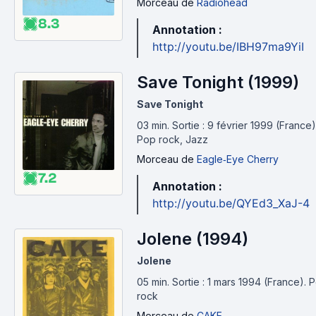
Morceau
de
Radiohead
8.3
Annotation :
http://youtu.be/IBH97ma9YiI
Save Tonight (1999)
Save Tonight
03 min
.
Sortie : 9 février 1999 (France)
Pop rock, Jazz
Morceau
de
Eagle‐Eye Cherry
7.2
Annotation :
http://youtu.be/QYEd3_XaJ-4
Jolene (1994)
Jolene
05 min
.
Sortie : 1 mars 1994 (France).
P
rock
Morceau
de
CAKE