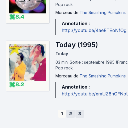
Pop rock
Morceau
de
The Smashing Pumpkins
8.4
Annotation :
http://youtu.be/4aeETEoNfOg
Today (1995)
Today
03 min
.
Sortie : septembre 1995 (Franc
Pop rock
Morceau
de
The Smashing Pumpkins
8.2
Annotation :
http://youtu.be/xmUZ6nCFNo
1
2
3