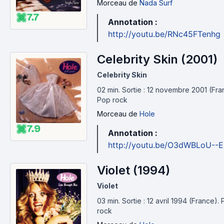
Morceau
de
Nada Surf
7.7
Annotation :
http://youtu.be/RNc45FTenhg
Celebrity Skin (2001)
Celebrity Skin
02 min
.
Sortie : 12 novembre 2001 (Fra
Pop rock
Morceau
de
Hole
7.9
Annotation :
http://youtu.be/O3dWBLoU--E
Violet (1994)
Violet
03 min
.
Sortie : 12 avril 1994 (France).
rock