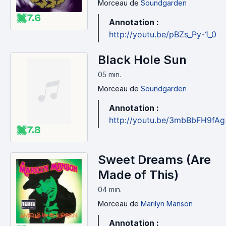
Morceau
de
Soundgarden
7.6
Annotation :
http://youtu.be/pBZs_Py-1_0
Black Hole Sun
05 min
.
Morceau
de
Soundgarden
Annotation :
http://youtu.be/3mbBbFH9fAg
7.8
Sweet Dreams (Are
Made of This)
04 min
.
Morceau
de
Marilyn Manson
Annotation :