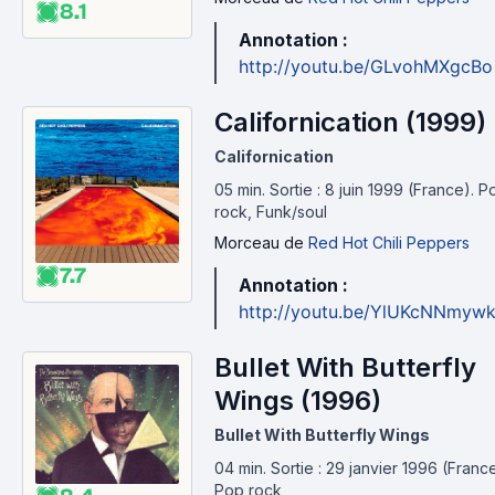
8.1
Annotation :
http://youtu.be/GLvohMXgcBo
Californication (1999)
Californication
05 min
.
Sortie : 8 juin 1999 (France).
P
rock, Funk/soul
Morceau
de
Red Hot Chili Peppers
7.7
Annotation :
http://youtu.be/YlUKcNNmyw
Bullet With Butterfly
Wings (1996)
Bullet With Butterfly Wings
04 min
.
Sortie : 29 janvier 1996 (France
Pop rock