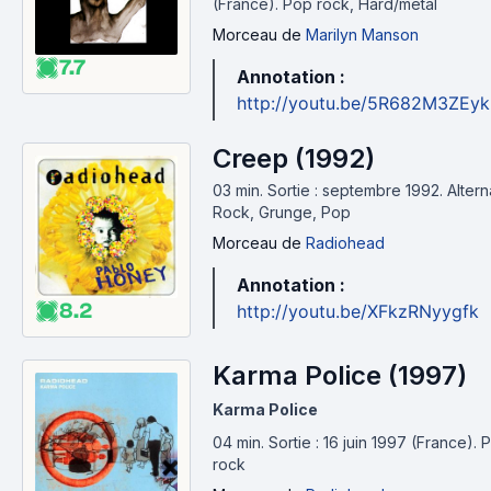
(France).
Pop rock, Hard/metal
Morceau
de
Marilyn Manson
7.7
Annotation :
http://youtu.be/5R682M3ZEyk
Creep (1992)
03 min
.
Sortie : septembre 1992.
Altern
Rock, Grunge, Pop
Morceau
de
Radiohead
Annotation :
8.2
http://youtu.be/XFkzRNyygfk
Karma Police (1997)
Karma Police
04 min
.
Sortie : 16 juin 1997 (France).
P
rock