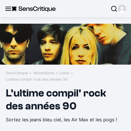
SensCritique
>
YellowStone
>
Listes
>
L'ultime compil' rock des années 90
L'ultime compil' rock
des années 90
Sortez les jeans bleu ciel, les Air Max et les pogs !