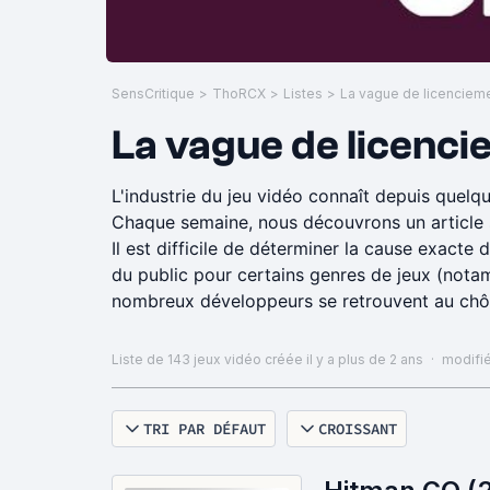
SensCritique
>
ThoRCX
>
Listes
>
La vague de licenci
L'industrie du jeu vidéo connaît depuis quelq
Chaque semaine, nous découvrons un article su
Il est difficile de déterminer la cause exact
du public pour certains genres de jeux (nota
nombreux développeurs se retrouvent au chômag
de développer.
J'ai hésité à créer cette liste en raison de so
Liste de 143 jeux vidéo
créée il y a plus de 2 ans
·
modifié
les oublie. Je pense qu'il est important de su
dégâts, et avoir une meilleure idée de ce qui
TRI PAR DÉFAUT
CROISSANT
PS : pour cette liste, je vais me concentrer s
entreprises indirectement liées aux jeux vi