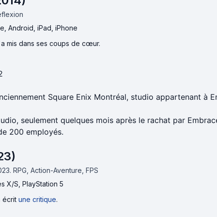
2014)
flexion
, Android, iPad, iPhone
l'a mis dans ses coups de cœur.
2
nciennement Square Enix Montréal, studio appartenant à 
tudio, seulement quelques mois après le rachat par Embrace
 de 200 employés.
23)
023.
RPG, Action-Aventure, FPS
s X/S, PlayStation 5
 écrit
une critique
.