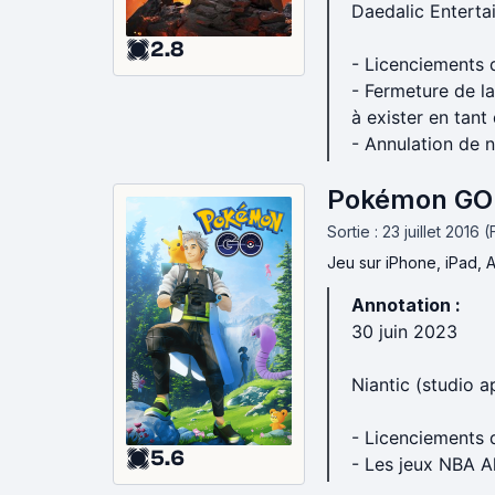
Daedalic Enterta
2.8
- Licenciements 
- Fermeture de l
à exister en tant 
- Annulation de 
Pokémon GO 
Sortie : 23 juillet 2016 
Jeu
sur iPhone, iPad, 
Annotation :
30 juin 2023
Niantic (studio 
- Licenciements
5.6
- Les jeux NBA A