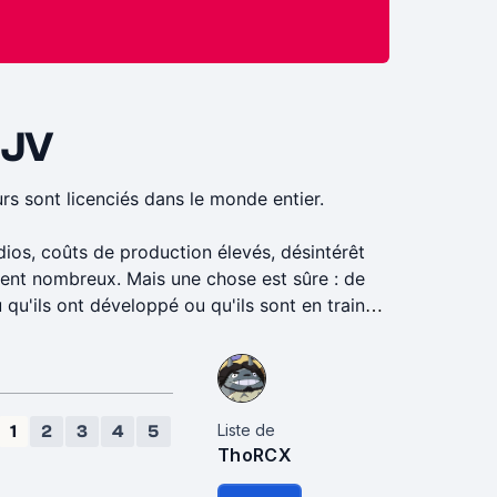
 JV
rs sont licenciés dans le monde entier.
dios, coûts de production élevés, désintérêt
ment nombreux. Mais une chose est sûre : de
qu'ils ont développé ou qu'ils sont en train
lles sur les licenciements, on s'y habitue et on
iveau mondial, afin de voir l'ampleur des
Liste de
1
2
3
4
5
ThoRCX
. Mais il ne faut pas oublier que d'autres
 ou Twitch.