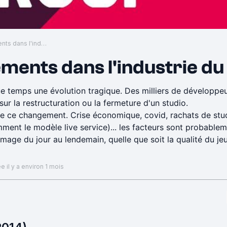
La vague de licenciements dans l'industrie du JV
ements dans l'industrie du
ue temps une évolution tragique. Des milliers de développeu
r la restructuration ou la fermeture d'un studio.
e de ce changement. Crise économique, covid, rachats de stu
mment le modèle live service)... les facteurs sont probable
e du jour au lendemain, quelle que soit la qualité du jeu 
n caractère déprimant. Mais à force de voir défiler les nouve
e il y a environ 1 mois
ivre les changements qui se produisent dans l'industrie au n
 se passe réellement.
ur les éditeurs de jeux vidéo et les studios de développement
déo ont également été massivement touchées, comme Discord