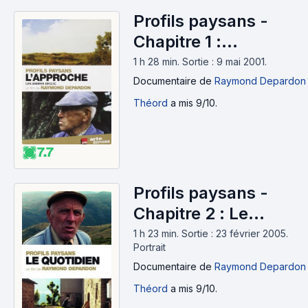
Profils paysans -
Chapitre 1 :
L'Approche (2001)
1 h 28 min
.
Sortie : 9 mai 2001.
Documentaire
de
Raymond Depardon
Théord
a mis 9/10.
7.7
Profils paysans -
Chapitre 2 : Le
Quotidien (2005)
1 h 23 min
.
Sortie : 23 février 2005.
Portrait
Documentaire
de
Raymond Depardon
Théord
a mis 9/10.