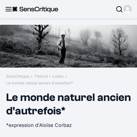
SensCritique
>
Théord
>
Listes
>
Le monde naturel ancien d'autrefois*
Le monde naturel ancien
d'autrefois*
*expression d'Aloïse Corbaz