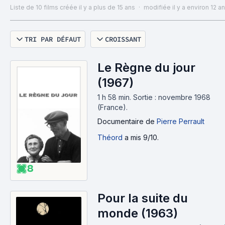
Liste de 10 films
créée il y a plus de 15 ans
·
modifiée il y a environ 12 a
TRI PAR DÉFAUT
CROISSANT
Le Règne du jour
(1967)
1 h 58 min
.
Sortie : novembre 1968
(France).
Documentaire
de
Pierre Perrault
Théord
a mis 9/10.
8
Pour la suite du
monde (1963)