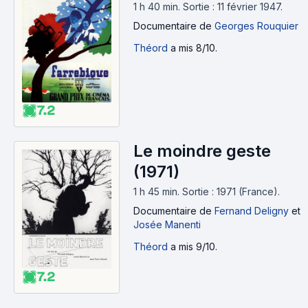
1 h 40 min
.
Sortie : 11 février 1947.
Documentaire
de
Georges Rouquier
Théord
a mis 8/10.
7.2
Le moindre geste
(1971)
1 h 45 min
.
Sortie : 1971 (France).
Documentaire
de
Fernand Deligny
et
Josée Manenti
Théord
a mis 9/10.
7.2