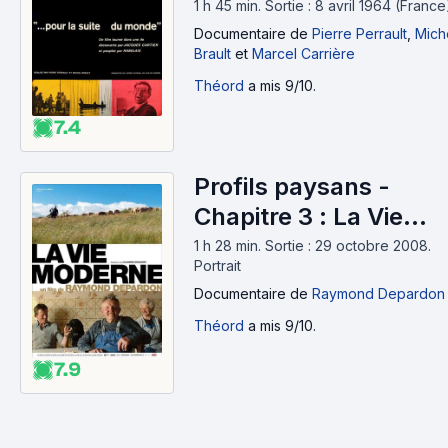
1 h 45 min
.
Sortie : 8 avril 1964 (France
Documentaire
de
Pierre Perrault
,
Mich
Brault
et
Marcel Carrière
Théord
a mis 9/10.
7.4
Profils paysans -
Chapitre 3 : La Vie
moderne (2008)
1 h 28 min
.
Sortie : 29 octobre 2008.
Portrait
Documentaire
de
Raymond Depardon
Théord
a mis 9/10.
7.9