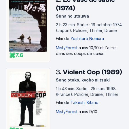
_japonais_des_annees_50/3346891
(1974)
• 1960 :
Suna no utsuwa
https://www.senscritique.com/liste/les_meilleurs_films
2 h 23 min
.
Sortie : 19 octobre 1974
_japonais_des_annees_60/3346898
(Japon).
Policier, Thriller, Drame
• 1970 :
Film
de
Yoshitarō Nomura
https://www.senscritique.com/liste/les_meilleurs_films
_japonais_des_annees_70/3346909
MistyForest
a mis 10/10 et l'a mis
• 1980 :
dans ses coups de cœur.
7.6
https://www.senscritique.com/liste/les_meilleurs_films
_japonais_des_annees_80/3346935
3.
Violent Cop (1989)
• 1990 :
Sono otoko, kyobo ni tsuki
https://www.senscritique.com/liste/les_meilleurs_films
_japonais_des_annees_90/3346940
1 h 43 min
.
Sortie : 25 mars 1998
• 2000 :
(France).
Policier, Drame, Thriller
https://www.senscritique.com/liste/les_meilleurs_films
Film
de
Takeshi Kitano
_japonais_des_annees_2000/3346965
MistyForest
a mis 9/10.
• 2010 :
https://www.senscritique.com/liste/les_meilleurs_films