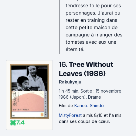
tendresse folle pour ses
personnages. J'aurai pu
rester en training dans
cette petite maison de
campagne à manger des
tomates avec eux une
éternité.
16.
Tree Without
Leaves (1986)
Rakukyoju
1 h 45 min
.
Sortie : 15 novembre
1986 (Japon).
Drame
Film
de
Kaneto Shindō
MistyForest
a mis 8/10 et l'a mis
dans ses coups de cœur.
7.4