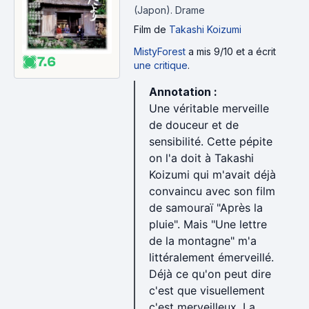
https://www.senscritique.com/liste/passion_chanbara
(Japon).
Drame
/3633314
Film
de
Takashi Koizumi
• Seichô Matsumoto au cinéma
MistyForest
a mis 9/10 et a écrit
https://www.senscritique.com/liste/seicho_matsumot
7.6
une critique
.
o_au_cinema/3773881
Annotation :
Une véritable merveille
Couverture : Harikomi (1954) de Yoshitarô Nomura.
de douceur et de
sensibilité. Cette pépite
on l'a doit à Takashi
Koizumi qui m'avait déjà
convaincu avec son film
de samouraï "Après la
pluie". Mais "Une lettre
de la montagne" m'a
littéralement émerveillé.
Déjà ce qu'on peut dire
c'est que visuellement
c'est merveilleux. La