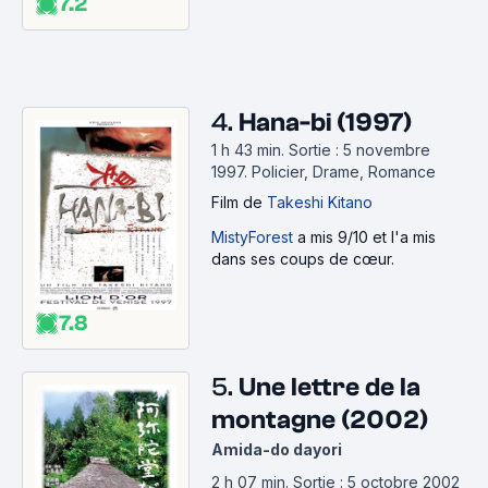
_japonais_des_annees_2010/3346966
7.2
• 2020 :
https://www.senscritique.com/liste/les_meilleurs_films
_japonais_des_annees_2000/3261091
4.
Hana-bi (1997)
• Autres listes sur le cinéma japonais •
1 h 43 min
.
Sortie : 5 novembre
• Films d'animation japonais vus :
1997.
Policier, Drame, Romance
https://www.senscritique.com/liste/Animation_japonai
Film
de
Takeshi Kitano
se_Films/2095819
• Polars japonais :
MistyForest
a mis 9/10 et l'a mis
dans ses coups de cœur.
https://www.senscritique.com/liste/polars_japonais/3
358570
• L'été dans le cinéma japonais :
7.8
https://www.senscritique.com/liste/natsu__l_ete_dans
_le_cinema_japonais/3236198
5.
Une lettre de la
• Une année, un film japonais :
montagne (2002)
https://www.senscritique.com/liste/une_annee_un_film
_japonais/3355424
Amida-do dayori
• Passion Chanbara
2 h 07 min
.
Sortie : 5 octobre 2002