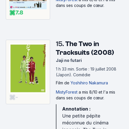
dans ses coups de cœur.
7.8
15.
The Two in
Tracksuits (2008)
Jaji no futari
1 h 33 min
.
Sortie : 19 juillet 2008
(Japon).
Comédie
Film
de
Yoshihiro Nakamura
MistyForest
a mis 8/10 et l'a mis
-
dans ses coups de cœur.
Annotation :
Une petite pépite
méconnue du cinéma