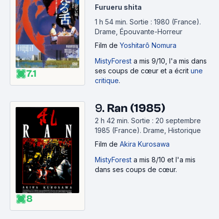
Furueru shita
1 h 54 min
.
Sortie : 1980 (France).
Drame, Épouvante-Horreur
Film
de
Yoshitarô Nomura
MistyForest
a mis 9/10, l'a mis dans
ses coups de cœur et a écrit
une
7.1
critique
.
9.
Ran (1985)
2 h 42 min
.
Sortie : 20 septembre
1985 (France).
Drame, Historique
Film
de
Akira Kurosawa
MistyForest
a mis 8/10 et l'a mis
dans ses coups de cœur.
8