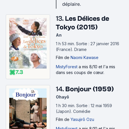
déplaire.
13.
Les Délices de
Tokyo (2015)
An
1 h 53 min
.
Sortie : 27 janvier 2016
(France).
Drame
Film
de
Naomi Kawase
MistyForest
a mis 8/10 et l'a mis
7.3
dans ses coups de cœur.
14.
Bonjour (1959)
Ohayô
1 h 30 min
.
Sortie : 12 mai 1959
(Japon).
Comédie
Film
de
Yasujirō Ozu
MistyForest
a mis 8/10 et l'a mis