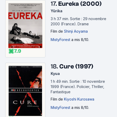
17.
Eureka (2000)
Yûrika
3 h 37 min
.
Sortie : 29 novembre
2000 (France).
Drame
Film
de
Shinji Aoyama
MistyForest
a mis 8/10.
7.9
18.
Cure (1997)
Kyua
1 h 49 min
.
Sortie : 10 novembre
1999 (France).
Policier, Thriller,
Fantastique
Film
de
Kiyoshi Kurosawa
MistyForest
a mis 8/10.