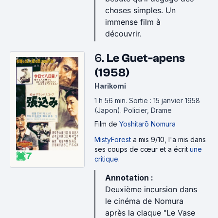
choses simples. Un
immense film à
découvrir.
6.
Le Guet-apens
(1958)
Harikomi
1 h 56 min
.
Sortie : 15 janvier 1958
(Japon).
Policier, Drame
Film
de
Yoshitarō Nomura
MistyForest
a mis 9/10, l'a mis dans
ses coups de cœur et a écrit
une
7
critique
.
Annotation :
Deuxième incursion dans
le cinéma de Nomura
après la claque "Le Vase