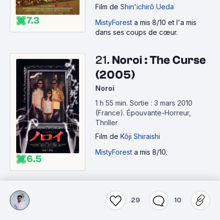
Film
de
Shin'ichirô Ueda
7.3
MistyForest
a mis 8/10 et l'a mis
dans ses coups de cœur.
21.
Noroi : The Curse
(2005)
Noroi
1 h 55 min
.
Sortie : 3 mars 2010
(France).
Épouvante-Horreur,
Thriller
Film
de
Kôji Shiraishi
MistyForest
a mis 8/10.
6.5
22.
Mayonaka no
shôtaijô (1981)
29
10
2 h 05 min
.
Sortie : 26 septembre