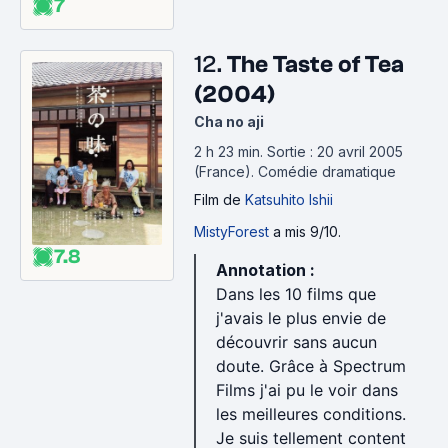
7
12.
The Taste of Tea
(2004)
Cha no aji
2 h 23 min
.
Sortie : 20 avril 2005
(France).
Comédie dramatique
Film
de
Katsuhito Ishii
MistyForest
a mis 9/10.
7.8
Annotation :
Dans les 10 films que
j'avais le plus envie de
découvrir sans aucun
doute. Grâce à Spectrum
Films j'ai pu le voir dans
les meilleures conditions.
Je suis tellement content