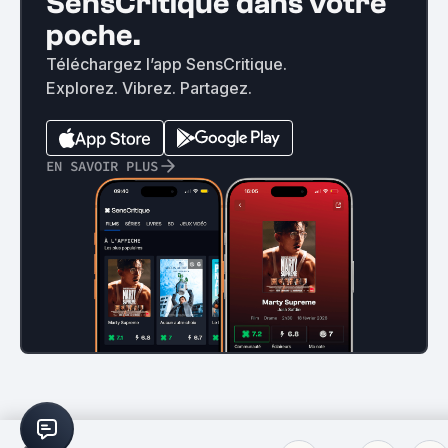
SensCritique dans votre
poche.
Téléchargez l’app SensCritique.
Explorez. Vibrez. Partagez.
EN SAVOIR PLUS