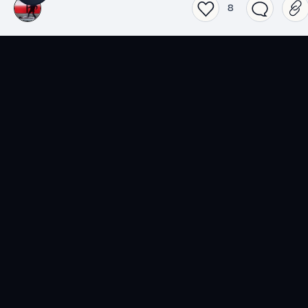
8
Films
Séries
Top 2026 séries
Top 2026 films
Spider-Noir
Obsession
Lucky
L'Odyssée
Les nouvelles séries du
Actualité
moment
Jeux vidéo
Livres
Top 2026 Jeux vidéo
Top 2026 livres
007 First Light
Le Calamity Club
Assassin's Creed: Black
Le Bouffon de la
Flag - Resynced
couronne, Livre II
Jeux populaires en ce
Livres populaires en ce
moment
moment
BD
Musique