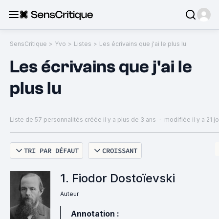
SensCritique
>
Yvo
>
Listes
>
Les écrivains que j'ai le plus lu
Les écrivains que j'ai le
plus lu
Liste de 57 personnalités
créée il y a plus de 3 ans
·
modifiée il y a 21 j
TRI PAR DÉFAUT
CROISSANT
1. Fiodor Dostoïevski
Auteur
Annotation :