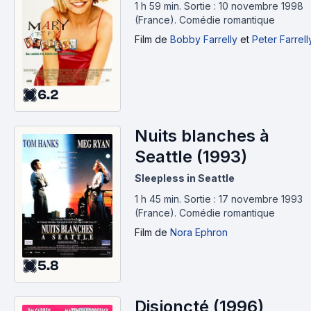
1 h 59 min
.
Sortie : 10 novembre 1998
(France).
Comédie romantique
Film
de
Bobby Farrelly
et
Peter Farrell
6.2
Nuits blanches à
Seattle (1993)
Sleepless in Seattle
1 h 45 min
.
Sortie : 17 novembre 1993
(France).
Comédie romantique
Film
de
Nora Ephron
5.8
Disjoncté (1996)