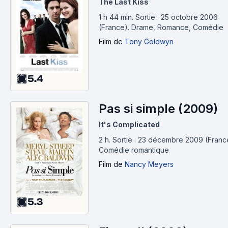
The Last Kiss
1 h 44 min
.
Sortie : 25 octobre 2006
(France).
Drame, Romance, Comédie
Film
de
Tony Goldwyn
5.4
Pas si simple (2009)
It's Complicated
2 h
.
Sortie : 23 décembre 2009 (Franc
Comédie romantique
Film
de
Nancy Meyers
5.3