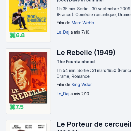
1 h 35 min
.
Sortie : 30 septembre 2009
(France).
Comédie romantique, Drame
Film
de
Marc Webb
Le_Daj
a mis 7/10.
6.8
Le Rebelle (1949)
The Fountainhead
1 h 54 min
.
Sortie : 31 mars 1950 (Franc
Drame, Romance
Film
de
King Vidor
Le_Daj
a mis 2/10.
7.5
Le Porteur de cercuei