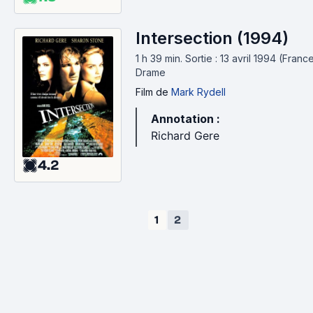
Intersection (1994)
1 h 39 min
.
Sortie : 13 avril 1994 (France
Drame
Film
de
Mark Rydell
Annotation :
Richard Gere
4.2
1
2