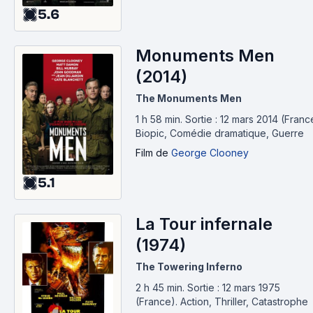
5.6
Monuments Men
(2014)
The Monuments Men
1 h 58 min
.
Sortie : 12 mars 2014 (Franc
Biopic, Comédie dramatique, Guerre
Film
de
George Clooney
5.1
La Tour infernale
(1974)
The Towering Inferno
2 h 45 min
.
Sortie : 12 mars 1975
(France).
Action, Thriller, Catastrophe