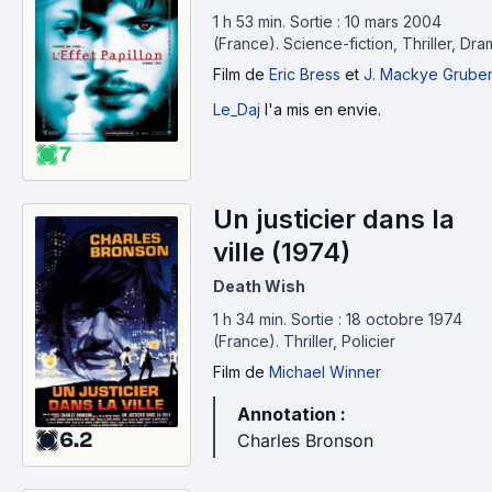
1 h 53 min
.
Sortie : 10 mars 2004
(France).
Science-fiction, Thriller, Dr
Film
de
Eric Bress
et
J. Mackye Grube
Le_Daj
l'a mis en envie.
7
Un justicier dans la
ville (1974)
Death Wish
1 h 34 min
.
Sortie : 18 octobre 1974
(France).
Thriller, Policier
Film
de
Michael Winner
Annotation :
6.2
Charles Bronson