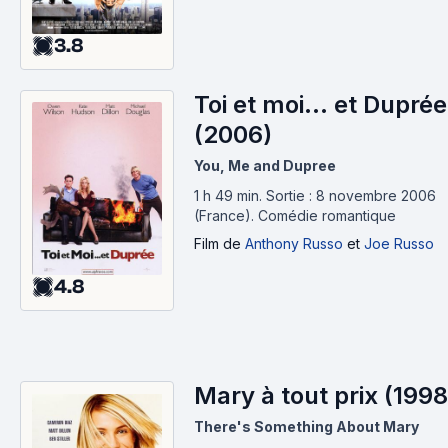
3.8
Toi et moi... et Duprée
(2006)
You, Me and Dupree
1 h 49 min
.
Sortie : 8 novembre 2006
(France).
Comédie romantique
Film
de
Anthony Russo
et
Joe Russo
4.8
Mary à tout prix (1998
There's Something About Mary