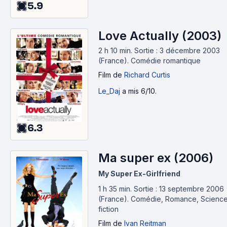
5.9
Love Actually (2003)
2 h 10 min
.
Sortie : 3 décembre 2003
(France).
Comédie romantique
Film
de
Richard Curtis
Le_Daj
a mis 6/10.
6.3
Ma super ex (2006)
My Super Ex-Girlfriend
1 h 35 min
.
Sortie : 13 septembre 2006
(France).
Comédie, Romance, Scienc
fiction
Film
de
Ivan Reitman