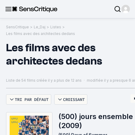
SensCritique
>
Le_Daj
>
Listes
>
Les films avec des architectes dedans
Les films avec des
architectes dedans
Liste de 54 films
créée il y a plus de 12 ans
·
modifiée il y a presque 6 a
TRI PAR DÉFAUT
CROISSANT
(500) jours ensemble
(2009)
(500) Days of Summer