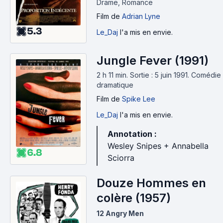
Drame, Romance
Film
de
Adrian Lyne
5.3
Le_Daj
l'a mis en envie.
Jungle Fever (1991)
2 h 11 min
.
Sortie : 5 juin 1991.
Comédie
dramatique
Film
de
Spike Lee
Le_Daj
l'a mis en envie.
Annotation :
Wesley Snipes + Annabella
6.8
Sciorra
Douze Hommes en
colère (1957)
12 Angry Men