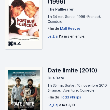
(1996)
The Pallbearer
1 h 34 min
.
Sortie : 1996 (France).
Comédie
Film
de
Matt Reeves
Le_Daj
l'a mis en envie.
5.4
Date limite (2010)
Due Date
1 h 35 min
.
Sortie : 10 novembre 2010
(France).
Aventure, Comédie
Film
de
Todd Phillips
Le_Daj
a mis 3/10.