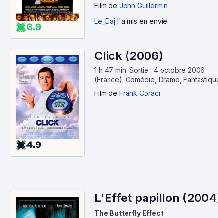
Film
de
John Guillermin
Le_Daj
l'a mis en envie.
6.9
Click (2006)
1 h 47 min
.
Sortie : 4 octobre 2006
(France).
Comédie, Drame, Fantastiqu
Film
de
Frank Coraci
4.9
L'Effet papillon (2004
The Butterfly Effect