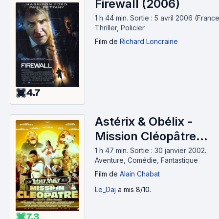
Firewall (2006)
1 h 44 min
.
Sortie : 5 avril 2006 (France
Thriller, Policier
Film
de
Richard Loncraine
4.7
Astérix & Obélix -
Mission Cléopâtre
(2002)
1 h 47 min
.
Sortie : 30 janvier 2002.
Aventure, Comédie, Fantastique
Film
de
Alain Chabat
Le_Daj
a mis 8/10.
7.3