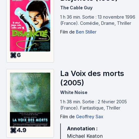
The Cable Guy
1 h 36 min
.
Sortie : 13 novembre 1996
(France).
Comédie, Drame, Thriller
Film
de
Ben Stiller
6
La Voix des morts
(2005)
White Noise
1 h 38 min
.
Sortie : 2 février 2005
(France).
Fantastique, Thriller
Film
de
Geoffrey Sax
Annotation :
4.9
Michael Keaton