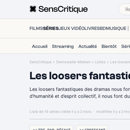
FILMS
SÉRIES
JEUX VIDÉO
LIVRES
BD
MUSIQUE
Accueil
Streaming
Actualité
Bientôt
Sér
SensCritique
>
Demoiselle-Maleen
>
Listes
>
Les loosers
Les loosers fantast
Les loosers fantastiques des dramas nous font
d’humanité et d’esprit collectif, il nous font du
Liste de 14 séries
créée il y a 2 mois
·
modifiée il y a 2 mo