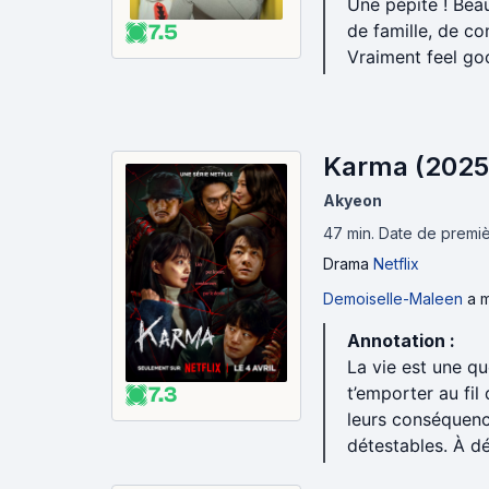
Une pépite ! Bea
7.5
de famille, de co
Vraiment feel go
Karma (2025
Akyeon
47 min
.
Date de premièr
Drama
Netflix
Demoiselle-Maleen
a m
Annotation :
La vie est une q
7.3
t’emporter au fi
leurs conséquence
détestables. À dé