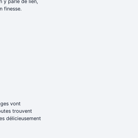
y parle de lien,
n finesse.
ages vont
outes trouvent
ges délicieusement