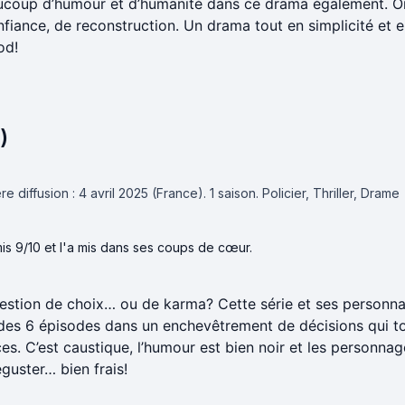
ucoup d’humour et d’humanité dans ce drama également. On 
nfiance, de reconstruction. Un drama tout en simplicité et e
od!
)
e diffusion : 4 avril 2025 (France).
1 saison.
Policier, Thriller, Drame
is 9/10 et l'a mis dans ses coups de cœur.
uestion de choix… ou de karma? Cette série et ses personn
l des 6 épisodes dans un enchevêtrement de décisions qui t
s. C’est caustique, l’humour est bien noir et les personna
guster… bien frais!