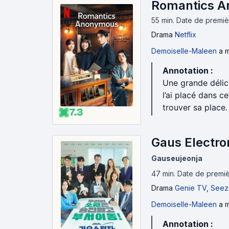
Romantics A
55 min
.
Date de premièr
Drama
Netflix
Demoiselle-Maleen
a m
Annotation :
Une grande délic
l’ai placé dans c
trouver sa place. 
7.3
Gaus Electro
Gauseujeonja
47 min
.
Date de premiè
Drama
Genie TV
,
Seez
Demoiselle-Maleen
a m
Annotation :