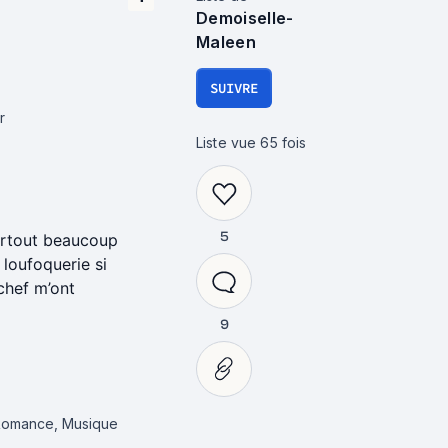
Demoiselle-
Maleen
SUIVRE
r
Liste vue
65
fois
5
surtout beaucoup
 loufoquerie si
chef m’ont
9
 Romance, Musique