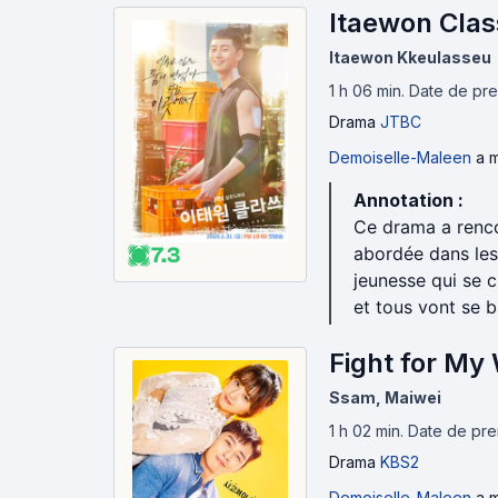
Itaewon Clas
Itaewon Kkeulasseu
1 h 06 min
.
Date de pre
Drama
JTBC
Demoiselle-Maleen
a m
Annotation :
Ce drama a renco
7.3
abordée dans les
jeunesse qui se c
et tous vont se b
Fight for My
Ssam, Maiwei
1 h 02 min
.
Date de prem
Drama
KBS2
Demoiselle-Maleen
a m