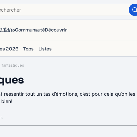
L'Édito
Communauté
Découvrir
ies 2026
Tops
Listes
 fantastiques
iques
 ressentir tout un tas d’émotions, c’est pour cela qu’on le
 bien!
is