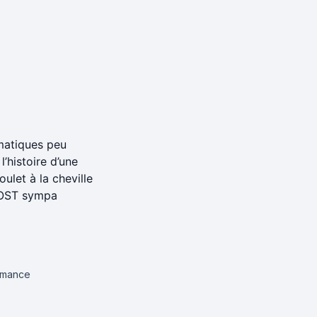
ématiques peu
’histoire d’une
ulet à la cheville
. OST sympa
omance