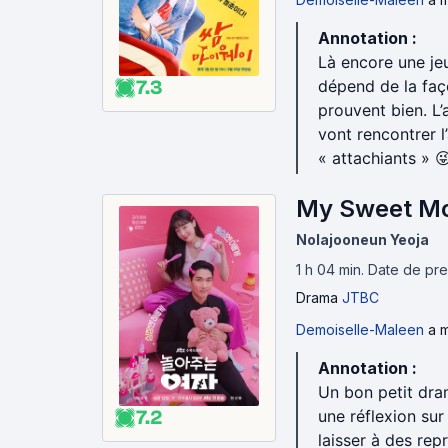
Annotation :
Là encore une je
7.3
dépend de la faç
prouvent bien. L’
vont rencontrer l
« attachiants » 
My Sweet Mo
Nolajooneun Yeoja
1 h 04 min
.
Date de prem
Drama
JTBC
Demoiselle-Maleen
a m
Annotation :
Un bon petit dra
7.2
une réflexion sur
laisser à des rep