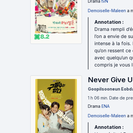
Drama
tvN
Demoiselle-Maleen
a m
Annotation :
Drama rempli d’é
8.2
l’on a envie de su
intense à la fois.
qu’on ressent ce 
avec quelqu’un qu
compris je vous 
Never Give U
Goopilsooneun Eobd
1 h 06 min
.
Date de pre
Drama
ENA
Demoiselle-Maleen
a m
Annotation :