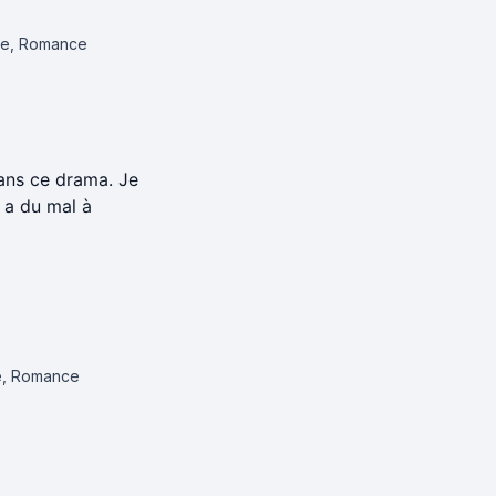
ue, Romance
ans ce drama. Je
i a du mal à
, Romance