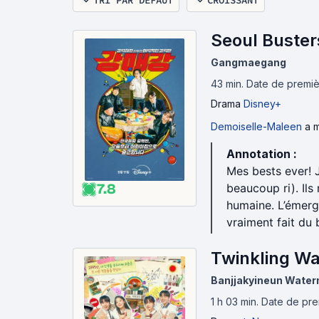
TRI PAR DÉFAUT
CROISSANT
Seoul Buster
Gangmaegang
43 min
.
Date de premièr
Drama
Disney+
Demoiselle-Maleen
a m
Annotation :
Mes bests ever! J
7.8
beaucoup ri). Ils
humaine. L’émerg
vraiment fait du 
Twinkling W
Banjjakyineun Wate
1 h 03 min
.
Date de pre