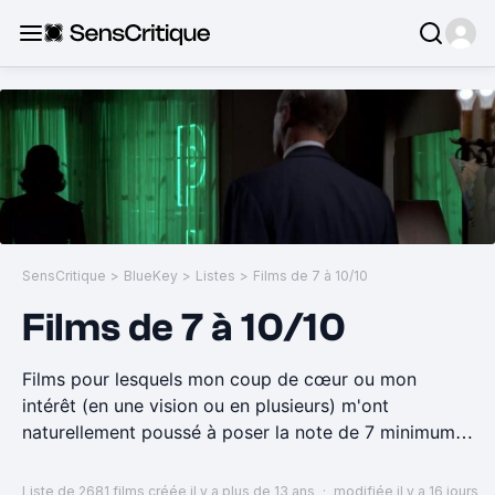
SensCritique
>
BlueKey
>
Listes
>
Films de 7 à 10/10
Films de 7 à 10/10
Films pour lesquels mon coup de cœur ou mon
intérêt (en une vision ou en plusieurs) m'ont
naturellement poussé à poser la note de 7 minimum.
Petit à petit c'est devenu une liste immense, dont je
ne sais pas trop si elle fait sens, mais j'aime
Liste de 2681 films
créée il y a plus de 13 ans
·
modifiée il y a 16 jours