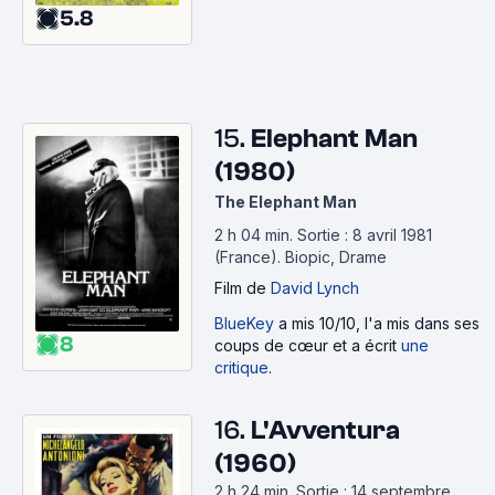
5.8
15.
Elephant Man
(1980)
The Elephant Man
2 h 04 min
.
Sortie : 8 avril 1981
(France).
Biopic, Drame
Film
de
David Lynch
BlueKey
a mis 10/10, l'a mis dans ses
8
coups de cœur et a écrit
une
critique
.
16.
L'Avventura
(1960)
2 h 24 min
.
Sortie : 14 septembre