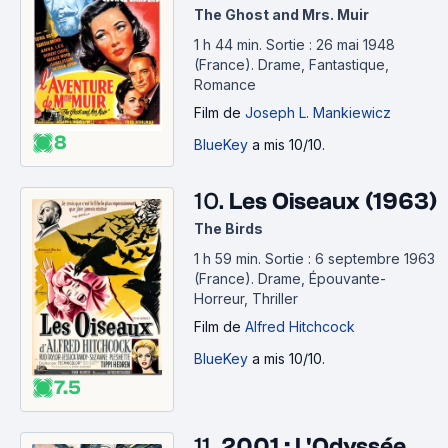
The Ghost and Mrs. Muir
1 h 44 min
.
Sortie : 26 mai 1948
(France).
Drame, Fantastique,
Romance
Film
de
Joseph L. Mankiewicz
8
BlueKey
a mis 10/10.
10.
Les Oiseaux (1963)
The Birds
1 h 59 min
.
Sortie : 6 septembre 1963
(France).
Drame, Épouvante-
Horreur, Thriller
Film
de
Alfred Hitchcock
BlueKey
a mis 10/10.
7.5
11.
2001 : L'Odyssée