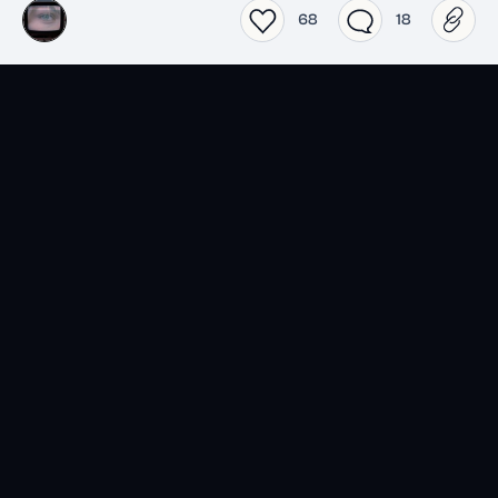
68
18
SensCritique dans votre
poche.
Téléchargez l’app SensCritique.
Explorez. Vibrez. Partagez.
EN SAVOIR PLUS