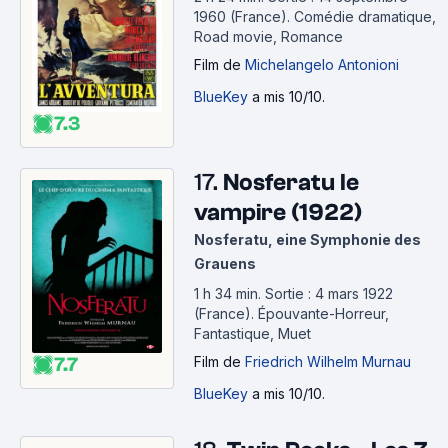
1960 (France).
Comédie dramatique,
Road movie, Romance
Film
de
Michelangelo Antonioni
BlueKey
a mis 10/10.
7.3
17.
Nosferatu le
vampire (1922)
Nosferatu, eine Symphonie des
Grauens
1 h 34 min
.
Sortie : 4 mars 1922
(France).
Épouvante-Horreur,
Fantastique, Muet
Film
de
Friedrich Wilhelm Murnau
7.7
BlueKey
a mis 10/10.