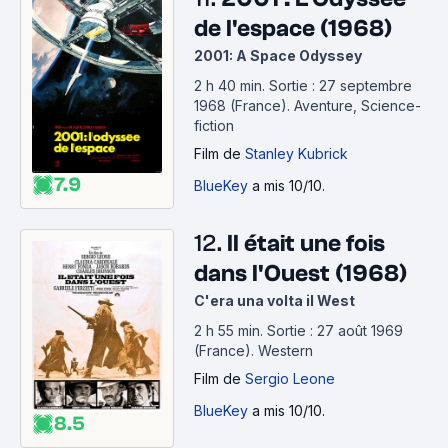
de l'espace (1968)
2001: A Space Odyssey
2 h 40 min
.
Sortie : 27 septembre
1968 (France).
Aventure, Science-
fiction
Film
de
Stanley Kubrick
7.9
BlueKey
a mis 10/10.
12.
Il était une fois
dans l'Ouest (1968)
C'era una volta il West
2 h 55 min
.
Sortie : 27 août 1969
(France).
Western
Film
de
Sergio Leone
BlueKey
a mis 10/10.
8.5