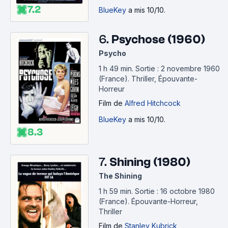
7.2
BlueKey
a mis 10/10.
6.
Psychose (1960)
Psycho
1 h 49 min
.
Sortie : 2 novembre 1960
(France).
Thriller, Épouvante-
Horreur
Film
de
Alfred Hitchcock
BlueKey
a mis 10/10.
8.3
7.
Shining (1980)
The Shining
1 h 59 min
.
Sortie : 16 octobre 1980
(France).
Épouvante-Horreur,
Thriller
Film
de
Stanley Kubrick