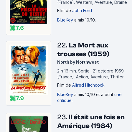
(France).
Western, Aventure, Drame
Film
de
John Ford
BlueKey
a mis 10/10.
7.6
22.
La Mort aux
trousses (1959)
North by Northwest
2 h 16 min
.
Sortie : 21 octobre 1959
(France).
Action, Aventure, Thriller
Film
de
Alfred Hitchcock
BlueKey
a mis 10/10 et a écrit
une
7.9
critique
.
23.
Il était une fois en
Amérique (1984)