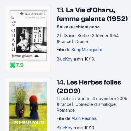
13.
La Vie d'Oharu,
femme galante (1952)
Saikaku ichidai onna
2 h 18 min
.
Sortie : 3 février 1954
(France).
Drame
Film
de
Kenji Mizoguchi
BlueKey
a mis 10/10.
7.9
14.
Les Herbes folles
(2009)
1 h 44 min
.
Sortie : 4 novembre 2009
(France).
Comédie dramatique,
Romance
Film
de
Alain Resnais
BlueKey
a mis 10/10.