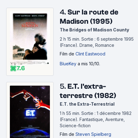
4.
Sur la route de
Madison (1995)
The Bridges of Madison County
2 h 15 min
.
Sortie : 6 septembre 1995
(France).
Drame, Romance
Film
de
Clint Eastwood
BlueKey
a mis 10/10.
7.6
5.
E.T. l'extra-
terrestre (1982)
E.T. the Extra-Terrestrial
1 h 55 min
.
Sortie : 1 décembre 1982
(France).
Fantastique, Aventure,
Science-fiction
Film
de
Steven Spielberg