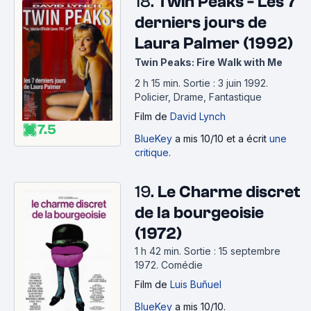
18.
Twin Peaks - Les 7
derniers jours de
Laura Palmer (1992)
Twin Peaks: Fire Walk with Me
2 h 15 min
.
Sortie : 3 juin 1992.
Policier, Drame, Fantastique
Film
de
David Lynch
7.5
BlueKey
a mis 10/10 et a écrit
une
critique
.
19.
Le Charme discret
de la bourgeoisie
(1972)
1 h 42 min
.
Sortie : 15 septembre
1972.
Comédie
Film
de
Luis Buñuel
BlueKey
a mis 10/10.