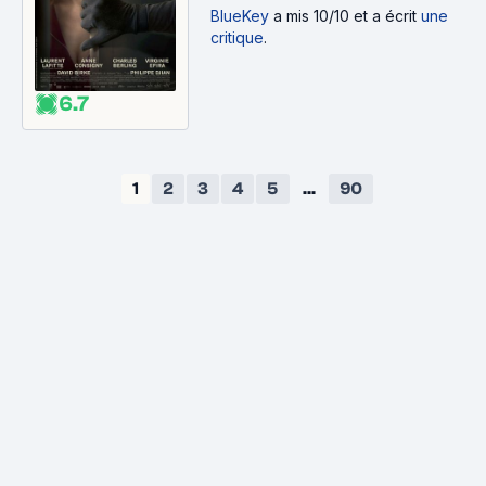
BlueKey
a mis 10/10 et a écrit
une
critique
.
6.7
1
2
3
4
5
...
90