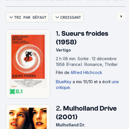
l'agrémenter et la corriger.
TRI PAR DÉFAUT
CROISSANT
1.
Sueurs froides
(1958)
Vertigo
2 h 08 min
.
Sortie : 12 décembre
1958 (France).
Romance, Thriller
Film
de
Alfred Hitchcock
BlueKey
a mis 10/10 et a écrit
une
critique
.
8.1
2.
Mulholland Drive
(2001)
Mulholland Dr.