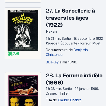
27.
La Sorcellerie à
travers les âges
(1922)
Häxan
1 h 31 min
.
Sortie : 18 septembre 1922
(Suède).
Épouvante-Horreur, Muet
Documentaire
de
Benjamin
7.6
Christensen
BlueKey
a mis 10/10.
28.
La Femme infidèle
(1969)
1 h 38 min
.
Sortie : 22 janvier 1969.
Drame, Thriller
Film
de
Claude Chabrol