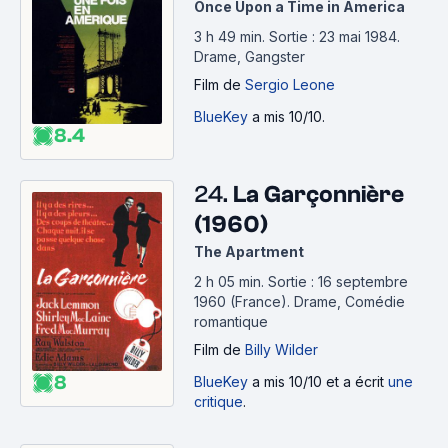
Once Upon a Time in America
3 h 49 min
.
Sortie : 23 mai 1984.
Drame, Gangster
Film
de
Sergio Leone
BlueKey
a mis 10/10.
8.4
24.
La Garçonnière
(1960)
The Apartment
2 h 05 min
.
Sortie : 16 septembre
1960 (France).
Drame, Comédie
romantique
Film
de
Billy Wilder
8
BlueKey
a mis 10/10 et a écrit
une
critique
.