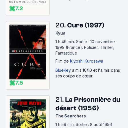
7.2
20.
Cure (1997)
Kyua
1 h 49 min
.
Sortie : 10 novembre
1999 (France).
Policier, Thriller,
Fantastique
Film
de
Kiyoshi Kurosawa
BlueKey
a mis 10/10 et l'a mis dans
ses coups de cœur.
7.5
21.
La Prisonnière du
désert (1956)
The Searchers
1 h 59 min
.
Sortie : 8 août 1956