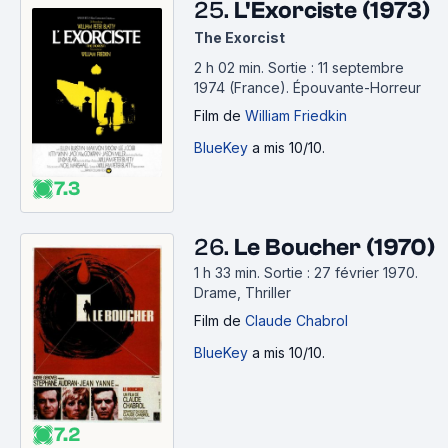
25.
L'Exorciste (1973)
The Exorcist
2 h 02 min
.
Sortie : 11 septembre
1974 (France).
Épouvante-Horreur
Film
de
William Friedkin
BlueKey
a mis 10/10.
7.3
26.
Le Boucher (1970)
1 h 33 min
.
Sortie : 27 février 1970.
Drame, Thriller
Film
de
Claude Chabrol
BlueKey
a mis 10/10.
7.2