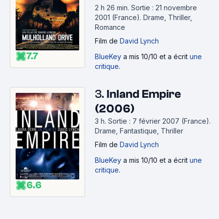
2 h 26 min
.
Sortie : 21 novembre
2001 (France).
Drame, Thriller,
Romance
Film
de
David Lynch
7.7
BlueKey
a mis 10/10 et a écrit
une
critique
.
3.
Inland Empire
(2006)
3 h
.
Sortie : 7 février 2007 (France).
Drame, Fantastique, Thriller
Film
de
David Lynch
BlueKey
a mis 10/10 et a écrit
une
critique
.
6.6