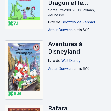
Dragon et le
chevalier intrépide
Sortie : février 2009.
Roman,
Jeunesse
(2009)
livre
de
Geoffroy de Pennart
7.1
Arthur Dunwich
a mis 6/10.
Aventures à
Disneyland
livre
de
Walt Disney
Arthur Dunwich
a mis 6/10.
6.6
Rafara