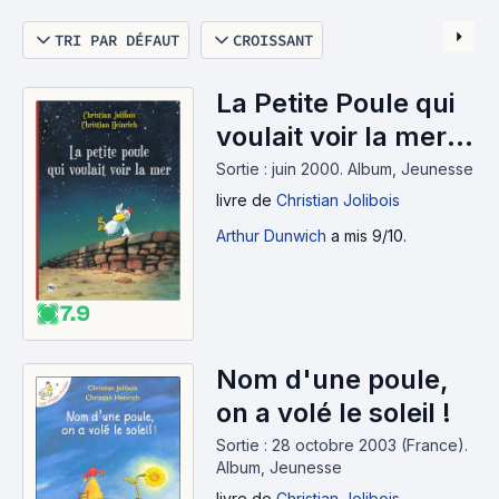
TRI PAR DÉFAUT
CROISSANT
La Petite Poule qui
voulait voir la mer
(2000)
Sortie : juin 2000.
Album, Jeunesse
livre
de
Christian Jolibois
Arthur Dunwich
a mis 9/10.
7.9
Nom d'une poule,
on a volé le soleil !
Sortie : 28 octobre 2003 (France).
Album, Jeunesse
livre
de
Christian Jolibois