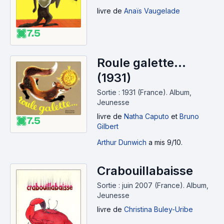
livre
de
Anaïs Vaugelade
7.5
Roule galette...
(1931)
Sortie : 1931 (France).
Album,
Jeunesse
livre
de
Natha Caputo
et
Bruno
7.5
Gilbert
Arthur Dunwich
a mis 9/10.
Crabouillabaisse
Sortie : juin 2007 (France).
Album,
Jeunesse
livre
de
Christina Buley-Uribe