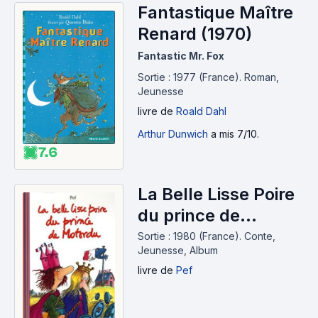
Fantastique Maître
Renard (1970)
Fantastic Mr. Fox
Sortie : 1977 (France).
Roman,
Jeunesse
livre
de
Roald Dahl
Arthur Dunwich
a mis 7/10.
7.6
La Belle Lisse Poire
du prince de
Motordu (1980)
Sortie : 1980 (France).
Conte,
Jeunesse, Album
livre
de
Pef