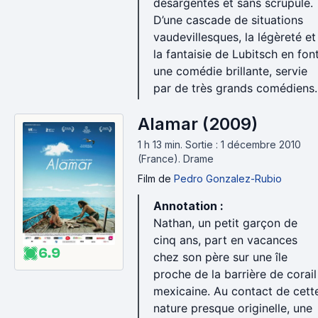
désargentés et sans scrupule.
D’une cascade de situations
vaudevillesques, la légèreté et
la fantaisie de Lubitsch en fon
une comédie brillante, servie
par de très grands comédiens.
Alamar (2009)
1 h 13 min
.
Sortie : 1 décembre 2010
(France).
Drame
Film
de
Pedro Gonzalez-Rubio
Annotation :
Nathan, un petit garçon de
cinq ans, part en vacances
6.9
chez son père sur une île
proche de la barrière de corail
mexicaine. Au contact de cett
nature presque originelle, une