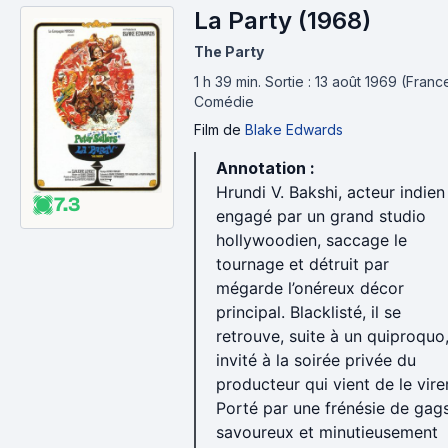
La Party (1968)
The Party
1 h 39 min
.
Sortie : 13 août 1969 (Franc
Comédie
Film
de
Blake Edwards
Annotation :
Hrundi V. Bakshi, acteur indien
7.3
engagé par un grand studio
hollywoodien, saccage le
tournage et détruit par
mégarde l’onéreux décor
principal. Blacklisté, il se
retrouve, suite à un quiproquo
invité à la soirée privée du
producteur qui vient de le virer
Porté par une frénésie de gag
savoureux et minutieusement