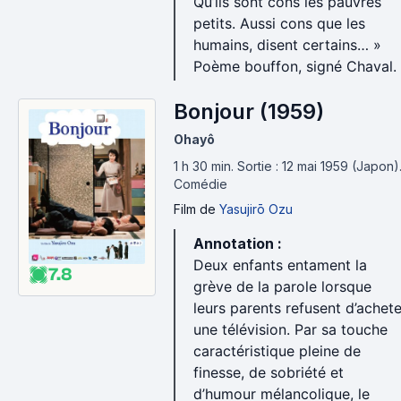
Qu’ils sont cons les pauvres
petits. Aussi cons que les
humains, disent certains… »
Poème bouffon, signé Chaval.
Bonjour (1959)
Ohayô
1 h 30 min
.
Sortie : 12 mai 1959 (Japon)
Comédie
Film
de
Yasujirō Ozu
Annotation :
Deux enfants entament la
7.8
grève de la parole lorsque
leurs parents refusent d’achete
une télévision. Par sa touche
caractéristique pleine de
finesse, de sobriété et
d’humour mélancolique, le