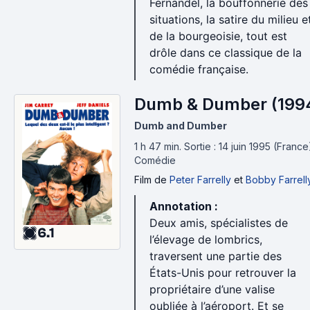
Fernandel, la bouffonnerie des
situations, la satire du milieu e
de la bourgeoisie, tout est
drôle dans ce classique de la
comédie française.
Dumb & Dumber (199
Dumb and Dumber
1 h 47 min
.
Sortie : 14 juin 1995 (France
Comédie
Film
de
Peter Farrelly
et
Bobby Farrell
Annotation :
Deux amis, spécialistes de
6.1
l’élevage de lombrics,
traversent une partie des
États-Unis pour retrouver la
propriétaire d’une valise
oubliée à l’aéroport. Et se