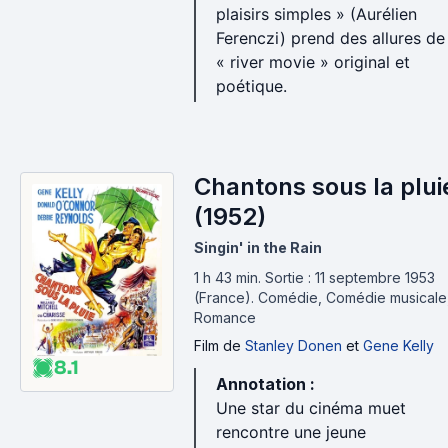
plaisirs simples » (Aurélien
Ferenczi) prend des allures de
« river movie » original et
poétique.
Chantons sous la plui
(1952)
Singin' in the Rain
1 h 43 min
.
Sortie : 11 septembre 1953
(France).
Comédie, Comédie musicale
Romance
Film
de
Stanley Donen
et
Gene Kelly
8.1
Annotation :
Une star du cinéma muet
rencontre une jeune