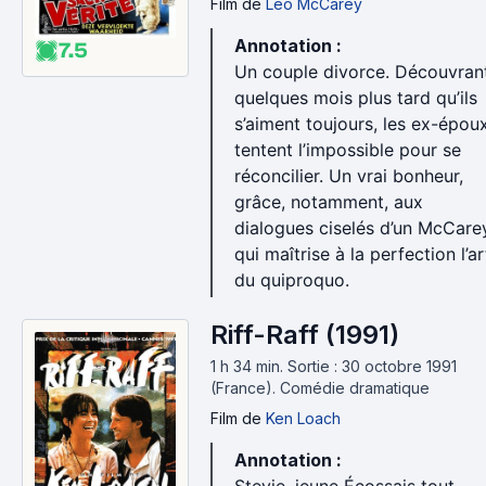
Film
de
Leo McCarey
Annotation :
7.5
Un couple divorce. Découvran
quelques mois plus tard qu’ils
s’aiment toujours, les ex-épou
tentent l’impossible pour se
réconcilier. Un vrai bonheur,
grâce, notamment, aux
dialogues ciselés d’un McCare
qui maîtrise à la perfection l’ar
du quiproquo.
Riff-Raff (1991)
1 h 34 min
.
Sortie : 30 octobre 1991
(France).
Comédie dramatique
Film
de
Ken Loach
Annotation :