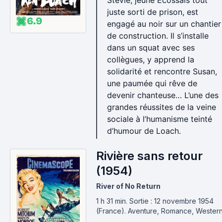
Stevie, jeune Écossais tout
juste sorti de prison, est
6.9
engagé au noir sur un chantier
de construction. Il s’installe
dans un squat avec ses
collègues, y apprend la
solidarité et rencontre Susan,
une paumée qui rêve de
devenir chanteuse… L’une des
grandes réussites de la veine
sociale à l’humanisme teinté
d’humour de Loach.
Rivière sans retour
(1954)
River of No Return
1 h 31 min
.
Sortie : 12 novembre 1954
(France).
Aventure, Romance, Wester