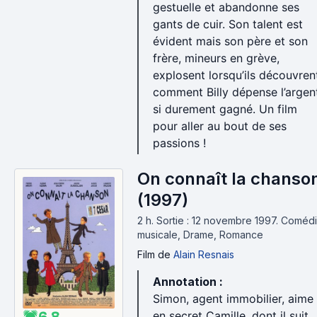
gestuelle et abandonne ses
gants de cuir. Son talent est
évident mais son père et son
frère, mineurs en grève,
explosent lorsqu’ils découvren
comment Billy dépense l’argen
si durement gagné. Un film
pour aller au bout de ses
passions !
On connaît la chanso
(1997)
2 h
.
Sortie : 12 novembre 1997.
Coméd
musicale, Drame, Romance
Film
de
Alain Resnais
Annotation :
Simon, agent immobilier, aime
en secret Camille, dont il suit
6.8