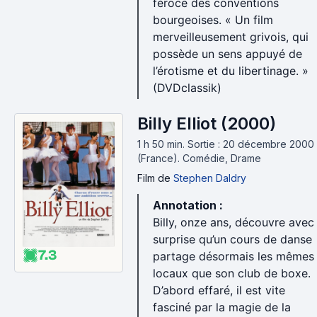
féroce des conventions
bourgeoises. « Un film
merveilleusement grivois, qui
possède un sens appuyé de
l’érotisme et du libertinage. »
(DVDclassik)
Billy Elliot (2000)
1 h 50 min
.
Sortie : 20 décembre 2000
(France).
Comédie, Drame
Film
de
Stephen Daldry
Annotation :
Billy, onze ans, découvre avec
surprise qu’un cours de danse
7.3
partage désormais les mêmes
locaux que son club de boxe.
D’abord effaré, il est vite
fasciné par la magie de la