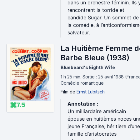
dans un orchestre féminin. Ils 
rencontrent la torride et
candide Sugar. Un sommet de
la comédie, à l’anticonformism
salvateur.
La Huitième Femme d
Barbe Bleue (1938)
Bluebeard's Eighth Wife
1 h 25 min
.
Sortie : 25 avril 1938 (France
Comédie romantique
Film
de
Ernst Lubitsch
Annotation :
7.5
Un milliardaire américain
épouse en huitièmes noces un
jeune Française, héritière d’une
famille d’aristocrates