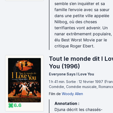
semble s’en inquiéter et sa
famille l’envoie avec sa sœur
dans une petite ville appelée
Nilbog, où des choses
terrifiantes vont advenir. Un
nanar extrêmement populaire,
élu Best Worst Movie par le
critique Roger Ebert.
Tout le monde dit I Lo
You (1996)
Everyone Says I Love You
1 h 41 min
.
Sortie : 12 février 1997 (Fra
Comédie, Comédie musicale, Romanc
Film
de
Woody Allen
Annotation :
6.6
Djuna décrit les chassés-