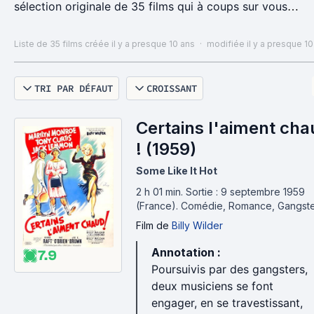
sélection originale de 35 films qui à coups sur vous
rendrons heureux !
Liste de 35 films
créée il y a presque 10 ans
·
modifiée il y a presque 10
Pour plus d'informations :
http://www.forumdesimages.fr/les-
TRI PAR DÉFAUT
CROISSANT
programmes/heureux
Certains l'aiment cha
! (1959)
Some Like It Hot
2 h 01 min
.
Sortie : 9 septembre 1959
(France).
Comédie, Romance, Gangst
Film
de
Billy Wilder
Annotation :
7.9
Poursuivis par des gangsters,
deux musiciens se font
engager, en se travestissant,