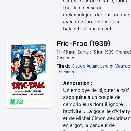
Garcia, star de théâtre, tour à
tour lumineuse ou
mélancolique, debout toujours
avec une force de vie qui
balaie tout finalement.
Fric-Frac (1939)
1 h 45 min
.
Sortie : 15 juin 1939 (France)
Comédie
Film
de
Claude Autant-Lara
et
Maurice
Lehmann
Annotation :
Un employé de bijouterie naïf
s’acoquine à un couple de
7.2
cambrioleurs dont il ignore
l’activité… La gouaille d’Arletty
et de Michel Simon s’expriman
en argot, la candeur de