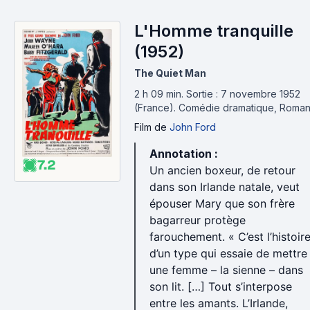
L'Homme tranquille
(1952)
The Quiet Man
2 h 09 min
.
Sortie : 7 novembre 1952
(France).
Comédie dramatique, Roma
Film
de
John Ford
Annotation :
7.2
Un ancien boxeur, de retour
dans son Irlande natale, veut
épouser Mary que son frère
bagarreur protège
farouchement. « C’est l’histoir
d’un type qui essaie de mettre
une femme – la sienne – dans
son lit. […] Tout s’interpose
entre les amants. L’Irlande,