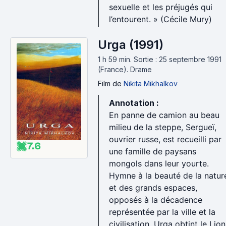
sexuelle et les préjugés qui
l’entourent. » (Cécile Mury)
Urga (1991)
1 h 59 min
.
Sortie : 25 septembre 1991
(France).
Drame
Film
de
Nikita Mikhalkov
Annotation :
En panne de camion au beau
milieu de la steppe, Sergueï,
ouvrier russe, est recueilli par
7.6
une famille de paysans
mongols dans leur yourte.
Hymne à la beauté de la natur
et des grands espaces,
opposés à la décadence
représentée par la ville et la
civilisation. Urga obtint le Lion