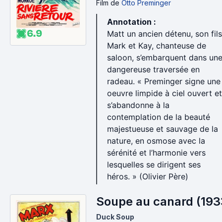
Film
de
Otto Preminger
Annotation :
6.9
Matt un ancien détenu, son fils
Mark et Kay, chanteuse de
saloon, s’embarquent dans un
dangereuse traversée en
radeau. « Preminger signe une
oeuvre limpide à ciel ouvert et
s’abandonne à la
contemplation de la beauté
majestueuse et sauvage de la
nature, en osmose avec la
sérénité et l’harmonie vers
lesquelles se dirigent ses
héros. » (Olivier Père)
Soupe au canard (193
Duck Soup