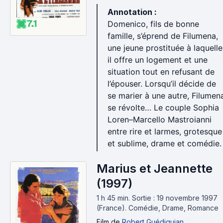
Annotation :
7.1
Domenico, fils de bonne
famille, s’éprend de Filumena,
une jeune prostituée à laquelle
il offre un logement et une
situation tout en refusant de
l’épouser. Lorsqu’il décide de
se marier à une autre, Filumen
se révolte… Le couple Sophia
Loren–Marcello Mastroianni
entre rire et larmes, grotesque
et sublime, drame et comédie.
Marius et Jeannette
(1997)
1 h 45 min
.
Sortie : 19 novembre 1997
(France).
Comédie, Drame, Romance
Film
de
Robert Guédiguian