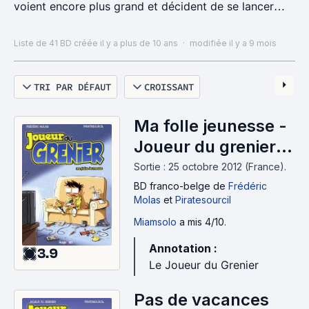
voient encore plus grand et décident de se lancer
dans d'autres domaines, comme la BD qui est
représentée dans cette liste.
Liste de 41 BD
créée il y a plus de 10 ans
·
modifiée il y a 9 mois
TRI PAR DÉFAUT
CROISSANT
Ma folle jeunesse -
Joueur du grenier,
tome 1 (2012)
Sortie : 25 octobre 2012 (France).
BD franco-belge
de
Frédéric
Molas
et
Piratesourcil
Miamsolo
a mis 4/10.
Annotation :
3.9
Le Joueur du Grenier
Pas de vacances