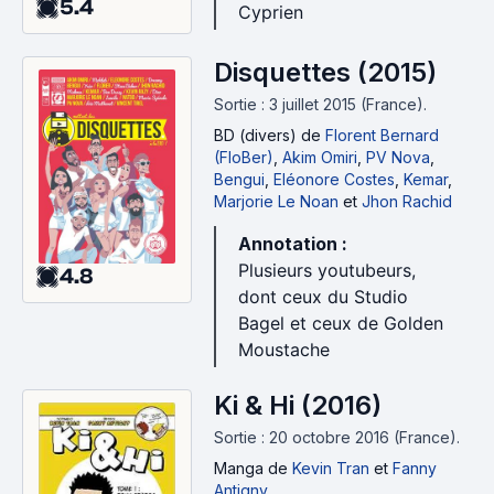
5.4
Cyprien
Disquettes (2015)
Sortie : 3 juillet 2015 (France).
BD (divers)
de
Florent Bernard
(FloBer)
,
Akim Omiri
,
PV Nova
,
Bengui
,
Eléonore Costes
,
Kemar
,
Marjorie Le Noan
et
Jhon Rachid
Annotation :
Plusieurs youtubeurs,
4.8
dont ceux du Studio
Bagel et ceux de Golden
Moustache
Ki & Hi (2016)
Sortie : 20 octobre 2016 (France).
Manga
de
Kevin Tran
et
Fanny
Antigny