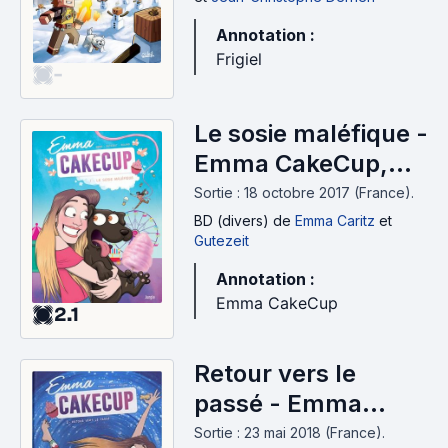
Annotation :
Frigiel
-
Le sosie maléfique -
Emma CakeCup,
volume 1 (2017)
Sortie : 18 octobre 2017 (France).
BD (divers)
de
Emma Caritz
et
Gutezeit
Annotation :
Emma CakeCup
2.1
Retour vers le
passé - Emma
CakeCup, volume 2
Sortie : 23 mai 2018 (France).