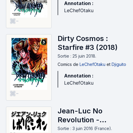
Annotation :
LeChefOtaku
-
Dirty Cosmos :
Starfire #3 (2018)
Sortie : 25 juin 2018.
Comics
de
LeChefOtaku
et
Djiguito
Annotation :
LeChefOtaku
-
Jean-Luc No
Revolution -
L'Absolution de
Sortie : 3 juin 2016 (France).