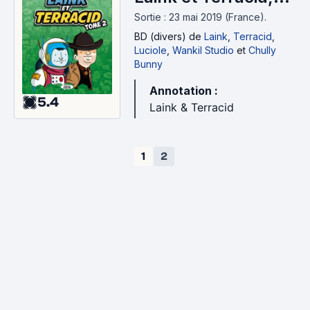
tome 2 (2019)
Sortie : 23 mai 2019 (France).
BD (divers)
de
Laink
,
Terracid
,
Luciole
,
Wankil Studio
et
Chully
Bunny
Annotation :
5.4
Laink & Terracid
1
2