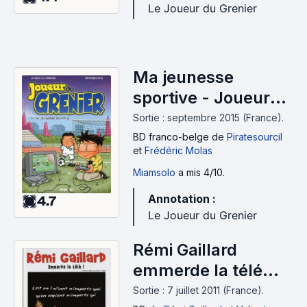
Le Joueur du Grenier
Ma jeunesse
sportive - Joueur
du grenier, tome 4
Sortie : septembre 2015 (France).
(2015)
BD franco-belge
de
Piratesourcil
et
Frédéric Molas
Miamsolo
a mis 4/10.
Annotation :
4.7
Le Joueur du Grenier
Rémi Gaillard
emmerde la télé
(2011)
Sortie : 7 juillet 2011 (France).