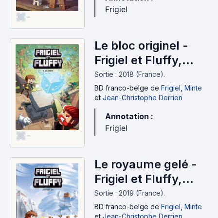
Frigiel
-
Le bloc originel -
Frigiel et Fluffy,
Tome 3 (2018)
Sortie : 2018 (France).
BD franco-belge
de
Frigiel
,
Minte
et
Jean-Christophe Derrien
Annotation :
Frigiel
-
Le royaume gelé -
Frigiel et Fluffy,
Tome 4 (2019)
Sortie : 2019 (France).
BD franco-belge
de
Frigiel
,
Minte
et
Jean-Christophe Derrien