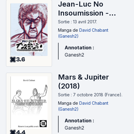
Jean-Luc No
Insoumission -
L'Absolution de
Sortie : 13 avril 2017.
Jean-Luc, tome 2
Manga
de
David Chabant
(Ganesh2)
(2017)
Annotation :
Ganesh2
3.6
Mars & Jupiter
(2018)
Sortie : 7 octobre 2018 (France).
Manga
de
David Chabant
(Ganesh2)
Annotation :
Ganesh2
4.4