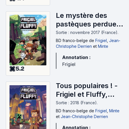
Le mystère des
pastèques perdues
- Frigiel et Fluffy,
Sortie : novembre 2017 (France).
Tome 1 (2017)
BD franco-belge
de
Frigiel
,
Jean-
Christophe Derrien
et
Minte
Annotation :
Frigiel
5.2
Tous populaires ! -
Frigiel et Fluffy,
Tome 2 (2018)
Sortie : 2018 (France).
BD franco-belge
de
Frigiel
,
Minte
et
Jean-Christophe Derrien
Annotation :