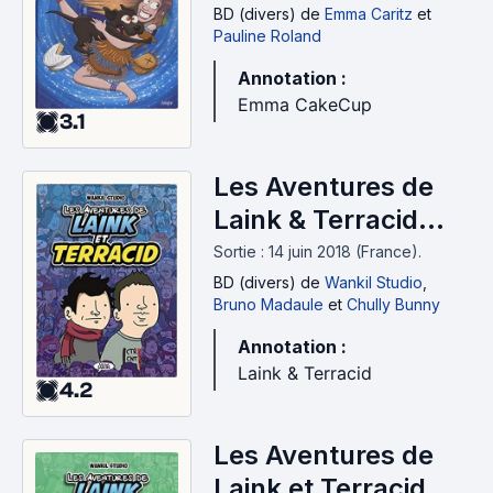
(2018)
BD (divers)
de
Emma Caritz
et
Pauline Roland
Annotation :
Emma CakeCup
3.1
Les Aventures de
Laink & Terracid
(2018)
Sortie : 14 juin 2018 (France).
BD (divers)
de
Wankil Studio
,
Bruno Madaule
et
Chully Bunny
Annotation :
Laink & Terracid
4.2
Les Aventures de
Laink et Terracid,