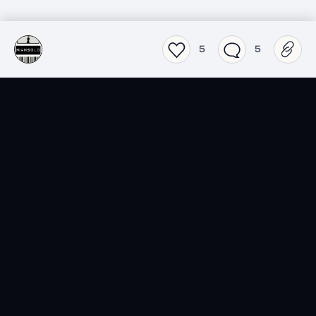
5
5
SensCritique dans votre
poche.
Téléchargez l’app SensCritique.
Explorez. Vibrez. Partagez.
EN SAVOIR PLUS