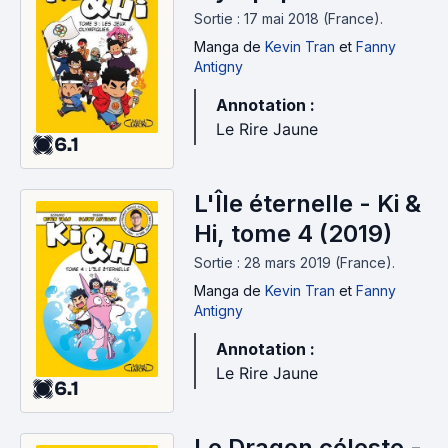
Hi, tome 3 (2018)
Sortie : 17 mai 2018 (France).
Manga
de
Kevin Tran
et
Fanny
Antigny
Annotation :
Le Rire Jaune
6.1
L'Île éternelle - Ki &
Hi, tome 4 (2019)
Sortie : 28 mars 2019 (France).
Manga
de
Kevin Tran
et
Fanny
Antigny
Annotation :
Le Rire Jaune
6.1
Le Dragon céleste -