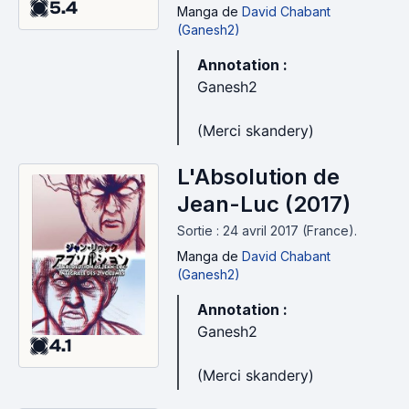
5.4
Jean-Luc, tome 1
Manga
de
David Chabant
(Ganesh2)
(2016)
Annotation :
Ganesh2
(Merci skandery)
L'Absolution de
Jean-Luc (2017)
Sortie : 24 avril 2017 (France).
Manga
de
David Chabant
(Ganesh2)
Annotation :
Ganesh2
4.1
(Merci skandery)