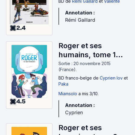
BD
de
Rémi Gaillard
et
Valiente
Annotation :
Rémi Gaillard
2.4
Roger et ses
humains, tome 1
(2015)
Sortie : 20 novembre 2015
(France).
BD franco-belge
de
Cyprien Iov
et
Paka
Miamsolo
a mis 3/10.
4.5
Annotation :
Cyprien
Roger et ses