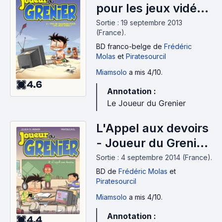
pour les jeux vidéo !
- Joueur du Grenier,
Sortie : 19 septembre 2013
(France).
tome 2 (2013)
BD franco-belge
de
Frédéric
Molas
et
Piratesourcil
Miamsolo
a mis 4/10.
4.6
Annotation :
Le Joueur du Grenier
L'Appel aux devoirs
- Joueur du Grenier,
tome 3 (2014)
Sortie : 4 septembre 2014 (France).
BD
de
Frédéric Molas
et
Piratesourcil
Miamsolo
a mis 4/10.
Annotation :
4.4