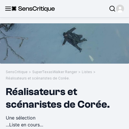
SensCritique
>
SuperTexasWalker Ranger
>
Listes
>
Réalisateurs et scénaristes de Corée.
Réalisateurs et
scénaristes de Corée.
Une sélection
...Liste en cours...