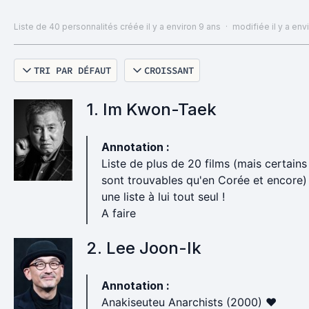
Liste de 40 personnalités
créée il y a environ 9 ans
·
modifiée il y a env
TRI PAR DÉFAUT
CROISSANT
1. Im Kwon-Taek
Annotation :
Liste de plus de 20 films (mais certains
sont trouvables qu'en Corée et encore)
une liste à lui tout seul !
A faire
2. Lee Joon-Ik
Annotation :
Anakiseuteu Anarchists (2000) ♥