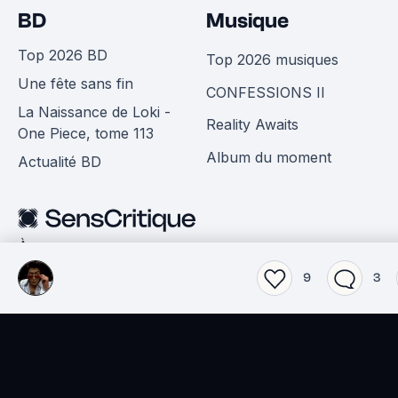
BD
Musique
Top 2026 BD
Top 2026 musiques
Une fête sans fin
CONFESSIONS II
La Naissance de Loki -
Reality Awaits
One Piece, tome 113
Album du moment
Actualité BD
À propos
Notre application mobile
9
3
Notre extension
Aide
Nous contacter
Emploi
L'édito
CGU