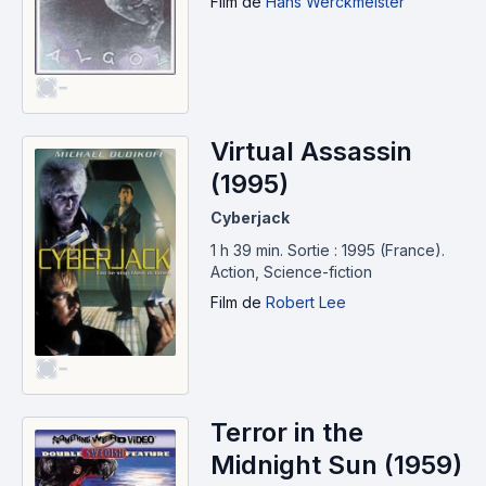
Film
de
Hans Werckmeister
-
Virtual Assassin
(1995)
Cyberjack
1 h 39 min
.
Sortie : 1995 (France).
Action, Science-fiction
Film
de
Robert Lee
-
Terror in the
Midnight Sun (1959)