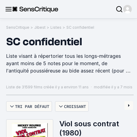
SensCritique
>
Jibest
>
Listes
>
SC confidentiel
SC confidentiel
Liste visant à répertorier tous les longs-métrages
ayant moins de 5 notes pour le moment, de
l'antiquité poussiéreuse au bide assez récent (pour le
moment je ne prends pas en compte les films des 2
dernières années), du nanar honteux au chef d'oeuvre
Liste de 31599 films
créée il y a environ 11 ans
·
modifiée il y a 7 mois
oublié.
TRI PAR DÉFAUT
CROISSANT
Pour trouver (pour après les retirer) les films ayant
dépassé cette limite il suffit que j'utilise l'onglet "note
globale"...
Viol sous contrat
(1980)
Une grande partie de ces films provient des