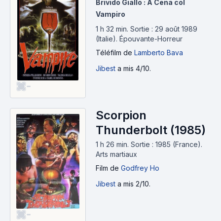
Brivido Giallo : A Cena col
Vampiro
1 h 32 min
.
Sortie : 29 août 1989
(Italie).
Épouvante-Horreur
Téléfilm
de
Lamberto Bava
Jibest
a mis 4/10.
-
Scorpion
Thunderbolt (1985)
1 h 26 min
.
Sortie : 1985 (France).
Arts martiaux
Film
de
Godfrey Ho
Jibest
a mis 2/10.
-