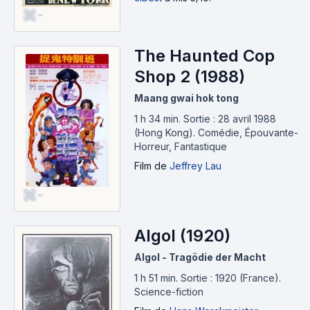
-
The Haunted Cop
Shop 2 (1988)
Maang gwai hok tong
1 h 34 min
.
Sortie : 28 avril 1988
(Hong Kong).
Comédie, Épouvante-
Horreur, Fantastique
Film
de
Jeffrey Lau
-
Algol (1920)
Algol - Tragödie der Macht
1 h 51 min
.
Sortie : 1920 (France).
Science-fiction