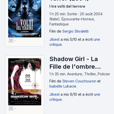
I tre volti del terrore
1 h 25 min
.
Sortie : 20 août 2004
(Italie).
Épouvante-Horreur,
Fantastique
Film
de
Sergio Stivaletti
Jibest
a mis 5/10 et a écrit
une
-
critique
.
Shadow Girl - La
Fille de l'ombre
(2003)
1 h 35 min
.
Aventure, Thriller, Policier
Film
de
Steven Couchouron
et
Isabelle Lukacie
Jibest
a mis 6/10 et a écrit
une
critique
.
-