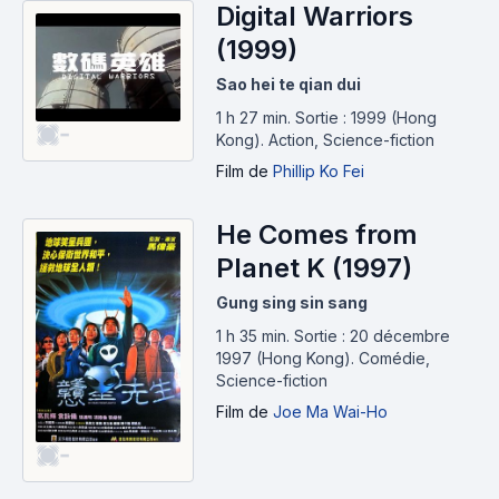
Digital Warriors
(1999)
Sao hei te qian dui
1 h 27 min
.
Sortie : 1999 (Hong
-
Kong).
Action, Science-fiction
Film
de
Phillip Ko Fei
He Comes from
Planet K (1997)
Gung sing sin sang
1 h 35 min
.
Sortie : 20 décembre
1997 (Hong Kong).
Comédie,
Science-fiction
Film
de
Joe Ma Wai-Ho
-