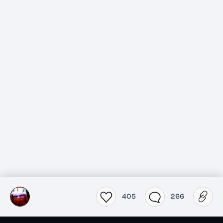
405
266