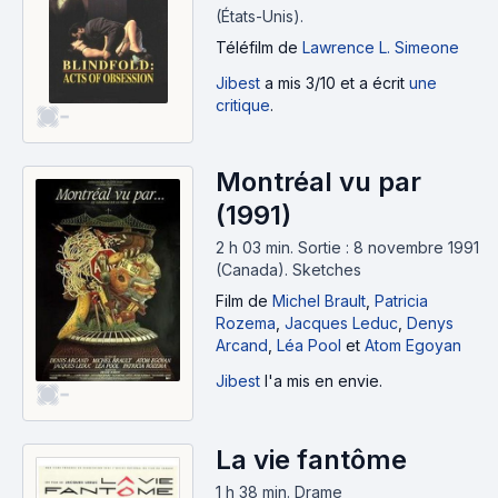
(États-Unis).
Téléfilm
de
Lawrence L. Simeone
Jibest
a mis 3/10 et a écrit
une
critique
.
-
Montréal vu par
(1991)
2 h 03 min
.
Sortie : 8 novembre 1991
(Canada).
Sketches
Film
de
Michel Brault
,
Patricia
Rozema
,
Jacques Leduc
,
Denys
Arcand
,
Léa Pool
et
Atom Egoyan
Jibest
l'a mis en envie.
-
La vie fantôme
1 h 38 min
.
Drame