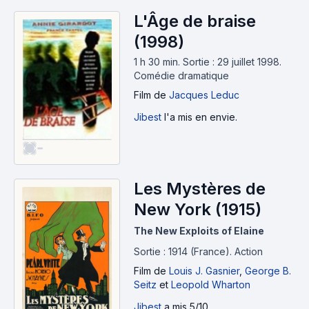
L'Âge de braise
(1998)
1 h 30 min
.
Sortie : 29 juillet 1998.
Comédie dramatique
Film
de
Jacques Leduc
Jibest
l'a mis en envie.
-
Les Mystères de
New York (1915)
The New Exploits of Elaine
Sortie : 1914 (France).
Action
Film
de
Louis J. Gasnier
,
George B.
Seitz
et
Leopold Wharton
Jibest
a mis 5/10.