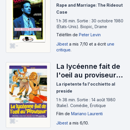
Rape and Marriage: The Rideout
personnes comme Fuser qui enrichissent la base de
Case
données par passion.
https://www.senscritique.com/liste/Films_ajoutes_a_la
1 h 36 min
.
Sortie : 30 octobre 1980
(États-Unis).
Biopic, Drame
_base_de_donnees/2263268
Téléfilm
de
Peter Levin
Jibest
a mis 7/10 et a écrit
une
-
critique
.
La lycéenne fait de
l'oeil au proviseur
(1980)
La ripetente fa l'occhietto al
preside
1 h 38 min
.
Sortie : 14 août 1980
(Italie).
Comédie, Érotique
Film
de
Mariano Laurenti
-
Jibest
a mis 6/10.