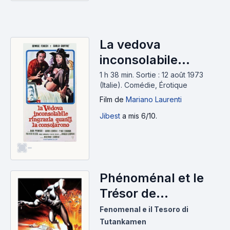
La vedova
inconsolabile
ringrazia quanti la
1 h 38 min
.
Sortie : 12 août 1973
(Italie).
Comédie, Érotique
consolarono (1973)
Film
de
Mariano Laurenti
Jibest
a mis 6/10.
-
Phénoménal et le
Trésor de
Toutânkhamon
Fenomenal e il Tesoro di
(1968)
Tutankamen