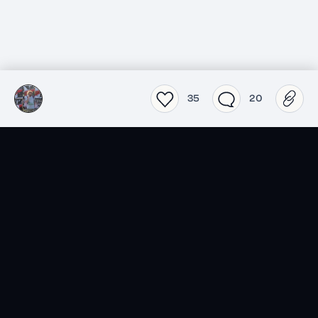
35
20
SensCritique dans votre
poche.
Téléchargez l’app SensCritique.
Explorez. Vibrez. Partagez.