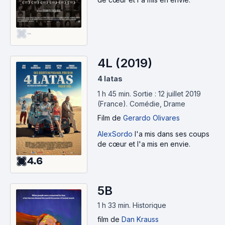
-
4L (2019)
4 latas
1 h 45 min
.
Sortie : 12 juillet 2019
(France).
Comédie, Drame
Film
de
Gerardo Olivares
AlexSordo
l'a mis dans ses coups
de cœur et l'a mis en envie.
4.6
5B
1 h 33 min
.
Historique
film
de
Dan Krauss