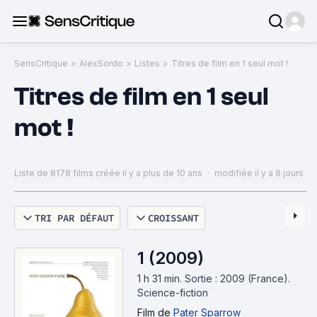
SensCritique
>
AlexSordo
>
Listes
>
Titres de film en 1 seul mot !
Titres de film en 1 seul
mot !
Liste de 8178 films
créée il y a plus de 10 ans
·
modifiée il y a 8 jours
TRI PAR DÉFAUT
CROISSANT
1 (2009)
1 h 31 min
.
Sortie : 2009 (France).
Science-fiction
Film
de
Pater Sparrow