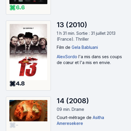
6.6
13 (2010)
1 h 31 min
.
Sortie : 31 juillet 2013
(France).
Thriller
Film
de
Gela Babluani
AlexSordo
l'a mis dans ses coups
de cœur et l'a mis en envie.
4.8
14 (2008)
09 min
.
Drame
Court-métrage
de
Asitha
Ameresekere
-