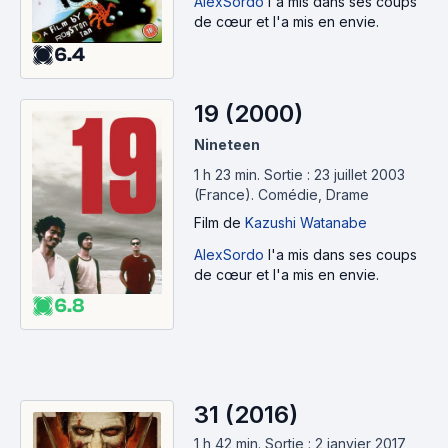
AlexSordo
l'a mis dans ses coups
de cœur et l'a mis en envie.
6.4
19 (2000)
Nineteen
1 h 23 min
.
Sortie : 23 juillet 2003
(France).
Comédie, Drame
Film
de
Kazushi Watanabe
AlexSordo
l'a mis dans ses coups
de cœur et l'a mis en envie.
6.8
31 (2016)
1 h 42 min
.
Sortie : 2 janvier 2017