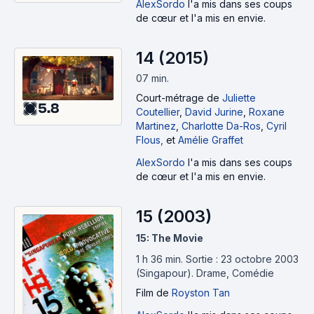
AlexSordo
l'a mis dans ses coups
de cœur et l'a mis en envie.
14 (2015)
07 min
.
Court-métrage
de
Juliette
5.8
Coutellier
,
David Jurine
,
Roxane
Martinez
,
Charlotte Da-Ros
,
Cyril
Flous,
et
Amélie Graffet
AlexSordo
l'a mis dans ses coups
de cœur et l'a mis en envie.
15 (2003)
15: The Movie
1 h 36 min
.
Sortie : 23 octobre 2003
(Singapour).
Drame, Comédie
Film
de
Royston Tan