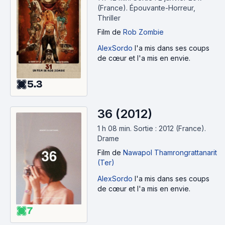
(France).
Épouvante-Horreur,
Thriller
Film
de
Rob Zombie
AlexSordo
l'a mis dans ses coups
de cœur et l'a mis en envie.
5.3
36 (2012)
1 h 08 min
.
Sortie : 2012 (France).
Drame
Film
de
Nawapol Thamrongrattanarit
(Ter)
AlexSordo
l'a mis dans ses coups
de cœur et l'a mis en envie.
7