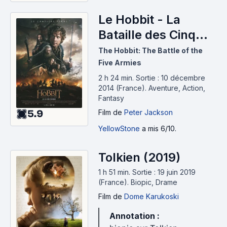
Le Hobbit - La
Bataille des Cinq
Armées (2014)
The Hobbit: The Battle of the
Five Armies
2 h 24 min
.
Sortie : 10 décembre
2014 (France).
Aventure, Action,
Fantasy
5.9
Film
de
Peter Jackson
YellowStone
a mis 6/10.
Tolkien (2019)
1 h 51 min
.
Sortie : 19 juin 2019
(France).
Biopic, Drame
Film
de
Dome Karukoski
Annotation :