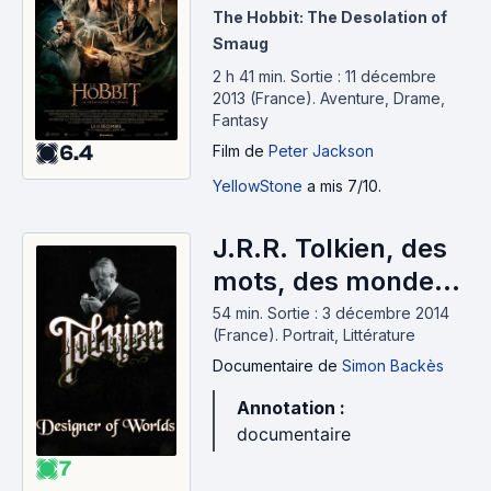
Smaug (2013)
The Hobbit: The Desolation of
Smaug
2 h 41 min
.
Sortie : 11 décembre
2013 (France).
Aventure, Drame,
Fantasy
6.4
Film
de
Peter Jackson
YellowStone
a mis 7/10.
J.R.R. Tolkien, des
mots, des mondes
(2014)
54 min
.
Sortie : 3 décembre 2014
(France).
Portrait, Littérature
Documentaire
de
Simon Backès
Annotation :
documentaire
7