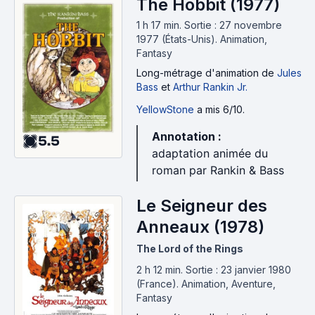
The Hobbit (1977)
1 h 17 min
.
Sortie : 27 novembre
1977 (États-Unis).
Animation,
Fantasy
Long-métrage d'animation
de
Jules
Bass
et
Arthur Rankin Jr.
YellowStone
a mis 6/10.
Annotation :
5.5
adaptation animée du
roman par Rankin & Bass
Le Seigneur des
Anneaux (1978)
The Lord of the Rings
2 h 12 min
.
Sortie : 23 janvier 1980
(France).
Animation, Aventure,
Fantasy