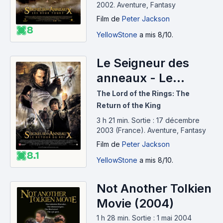
2002.
Aventure, Fantasy
Film
de
Peter Jackson
8
YellowStone
a mis 8/10.
Le Seigneur des
anneaux - Le
Retour du roi (2003)
The Lord of the Rings: The
Return of the King
3 h 21 min
.
Sortie : 17 décembre
2003 (France).
Aventure, Fantasy
Film
de
Peter Jackson
8.1
YellowStone
a mis 8/10.
Not Another Tolkien
Movie (2004)
1 h 28 min
.
Sortie : 1 mai 2004