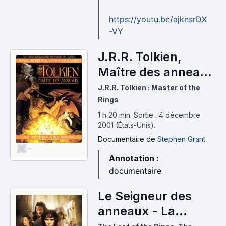
https://youtu.be/ajknsrDX
-VY
J.R.R. Tolkien,
Maître des anneaux
(2001)
J.R.R. Tolkien : Master of the
Rings
1 h 20 min
.
Sortie : 4 décembre
2001 (États-Unis).
Documentaire
de
Stephen Grant
-
Annotation :
documentaire
Le Seigneur des
anneaux - La