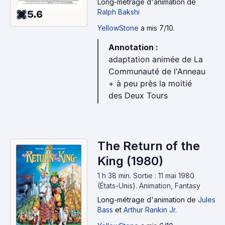
Long-métrage d'animation
de
Ralph Bakshi
5.6
YellowStone
a mis 7/10.
Annotation :
adaptation animée de La
Communauté de l'Anneau
+ à peu près la moitié
des Deux Tours
The Return of the
King (1980)
1 h 38 min
.
Sortie : 11 mai 1980
(États-Unis).
Animation, Fantasy
Long-métrage d'animation
de
Jules
Bass
et
Arthur Rankin Jr.