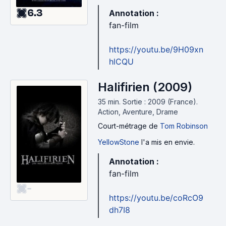
6.3
Annotation :
fan-film
https://youtu.be/9H09xn
hlCQU
Halifirien (2009)
35 min
.
Sortie : 2009 (France).
Action, Aventure, Drame
Court-métrage
de
Tom Robinson
YellowStone
l'a mis en envie.
Annotation :
fan-film
-
https://youtu.be/coRcO9
dh7I8