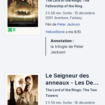
Communauté de
The Lord of the Rings: The
l'anneau (2001)
Fellowship of the Ring
2 h 58 min
.
Sortie : 19 décembre
2001.
Aventure, Fantasy
Film
de
Peter Jackson
8
YellowStone
a mis 8/10.
Annotation :
la trilogie de Peter
Jackson
Le Seigneur des
anneaux - Les Deux
Tours (2002)
The Lord of the Rings: The Two
Towers
2 h 59 min
.
Sortie : 18 décembre