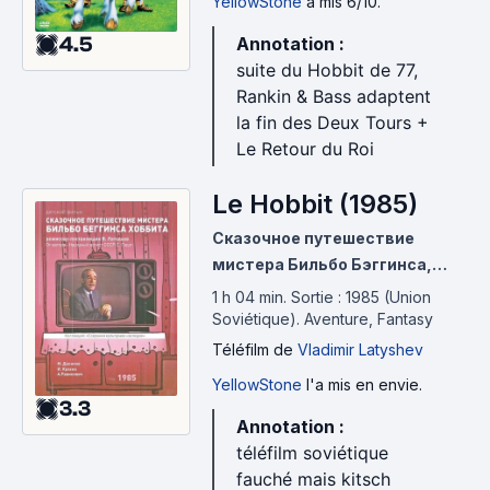
YellowStone
a mis 6/10.
4.5
Annotation :
suite du Hobbit de 77,
Rankin & Bass adaptent
la fin des Deux Tours +
Le Retour du Roi
Le Hobbit (1985)
Сказочное путешествие
мистера Бильбо Бэггинса,
Хоббита
1 h 04 min
.
Sortie : 1985 (Union
Soviétique).
Aventure, Fantasy
Téléfilm
de
Vladimir Latyshev
YellowStone
l'a mis en envie.
3.3
Annotation :
téléfilm soviétique
fauché mais kitsch