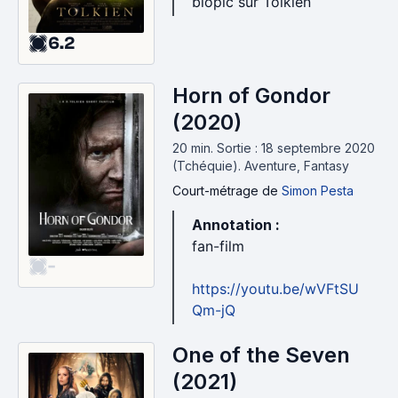
biopic sur Tolkien
6.2
Horn of Gondor
(2020)
20 min
.
Sortie : 18 septembre 2020
(Tchéquie).
Aventure, Fantasy
Court-métrage
de
Simon Pesta
Annotation :
fan-film
-
https://youtu.be/wVFtSU
Qm-jQ
One of the Seven
(2021)