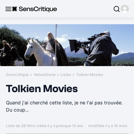
SensCritique
>
YellowStone
>
Listes
>
Tolkien Movies
Tolkien Movies
Quand j'ai cherché cette liste, je ne l'ai pas trouvée.
Du coup...
Liste de 28 films
créée il y a presque 14 ans
·
modifiée il y a 10 mois