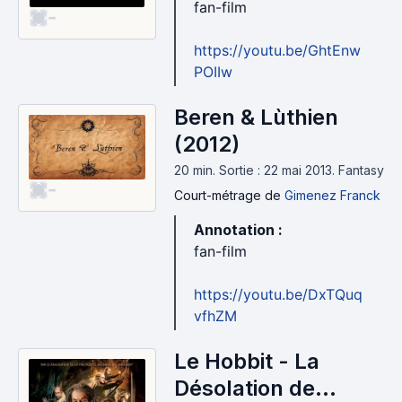
fan-film
-
https://youtu.be/GhtEnw
POIIw
Beren & Lùthien
(2012)
20 min
.
Sortie : 22 mai 2013.
Fantasy
-
Court-métrage
de
Gimenez Franck
Annotation :
fan-film
https://youtu.be/DxTQuq
vfhZM
Le Hobbit - La
Désolation de