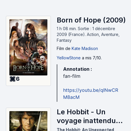
Born of Hope (2009)
1 h 08 min
.
Sortie : 1 décembre
2009 (France).
Action, Aventure,
Fantasy
Film
de
Kate Madison
YellowStone
a mis 7/10.
Annotation :
fan-film
6
https://youtu.be/qINwCR
M8acM
Le Hobbit - Un
voyage inattendu
(2012)
The Hobbit: An Unexpected