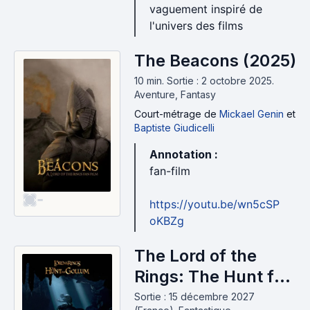
vaguement inspiré de
l'univers des films
The Beacons (2025)
10 min
.
Sortie : 2 octobre 2025.
Aventure, Fantasy
Court-métrage
de
Mickael Genin
et
Baptiste Giudicelli
Annotation :
fan-film
-
https://youtu.be/wn5cSP
oKBZg
The Lord of the
Rings: The Hunt for
Gollum (2027)
Sortie : 15 décembre 2027