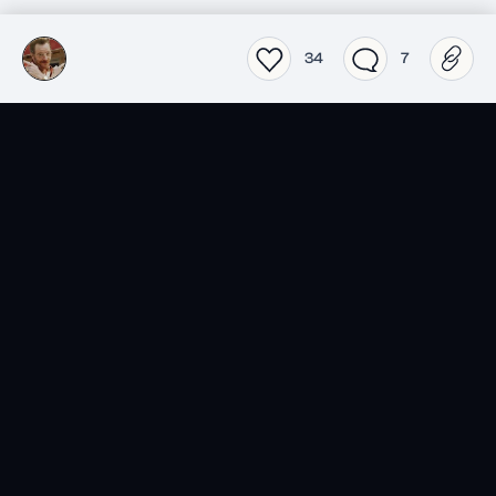
34
7
SensCritique dans votre
poche.
Téléchargez l’app SensCritique.
Explorez. Vibrez. Partagez.
EN SAVOIR PLUS