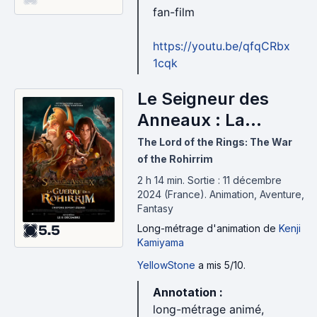
fan-film
https://youtu.be/qfqCRbx
1cqk
Le Seigneur des
Anneaux : La
Guerre des Rohirrim
The Lord of the Rings: The War
(2024)
of the Rohirrim
2 h 14 min
.
Sortie : 11 décembre
2024 (France).
Animation, Aventure,
Fantasy
5.5
Long-métrage d'animation
de
Kenji
Kamiyama
YellowStone
a mis 5/10.
Annotation :
long-métrage animé,