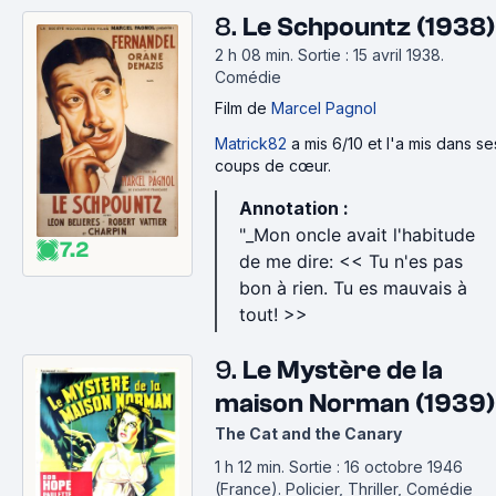
8.
Le Schpountz (1938)
2 h 08 min
.
Sortie : 15 avril 1938.
Comédie
Film
de
Marcel Pagnol
Matrick82
a mis 6/10 et l'a mis dans se
coups de cœur.
Annotation :
"_Mon oncle avait l'habitude
7.2
de me dire: << Tu n'es pas
bon à rien. Tu es mauvais à
tout! >>
9.
Le Mystère de la
maison Norman (1939)
The Cat and the Canary
1 h 12 min
.
Sortie : 16 octobre 1946
(France).
Policier, Thriller, Comédie