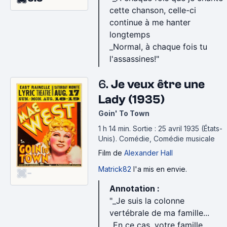
cette chanson, celle-ci
continue à me hanter
longtemps
_Normal, à chaque fois tu
l'assassines!"
6.
Je veux être une
Lady (1935)
Goin' To Town
1 h 14 min
.
Sortie : 25 avril 1935 (États-
Unis).
Comédie, Comédie musicale
Film
de
Alexander Hall
Matrick82
l'a mis en envie.
-
Annotation :
"_Je suis la colonne
vertébrale de ma famille...
_En ce cas, votre famille