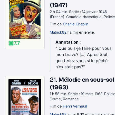
(1947)
2 h 04 min
.
Sortie : 14 janvier 1948
(France).
Comédie dramatique, Policie
Film
de
Charlie Chaplin
Matrick82
l'a mis en envie.
Annotation :
7.7
"_Que puis-je faire pour vous,
mon brave? [...] Après tout,
que feriez vous si le péché
n'existait pas?"
21.
Mélodie en sous-sol
(1963)
1 h 58 min
.
Sortie : 19 mars 1963.
Policie
Drame, Romance
Film
de
Henri Verneuil
Matrick82
a mis 8/10 et l'a mis dans se