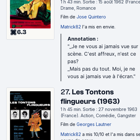
1 h 43 min
.
Sortie : 15 août 1962 (France
Drame, Romance
Film
de
Jose Quintero
Matrick82
l'a mis en envie.
6.3
Annotation :
"_Je ne vous ai jamais vue sur
scène. C'est affreux, n'est ce
pas?
_Mais pas du tout. Moi, je ne
vous ai jamais vue à l'écran."
27.
Les Tontons
flingueurs (1963)
1 h 45 min
.
Sortie : 27 novembre 1963
(France).
Action, Comédie, Gangster
Film
de
Georges Lautner
Matrick82
a mis 10/10 et l'a mis dans s