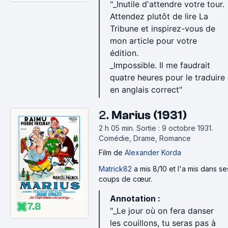
"_Inutile d'attendre votre tour.
l'apprendre.
Attendez plutôt de lire La
_Oui, et y'a aussi des poissons volants mais qui ne
Tribune et inspirez-vous de
constituent pas la majorité du genre
mon article pour votre
(Le Président)
édition.
_Impossible. Il me faudrait
Dans les endroits déserts, vaut mieux toujours être
quatre heures pour le traduire
aimable. Ca coûte rien et ça économise les
en anglais correct"
cartouches. C'est pour ça que tu vas fermer ta
grande gueule.
2.
Marius (1931)
(Cent mille dollars au soleil)
2 h 05 min
.
Sortie : 9 octobre 1931.
Comédie, Drame, Romance
_Je te remercie, tu aurais pu venir me chercher !
_J'absoudrais un étranger de me sortir un tel
Film
de
Alexander Korda
sophisme... mais toi ! Toi, le compagnon de l'ermite,
Matrick82
a mis 8/10 et l'a mis dans se
le témoin du sage ! Toi qui aurais pu être mon
coups de cœur.
disciple si tu n'étais pas que fantasme et courant
Annotation :
d'air...
7.8
"_Le jour où on fera danser
_J'ai rencontré Freddy !
les couillons, tu seras pas à
_Freddy ! (ricanement) Freddy, Mauricette, Totor,