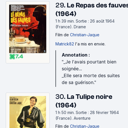
29.
Le Repas des fauve
(1964)
1 h 39 min
.
Sortie : 26 août 1964
(France).
Drame
Film
de
Christian-Jaque
Matrick82
l'a mis en envie.
Annotation :
7.4
"_Je l'avais pourtant bien
soignée...
_Elle sera morte des suites
de sa guérison."
30.
La Tulipe noire
(1964)
1 h 50 min
.
Sortie : 28 février 1964
(France).
Aventure
Film
de
Christian-Jaque