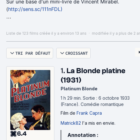
Sur une base d'un mini-livre de Vincent Mirabel.
(
http://sens.sc/111nFDL)
Quelques répliques à venir ne figurant pas dans le
livre:
Liste de 123 films
créée il y a environ 13 ans
·
modifiée il y a plus de 2 a
_Salauds de pauvres
TRI PAR DÉFAUT
CROISSANT
(La traversée de paris)
_Beaucoup de meurtres en ce moment ?
1.
La Blonde platine
_Ça marche pas mal.
(1931)
_Et vous arrêtez les coupables?
Platinum Blonde
_Le moins possible ! ... Un coupable est beaucoup
1 h 29 min
.
Sortie : 6 octobre 1933
moins dangereux en liberté qu'en prison.
(France).
Comédie romantique
_Pourquoi ?
Film
de
Frank Capra
_Parce qu'en prison il contamine les innocents.
(Buffet froid)
Matrick82
l'a mis en envie.
6.4
Annotation :
_Il y a des patrons de gauche ! Je tiens à vous