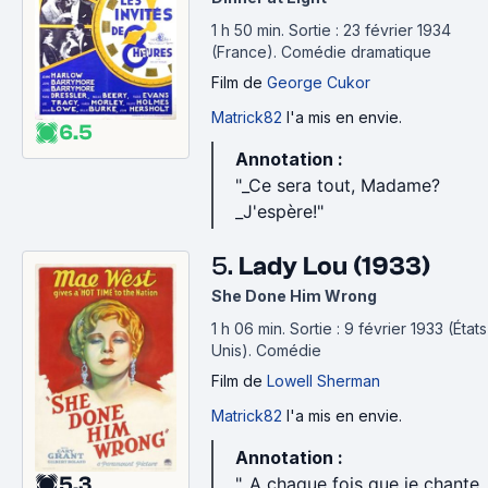
Mais, c'est bien ce que je vous reproche ! Vous avez
le vin petit et la cuite mesquine. Dans le fond, vous
1 h 50 min
.
Sortie : 23 février 1934
(France).
Comédie dramatique
ne méritez pas de boire ! Tu te demandes pourquoi il
picole l'Espagnol ? C'est pour essayer d'oublier les
Film
de
George Cukor
pignoufs comme vous !
Matrick82
l'a mis en envie.
6.5
(Un singe en hiver)
Annotation :
"_Ce sera tout, Madame?
_Ouvre grand tes oreilles ma jolie : pourquoi t’allumes
_J'espère!"
pas la mèche de ton tampon pour te faire exploser la
tirelire ? Parce que toi c’est vraiment le seul moyen
5.
Lady Lou (1933)
que t’auras jamais pour te faire sauter.
(Priscilla, Folle du désert)
She Done Him Wrong
1 h 06 min
.
Sortie : 9 février 1933 (États
Unis).
Comédie
Film
de
Lowell Sherman
Matrick82
l'a mis en envie.
Annotation :
5.3
"_A chaque fois que je chante