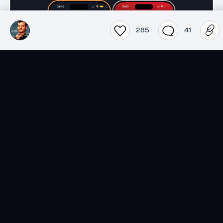
285
41
Films
Séries
Top 2026 séries
Top 2026 films
Spider-Noir
Obsession
Lucky
L'Odyssée
Les nouvelles séries du
Actualité