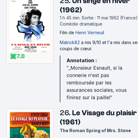
25.
Un singe en hiver
(1962)
1 h 45 min
.
Sortie : 11 mai 1962 (France)
Comédie dramatique
Film
de
Henri Verneuil
Matrick82
a mis 9/10 et l'a mis dans se
coups de cœur.
7.8
Annotation :
"_Monsieur Esnault, si la
connerie n'est pas
remboursée par les
assurances sociales, vous
finirez sur la paille!"
26.
Le Visage du plaisir
(1961)
The Roman Spring of Mrs. Stone