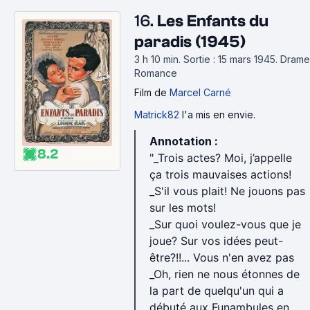
16.
Les Enfants du
paradis (1945)
3 h 10 min
.
Sortie : 15 mars 1945.
Drame
Romance
Film
de
Marcel Carné
Matrick82
l'a mis en envie.
Annotation :
8.2
"_Trois actes? Moi, j’appelle
ça trois mauvaises actions!
_S'il vous plait! Ne jouons pas
sur les mots!
_Sur quoi voulez-vous que je
joue? Sur vos idées peut-
être?!!... Vous n'en avez pas
_Oh, rien ne nous étonnes de
la part de quelqu'un qui a
débuté aux Funambules en