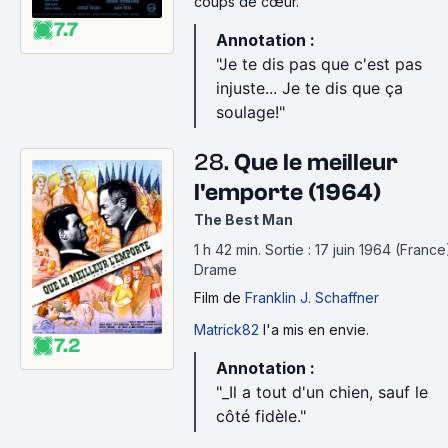
coups de cœur.
7.7
Annotation :
"Je te dis pas que c'est pas
injuste... Je te dis que ça
soulage!"
28.
Que le meilleur
l'emporte (1964)
The Best Man
1 h 42 min
.
Sortie : 17 juin 1964 (France
Drame
Film
de
Franklin J. Schaffner
Matrick82
l'a mis en envie.
7.2
Annotation :
"_Il a tout d'un chien, sauf le
côté fidèle."