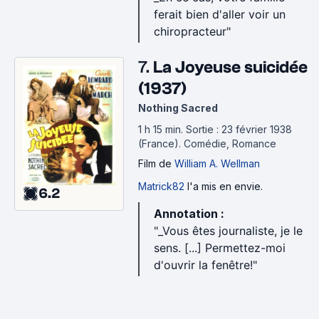
ferait bien d'aller voir un
chiropracteur"
7.
La Joyeuse suicidée
(1937)
Nothing Sacred
1 h 15 min
.
Sortie : 23 février 1938
(France).
Comédie, Romance
Film
de
William A. Wellman
Matrick82
l'a mis en envie.
6.2
Annotation :
"_Vous êtes journaliste, je le
sens. [...] Permettez-moi
d'ouvrir la fenêtre!"