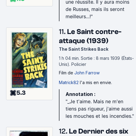
une réussite. Il y aura moins
de Russes, mais ils seront
meilleurs...!"
11.
Le Saint contre-
attaque (1939)
The Saint Strikes Back
1 h 04 min
.
Sortie : 8 mars 1939 (États-
Unis).
Policier
Film
de
John Farrow
Matrick82
l'a mis en envie.
5.3
Annotation :
"_Je t'aime. Mais ne m'en
tiens pas rigueur, j'aime aussi
les mouches et les incendies."
12.
Le Dernier des six