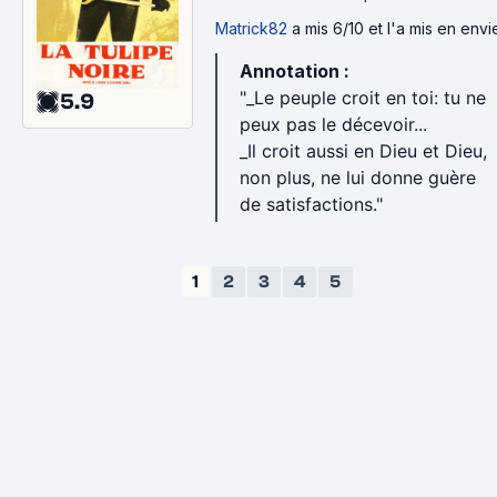
Matrick82
a mis 6/10 et l'a mis en envi
Annotation :
"_Le peuple croit en toi: tu ne
5.9
peux pas le décevoir...
_Il croit aussi en Dieu et Dieu,
non plus, ne lui donne guère
de satisfactions."
1
2
3
4
5