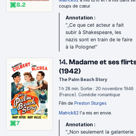
8.2
coups de cœur.
Annotation :
"_Ce que cet acteur a fait
subir à Shakespeare, les
nazis sont en train de le faire
à la Pologne!"
14.
Madame et ses flirt
(1942)
The Palm Beach Story
1 h 28 min
.
Sortie : 20 novembre 1946
(France).
Comédie romantique
Film
de
Preston Sturges
Matrick82
l'a mis en envie.
7
Annotation :
"_Non seulement la galanterie