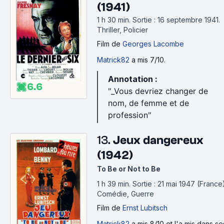
(1941)
1 h 30 min
.
Sortie : 16 septembre 1941.
Thriller, Policier
Film
de
Georges Lacombe
Matrick82
a mis 7/10.
Annotation :
6.6
"_Vous devriez changer de
nom, de femme et de
profession"
13.
Jeux dangereux
(1942)
To Be or Not to Be
1 h 39 min
.
Sortie : 21 mai 1947 (France)
Comédie, Guerre
Film
de
Ernst Lubitsch
Matrick82
a mis 8/10 et l'a mis dans se