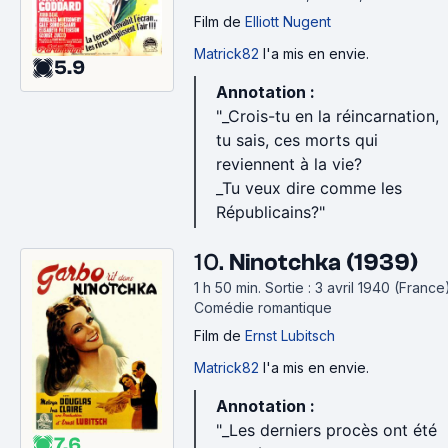
Film
de
Elliott Nugent
Matrick82
l'a mis en envie.
5.9
Annotation :
"_Crois-tu en la réincarnation,
tu sais, ces morts qui
reviennent à la vie?
_Tu veux dire comme les
Républicains?"
10.
Ninotchka (1939)
1 h 50 min
.
Sortie : 3 avril 1940 (France)
Comédie romantique
Film
de
Ernst Lubitsch
Matrick82
l'a mis en envie.
Annotation :
"_Les derniers procès ont été
7.6