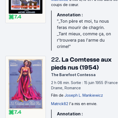
coups de cœur.
Annotation :
7.4
"_Ton père et moi, tu nous
feras mourir de chagrin.
_Tant mieux, comme ça, on
r'trouvera pas l'arme du
crime!"
22.
La Comtesse aux
pieds nus (1954)
The Barefoot Contessa
2 h 08 min
.
Sortie : 15 juin 1955 (France
Drame, Romance
Film
de
Joseph L. Mankiewicz
Matrick82
l'a mis en envie.
7.4
Annotation :