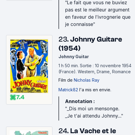
"Le fait que vous ne buviez
pas est le meilleur argument
en faveur de l'ivrognerie que
je connaisse"
23.
Johnny Guitare
(1954)
Johnny Guitar
1 h 50 min
.
Sortie : 10 novembre 1954
(France).
Western, Drame, Romance
Film
de
Nicholas Ray
Matrick82
l'a mis en envie.
7.4
Annotation :
"_Dis moi un mensonge.
_Je t'ai attendu Johnny..."
24.
La Vache et le