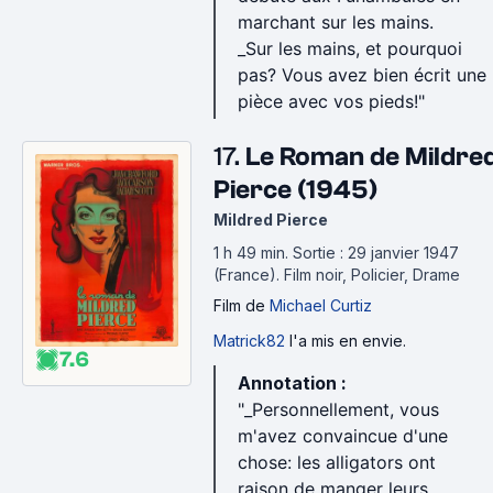
marchant sur les mains.
_Sur les mains, et pourquoi
pas? Vous avez bien écrit une
pièce avec vos pieds!"
17.
Le Roman de Mildre
Pierce (1945)
Mildred Pierce
1 h 49 min
.
Sortie : 29 janvier 1947
(France).
Film noir, Policier, Drame
Film
de
Michael Curtiz
Matrick82
l'a mis en envie.
7.6
Annotation :
"_Personnellement, vous
m'avez convaincue d'une
chose: les alligators ont
raison de manger leurs