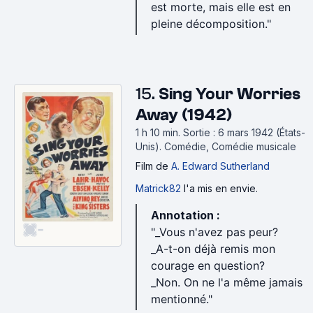
est morte, mais elle est en
pleine décomposition."
15.
Sing Your Worries
Away (1942)
1 h 10 min
.
Sortie : 6 mars 1942 (États-
Unis).
Comédie, Comédie musicale
Film
de
A. Edward Sutherland
Matrick82
l'a mis en envie.
Annotation :
-
"_Vous n'avez pas peur?
_A-t-on déjà remis mon
courage en question?
_Non. On ne l'a même jamais
mentionné."