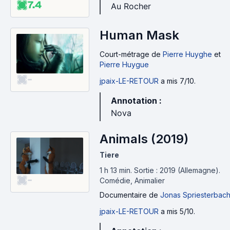
7.4
Au Rocher
Human Mask
Court-métrage
de
Pierre Huyghe
et
Pierre Huygue
-
jpaix-LE-RETOUR
a mis 7/10.
Annotation :
Nova
Animals (2019)
Tiere
1 h 13 min
.
Sortie : 2019 (Allemagne).
-
Comédie, Animalier
Documentaire
de
Jonas Spriesterbac
jpaix-LE-RETOUR
a mis 5/10.