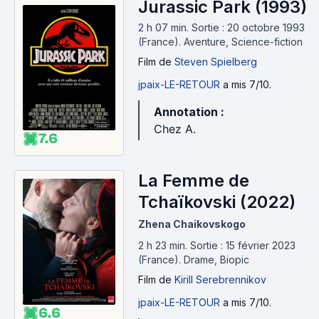
Jurassic Park (1993)
2 h 07 min
.
Sortie : 20 octobre 1993
(France).
Aventure, Science-fiction
Film
de
Steven Spielberg
jpaix-LE-RETOUR
a mis 7/10.
Annotation :
Chez A.
7.6
La Femme de
Tchaïkovski (2022)
Zhena Chaikovskogo
2 h 23 min
.
Sortie : 15 février 2023
(France).
Drame, Biopic
Film
de
Kirill Serebrennikov
jpaix-LE-RETOUR
a mis 7/10.
6.6