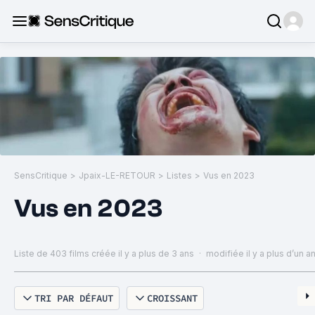
SensCritique
>
Jpaix-LE-RETOUR
>
Listes
>
Vus en 2023
Vus en 2023
Liste de 403 films
créée il y a plus de 3 ans
·
modifiée il y a plus d’un a
TRI PAR DÉFAUT
CROISSANT