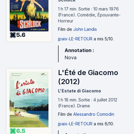
1 h 17 min
.
Sortie : 10 mars 1976
(France).
Comédie, Épouvante-
Horreur
Film
de
John Landis
5.6
jpaix-LE-RETOUR
a mis 5/10.
Annotation :
Nova
L'Été de Giacomo
(2012)
L'Estate di Giacomo
1 h 18 min
.
Sortie : 4 juillet 2012
(France).
Drame
Film
de
Alessandro Comodin
jpaix-LE-RETOUR
a mis 6/10.
6.5