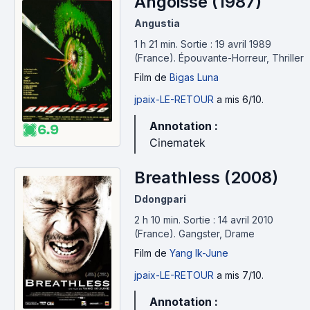
Angoisse (1987)
Angustia
1 h 21 min
.
Sortie : 19 avril 1989
(France).
Épouvante-Horreur, Thriller
Film
de
Bigas Luna
jpaix-LE-RETOUR
a mis 6/10.
Annotation :
6.9
Cinematek
Breathless (2008)
Ddongpari
2 h 10 min
.
Sortie : 14 avril 2010
(France).
Gangster, Drame
Film
de
Yang Ik-June
jpaix-LE-RETOUR
a mis 7/10.
Annotation :