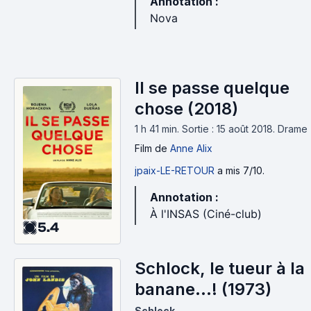
Annotation :
Nova
Il se passe quelque
chose (2018)
1 h 41 min
.
Sortie : 15 août 2018.
Drame
Film
de
Anne Alix
jpaix-LE-RETOUR
a mis 7/10.
Annotation :
À l'INSAS (Ciné-club)
5.4
Schlock, le tueur à la
banane...! (1973)
Schlock