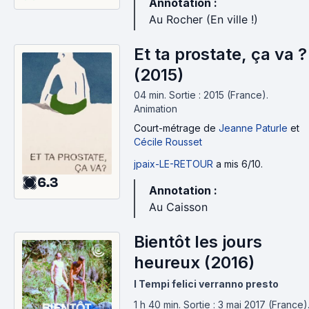
Annotation :
Au Rocher (En ville !)
Et ta prostate, ça va ?
(2015)
04 min
.
Sortie : 2015 (France).
Animation
Court-métrage
de
Jeanne Paturle
et
Cécile Rousset
jpaix-LE-RETOUR
a mis 6/10.
6.3
Annotation :
Au Caisson
Bientôt les jours
heureux (2016)
I Tempi felici verranno presto
1 h 40 min
.
Sortie : 3 mai 2017 (France)