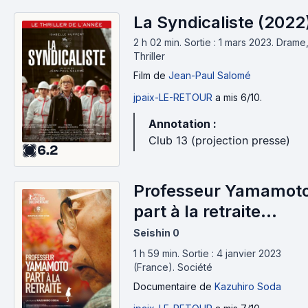
La Syndicaliste (2022
2 h 02 min
.
Sortie : 1 mars 2023.
Drame
Thriller
Film
de
Jean-Paul Salomé
jpaix-LE-RETOUR
a mis 6/10.
Annotation :
Club 13 (projection presse)
6.2
Professeur Yamamot
part à la retraite
(2020)
Seishin 0
1 h 59 min
.
Sortie : 4 janvier 2023
(France).
Société
Documentaire
de
Kazuhiro Soda