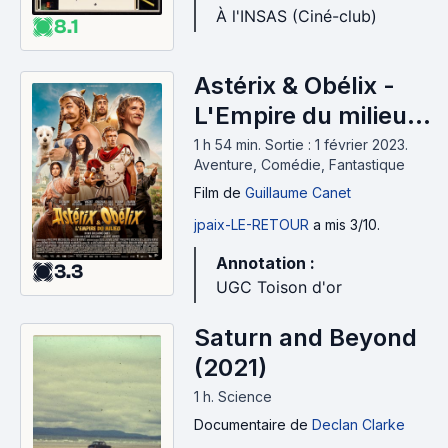
À l'INSAS (Ciné-club)
8.1
Astérix & Obélix -
L'Empire du milieu
(2023)
1 h 54 min
.
Sortie : 1 février 2023.
Aventure, Comédie, Fantastique
Film
de
Guillaume Canet
jpaix-LE-RETOUR
a mis 3/10.
Annotation :
3.3
UGC Toison d'or
Saturn and Beyond
(2021)
1 h
.
Science
Documentaire
de
Declan Clarke