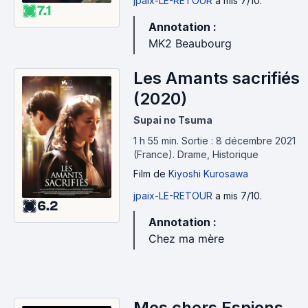
jpaix-LE-RETOUR
a mis 7/10.
7.1
Annotation :
MK2 Beaubourg
Les Amants sacrifiés
(2020)
Supai no Tsuma
1 h 55 min
.
Sortie : 8 décembre 2021
(France).
Drame, Historique
Film
de
Kiyoshi Kurosawa
jpaix-LE-RETOUR
a mis 7/10.
6.2
Annotation :
Chez ma mère
Mes chers Espions