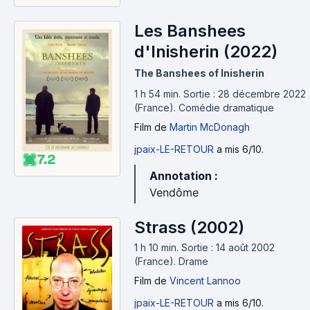
Les Banshees
d'Inisherin (2022)
The Banshees of Inisherin
1 h 54 min
.
Sortie : 28 décembre 2022
(France).
Comédie dramatique
Film
de
Martin McDonagh
jpaix-LE-RETOUR
a mis 6/10.
7.2
Annotation :
Vendôme
Strass (2002)
1 h 10 min
.
Sortie : 14 août 2002
(France).
Drame
Film
de
Vincent Lannoo
jpaix-LE-RETOUR
a mis 6/10.