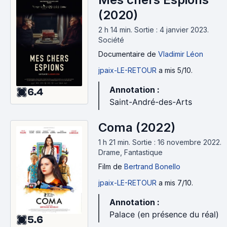
(2020)
2 h 14 min
.
Sortie : 4 janvier 2023.
Société
Documentaire
de
Vladimir Léon
jpaix-LE-RETOUR
a mis 5/10.
Annotation :
6.4
Saint-André-des-Arts
Coma (2022)
1 h 21 min
.
Sortie : 16 novembre 2022.
Drame, Fantastique
Film
de
Bertrand Bonello
jpaix-LE-RETOUR
a mis 7/10.
Annotation :
Palace (en présence du réal)
5.6