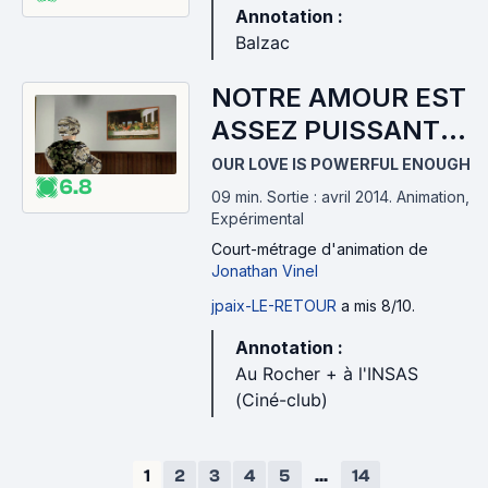
Annotation :
Balzac
NOTRE AMOUR EST
ASSEZ PUISSANT
(2014)
OUR LOVE IS POWERFUL ENOUGH
6.8
09 min
.
Sortie : avril 2014.
Animation,
Expérimental
Court-métrage d'animation
de
Jonathan Vinel
jpaix-LE-RETOUR
a mis 8/10.
Annotation :
Au Rocher + à l'INSAS
(Ciné-club)
1
2
3
4
5
...
14