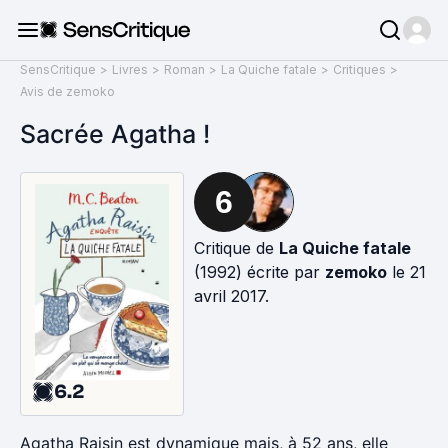
SensCritique
>
Livres
>
Roman
>
La Quiche fatale
>
Critiques
>
Avis de zemoko
Sacrée Agatha !
6
Critique de
La Quiche fatale
(1992) écrite par
zemoko
le 21
avril 2017.
6.2
Agatha Raisin est dynamique mais, à 52 ans, elle