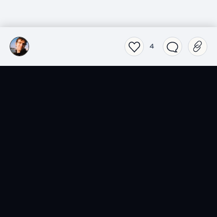
4
SensCritique dans votre
poche.
Téléchargez l’app SensCritique.
Explorez. Vibrez. Partagez.
EN SAVOIR PLUS