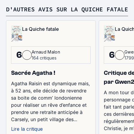
D'AUTRES AVIS SUR LA QUICHE FATALE
La Quiche fatale
La Quich
Arnaud Malon
Gwe
6
6
164 critiques
1799
Sacrée Agatha !
Critique de
par Gwen2
Agatha Raisin est dynamique mais,
à 52 ans, elle décide de revendre
A mon tour d
sa boite de comm’ londonienne
personnage d
pour réaliser un rêve d’enfance et
fait tant parle
prendre une retraite anticipée à
ces dernières
Carsely, un petit village des...
régulièremen
Christie, je 
Lire la critique