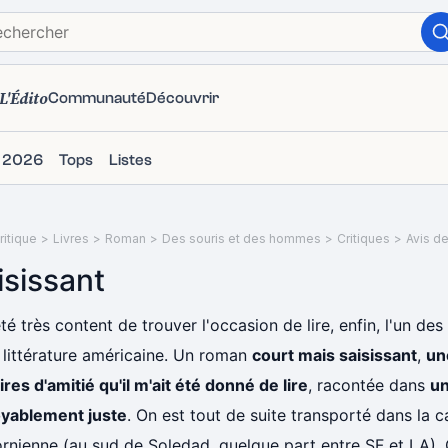
L'Édito
Communauté
Découvrir
s 2026
Tops
Listes
itique
>
Livres
>
Roman
>
Des souris et des hommes
>
Critiques
>
Avis d
isissant
été très content de trouver l'occasion de lire, enfin, l'un de
 littérature américaine. Un roman
court mais saisissant
,
un
ires d'amitié qu'il m'ait été donné de lire
, racontée dans
un
oyablement juste
. On est tout de suite transporté dans la
ornienne (au sud de Soledad, quelque part entre SF et LA). 