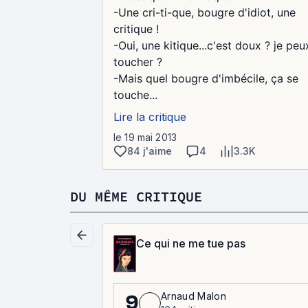
-Une cri-ti-que, bougre d'idiot, une
critique !
-Oui, une kitique...c'est doux ? je peu
toucher ?
-Mais quel bougre d'imbécile, ça se
touche...
Lire la critique
le 19 mai 2013
84 j'aime
4
3.3K
DU MÊME CRITIQUE
Ce qui ne me tue pas
Arnaud Malon
9