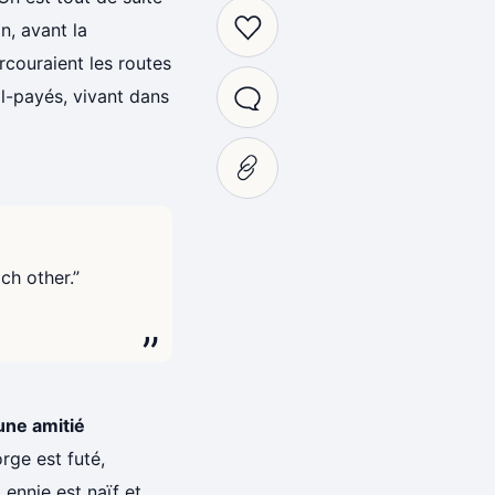
n, avant la
rcouraient les routes
l-payés, vivant dans
ch other.”
une amitié
rge est futé,
 Lennie est naïf et