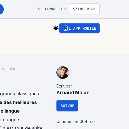
SE CONNECTER
S'INSCRIRE
L'APP MOBILE
e zemoko
Écrit par
Arnaud Malon
s grands classiques
e des meilleures
SUIVRE
e langue
 campagne
Critique lue
364
fois
On est tout de suite