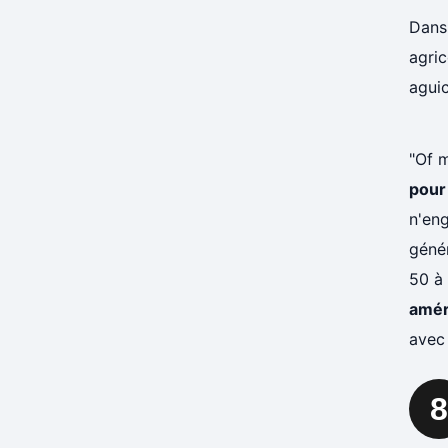
Dans 
agric
agui
"Of 
pour 
n'eng
génér
50 à 
amér
avec 
8