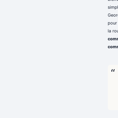
simpl
Georg
pour 
la ro
comm
comm