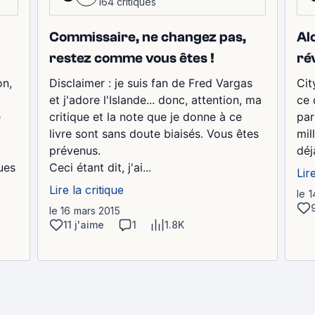
164 critiques
Commissaire, ne changez pas,
Al
restez comme vous êtes !
ré
on,
Disclaimer : je suis fan de Fred Vargas
Cit
et j'adore l'Islande... donc, attention, ma
ce 
e
critique et la note que je donne à ce
par
livre sont sans doute biaisés. Vous êtes
mil
prévenus.
déj
ues
Ceci étant dit, j'ai...
Lir
Lire la critique
le 
le 16 mars 2015
11 j'aime
1
1.8K