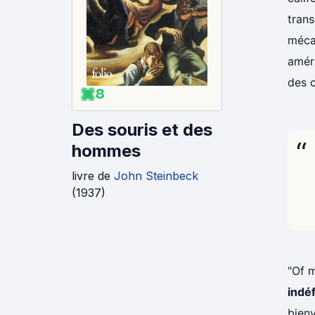
trans
mécan
améri
des c
8
Des souris et des
hommes
livre
de
John Steinbeck
(
1937
)
"Of m
indéf
bienv