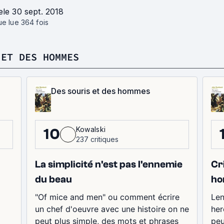
e
le 30 sept. 2018
que lue
364
fois
 ET DES HOMMES
Des souris et des hommes
Kowalski
10
237 critiques
La simplicité n'est pas l'ennemie
Cr
du beau
ho
"Of mice and men" ou comment écrire
Len
un chef d'oeuvre avec une histoire on ne
her
peut plus simple, des mots et phrases
peu