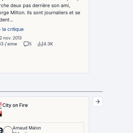
che deux pas derrière son ami,
rge Milton. Ils sont journaliers et se
dent...
e la critique
22 nov. 2013
33 j'aime
5
4.3K
City on Fire
Arnaud Malon
9