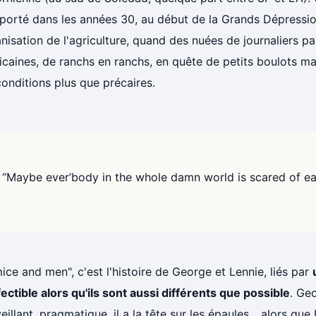
porté dans les années 30, au début de la Grands Dépressio
isation de l'agriculture, quand des nuées de journaliers pa
caines, de ranchs en ranchs, en quête de petits boulots ma
onditions plus que précaires.
“Maybe ever’body in the whole damn world is scared of ea
ice and men", c'est l'histoire de George et Lennie, liés par
ectible alors qu'ils sont aussi différents que possible
. Geo
eillant, pragmatique, il a la tête sur les épaules... alors que