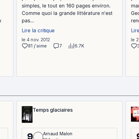
simples, le tout en 160 pages environ.
mar
Comme quoi la grande littérature n'est
Geo
x
pas...
ren
Lire la critique
Lir
le 4 nov. 2012
le 
81 j'aime
7
6.7K
Temps glaciaires
Arnaud Malon
9