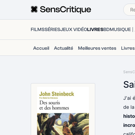
FILMS
SÉRIES
JEUX VIDÉO
LIVRES
BD
MUSIQUE
Accueil
Actualité
Meilleures ventes
Livre
SensCr
Sa
J'ai 
de la
histo
incr
calif