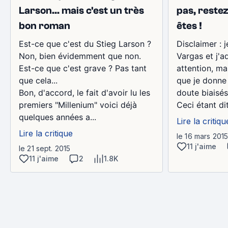
Larson... mais c'est un très
pas, rest
bon roman
êtes !
Est-ce que c'est du Stieg Larson ?
Disclaimer : 
Non, bien évidemment que non.
Vargas et j'ad
Est-ce que c'est grave ? Pas tant
attention, ma
que cela...
que je donne 
Bon, d'accord, le fait d'avoir lu les
doute biaisés
premiers "Millenium" voici déjà
Ceci étant dit, 
quelques années a...
Lire la critiqu
Lire la critique
le 16 mars 201
11 j'aime
le 21 sept. 2015
11 j'aime
2
1.8K