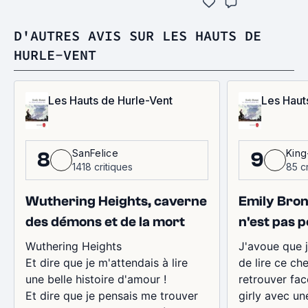
D'AUTRES AVIS SUR LES HAUTS DE
HURLE-VENT
Les Hauts de Hurle-Vent
Les Haut
SanFelice
King
8
9
1418 critiques
85 c
Wuthering Heights, caverne
Emily Bront
des démons et de la mort
n'est pas 
Wuthering Heights
J'avoue que j
Et dire que je m'attendais à lire
de lire ce ch
une belle histoire d'amour !
retrouver fac
Et dire que je pensais me trouver
girly avec un