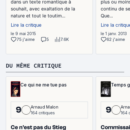
dans un texte romantique à
plus ou moins
souhait, avec exaltation de la
continu de se
nature et tout le toutim...
Que...
Lire la critique
Lire la critiqu
le 9 mai 2015
le 1 janv. 2013
75 j'aime
5
7.6K
62 j'aime
DU MÊME CRITIQUE
Ce qui ne me tue pas
Temps gl
Arnaud Malon
Arna
9
9
164 critiques
164 c
Ce n'est pas du Stieg
Commissai