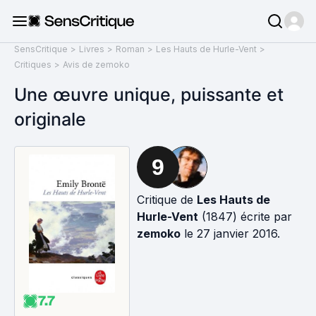
SensCritique
>
Livres
>
Roman
>
Les Hauts de Hurle-Vent
>
Critiques
>
Avis de zemoko
Une œuvre unique, puissante et
originale
9
Critique de
Les Hauts de
Hurle-Vent
(1847) écrite par
zemoko
le 27 janvier 2016.
7.7