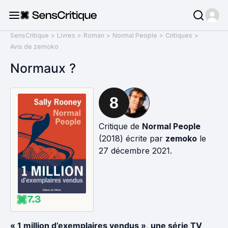
SensCritique
>
Livres
>
Roman
>
Normal People
>
Critiques
>
Avis de zemoko
Normaux ?
8
Critique de
Normal People
(2018) écrite par
zemoko
le
27 décembre 2021.
7.3
« 1 million d’exemplaires vendus »
,
une série TV