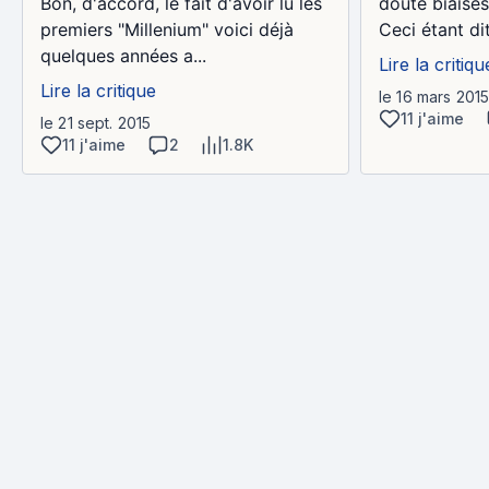
Bon, d'accord, le fait d'avoir lu les
doute biaisés
premiers "Millenium" voici déjà
Ceci étant dit, 
quelques années a...
Lire la critiqu
Lire la critique
le 16 mars 201
11 j'aime
le 21 sept. 2015
11 j'aime
2
1.8K