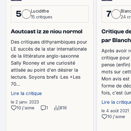
Lucidithe
Blan
5
7
15 critiques
24 cr
Aoutcast iz ze niou normol
Critique d
par Blanc
Des critiques dithyrambiques pour
LE succès de la star internationale
Après avoir 
de la littérature anglo-saxonne
critique pour
Sally Rooney et une curiosité
pense (enfin)
attisée au point d'en désirer la
mots sur cett
lecture. Soyons brefs :Les +Les
Mon avis est
70...
forme de déc
fois, c'est (un
Lire la critique
Lire la critiqu
le 2 janv. 2023
10 j'aime
1
816
le 4 août 2021
10 j'aime