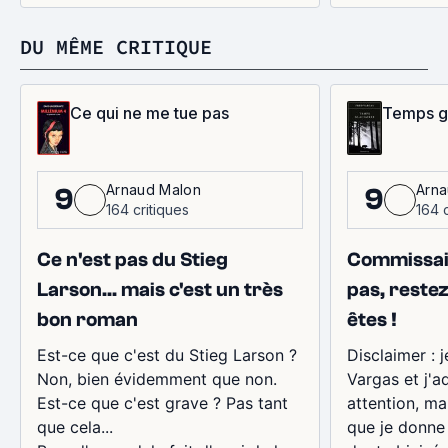
DU MÊME CRITIQUE
Ce qui ne me tue pas
Temps gl
Arnaud Malon
Arna
9
9
164 critiques
164 c
Ce n'est pas du Stieg
Commissai
Larson... mais c'est un très
pas, rest
bon roman
êtes !
Est-ce que c'est du Stieg Larson ?
Disclaimer : 
Non, bien évidemment que non.
Vargas et j'ad
Est-ce que c'est grave ? Pas tant
attention, ma
que cela...
que je donne 