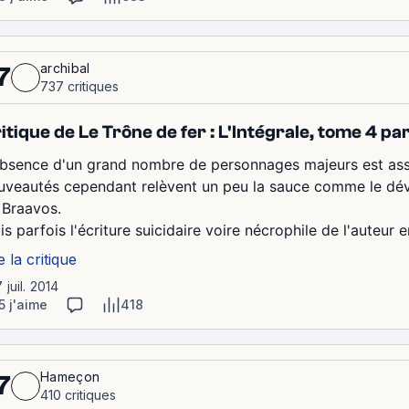
archibal
7
737 critiques
itique de Le Trône de fer : L'Intégrale, tome 4 pa
absence d'un grand nombre de personnages majeurs est assez 
uveautés cependant relèvent un peu la sauce comme le dé
 Braavos.
s parfois l'écriture suicidaire voire nécrophile de l'auteur e
e la critique
7 juil. 2014
5 j'aime
418
Hameçon
7
410 critiques