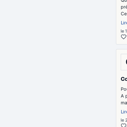
Qu
pr
Ce
Lir
le 
Co
Po
A p
ma
Lir
le 