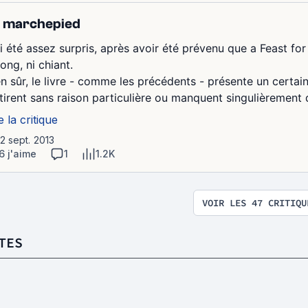
 marchepied
ai été assez surpris, après avoir été prévenu que a Feast for
long, ni chiant.
en sûr, le livre - comme les précédents - présente un certa
étirent sans raison particulière ou manquent singulièrement d
e la critique
12 sept. 2013
6 j'aime
1
1.2K
VOIR LES 47 CRITIQU
TES