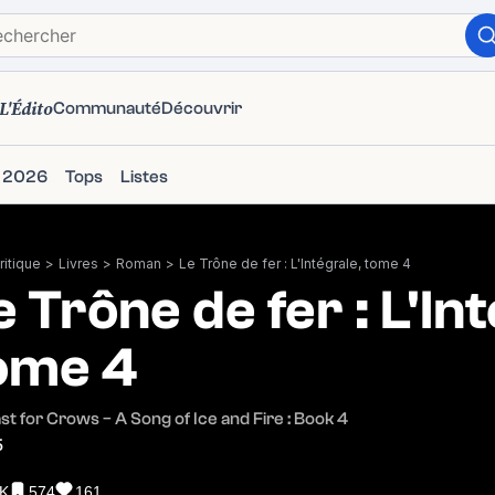
L'Édito
Communauté
Découvrir
s 2026
Tops
Listes
itique
>
Livres
>
Roman
>
Le Trône de fer : L'Intégrale, tome 4
e Trône de fer : L'In
ome 4
st for Crows − A Song of Ice and Fire : Book 4
5
1K
574
161