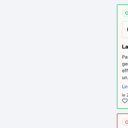
C
La
Pa
ge
ef
un.
Lir
le 
C