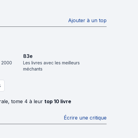
Ajouter à un top
83
e
s 2000
Les livres avec les meilleurs
méchants
S
rale, tome 4 à leur
top 10 livre
Écrire une critique