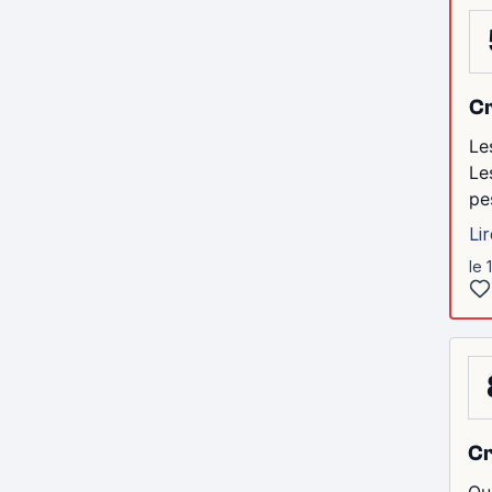
Cr
Le
Le
pe
Lir
le 
Cr