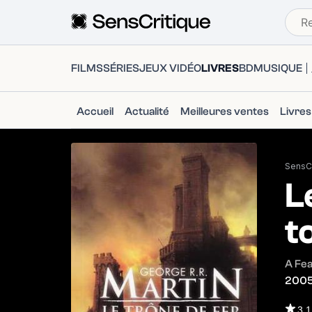
FILMS
SÉRIES
JEUX VIDÉO
LIVRES
BD
MUSIQUE
Accueil
Actualité
Meilleures ventes
Livre
SensCr
L
t
A Fea
200
3.