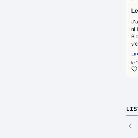
Le
J'
ni 
Bi
s'
Lir
le 
LIS