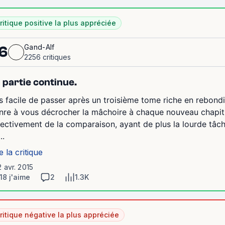
ritique positive la plus appréciée
Gand-Alf
6
2256 critiques
 partie continue.
s facile de passer après un troisième tome riche en rebond
nre à vous décrocher la mâchoire à chaque nouveau chapit
fectivement de la comparaison, ayant de plus la lourde tâc
..
e la critique
2 avr. 2015
18 j'aime
2
1.3K
ritique négative la plus appréciée