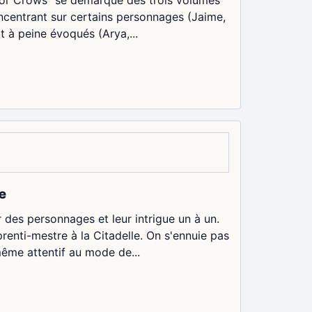
t for Crows" se démarque des trois volumes
concentrant sur certains personnages (Jaime,
t à peine évoqués (Arya,...
e
r des personnages et leur intrigue un à un.
prenti-mestre à la Citadelle. On s'ennuie pas
ême attentif au mode de...