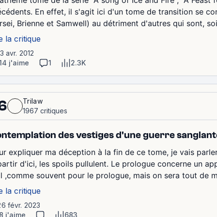
atrième tome de la série "A song of Ice and Fire", "A Feas
écédents. En effet, il s'agit ici d'un tome de transition se 
rsei, Brienne et Samwell) au détriment d'autres qui sont, soi
e la critique
13 avr. 2012
14 j'aime
1
2.3K
Trilaw
6
1967 critiques
ntemplation des vestiges d'une guerre sanglant
ur expliquer ma déception à la fin de ce tome, je vais parle
artir d'ici, les spoils pullulent. Le prologue concerne un ap
l ,comme souvent pour le prologue, mais on sera tout de m
e la critique
26 févr. 2023
8 j'aime
683