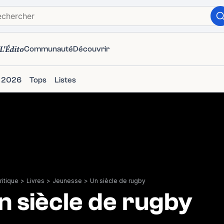
L'Édito
Communauté
Découvrir
s 2026
Tops
Listes
itique
>
Livres
>
Jeunesse
>
Un siècle de rugby
n siècle de rugby