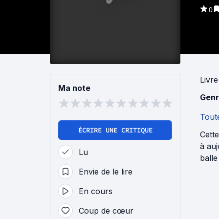
0
Livre
Ma note
Genr
Toute
ÉCRIRE UNE CRITIQUE
Cette
à auj
Lu
ball
Envie de le lire
En cours
Coup de cœur