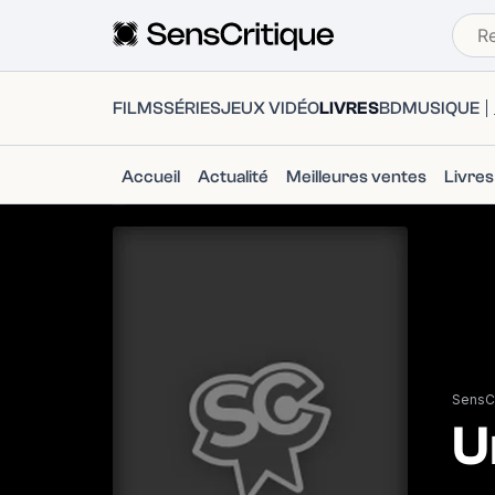
FILMS
SÉRIES
JEUX VIDÉO
LIVRES
BD
MUSIQUE
Accueil
Actualité
Meilleures ventes
Livre
SensCr
U