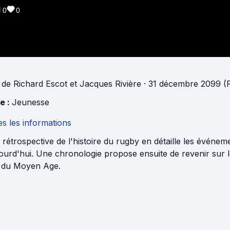
0
0
de
Richard Escot
et
Jacques Rivière
· 31 décembre 2099 (
e :
Jeunesse
s les informations
 rétrospective de l'histoire du rugby en détaille les événe
ourd'hui. Une chronologie propose ensuite de revenir sur l
e du Moyen Age.