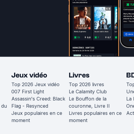
Jeux vidéo
Livres
B
Top 2026 Jeux vidéo
Top 2026 livres
To
007 First Light
Le Calamity Club
Une
Assassin's Creed: Black
Le Bouffon de la
La 
 du
Flag - Resynced
couronne, Livre II
One
Jeux populaires en ce
Livres populaires en ce
Act
moment
moment