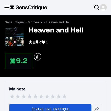
SensCritique
>
Morceaux
>
Heaven and Hell
Heaven and Hell
6
0
1
9.2
Ma note
ÉCRIRE UNE CRITIQUE