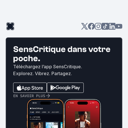
SensCritique dans votre
poche.
Téléchargez l’app SensCritique.
Explorez. Vibrez. Partagez.
EN SAVOIR PLUS