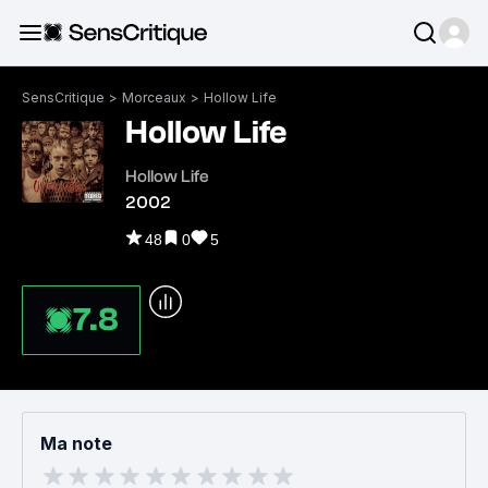
SensCritique
>
Morceaux
>
Hollow Life
Hollow Life
Hollow Life
2002
48
0
5
7.8
Ma note