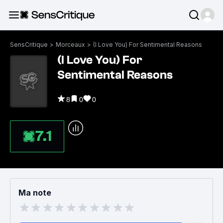
SensCritique
>
Morceaux
>
(I Love You) For Sentimental Reasons
(I Love You) For
Sentimental Reasons
8
0
0
7.1
Ma note