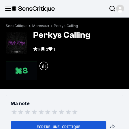
SensCritique
>
Morceaux
>
Perkys Calling
Perkys Calling
9
0
1
8
Ma note
ÉCRIRE UNE CRITIQUE