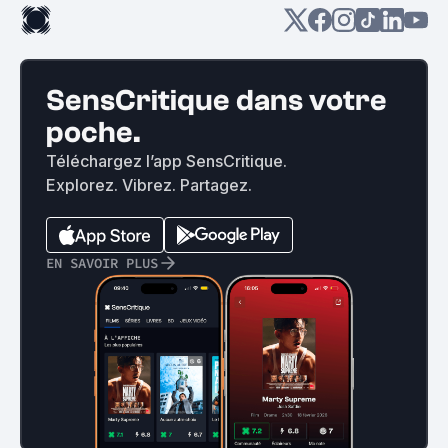
SensCritique dans votre
poche.
Téléchargez l’app SensCritique.
Explorez. Vibrez. Partagez.
EN SAVOIR PLUS