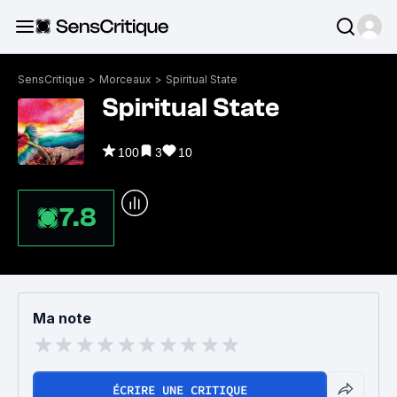
SensCritique
>
Morceaux
>
Spiritual State
Spiritual State
100
3
10
7.8
Ma note
ÉCRIRE UNE CRITIQUE