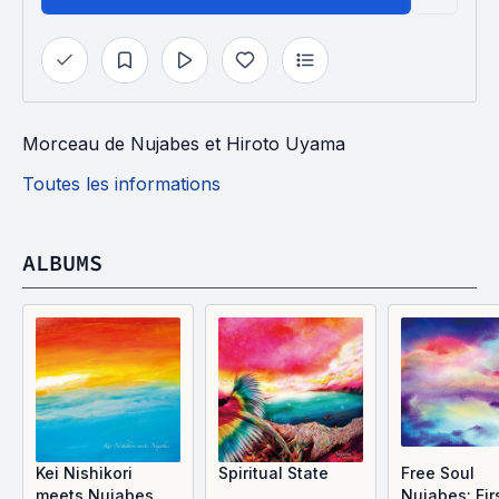
Morceau
de
Nujabes
et
Hiroto Uyama
Toutes les informations
ALBUMS
Kei Nishikori
Spiritual State
Free Soul
meets Nujabes
Nujabes: Fir