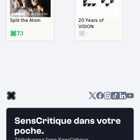
Split the Atom
20 Years of
VISION
7.1
-
SensCritique dans votre
poche.
Téléchargez l’app SensCritique.