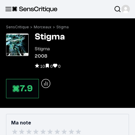
SensCritique
>
Morceaux
>
Stigma
Stigma
Stigma
2008
10
0
0
7.9
Ma note