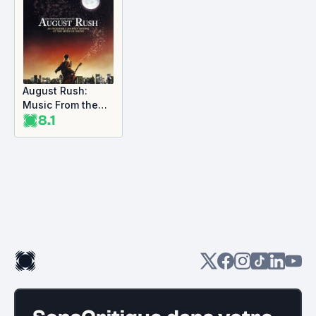
August Rush:
Music From the
8.1
Motion Picture
(OST)