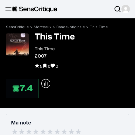
SensCritique
>
Morceaux
>
Bande-originale
>
This Time
This Time
This Time
2007
5
0
0
7.4
Ma note