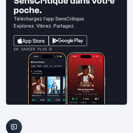
SensCritique dans votre
poche.
Téléchargez l’app SensCritique.
Explorez. Vibrez. Partagez.
EN SAVOIR PLUS