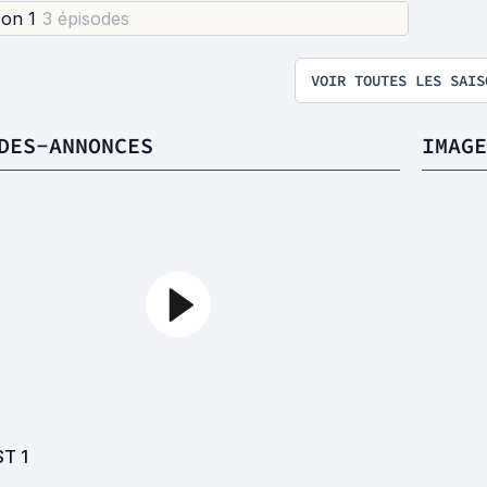
son 1
3 épisode
s
VOIR TOUTES LES SAIS
DES-ANNONCES
IMAGE
ST
1