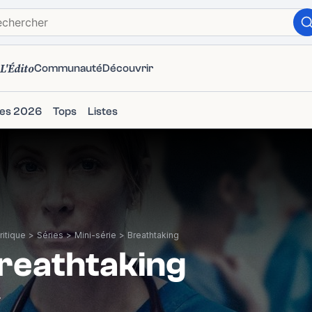
L'Édito
Communauté
Découvrir
ies 2026
Tops
Listes
itique
>
Séries
>
Mini-série
>
Breathtaking
reathtaking
4