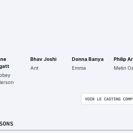
nne
Bhav Joshi
Donna Banya
Philip Ar
gatt
Ant
Emma
Metin O
bbey
erson
VOIR LE CASTING COMP
SONS