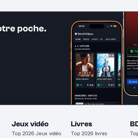
otre poche.
Jeux vidéo
Livres
B
Top 2026 Jeux vidéo
Top 2026 livres
To