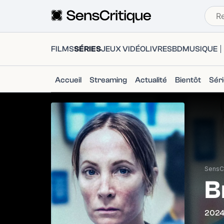
FILMS
SÉRIES
JEUX VIDÉO
LIVRES
BD
MUSIQUE
Accueil
Streaming
Actualité
Bientôt
Sér
SensCr
B
202