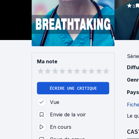
3
Série
Ma note
Diff
Genr
ÉCRIRE UNE CRITIQUE
Pays
Vue
Fich
Envie de la voir
Le qu
En cours
CAS