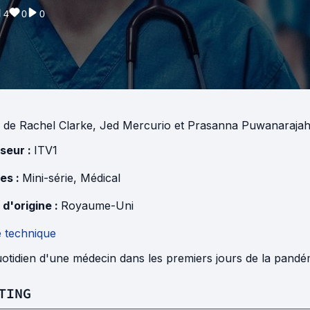
4
0
0
de
Rachel Clarke
,
Jed Mercurio
et
Prasanna Puwanaraja
useur :
ITV1
es :
Mini-série
,
Médical
 d'origine :
Royaume-Uni
e technique
otidien d'une médecin dans les premiers jours de la pandé
TING