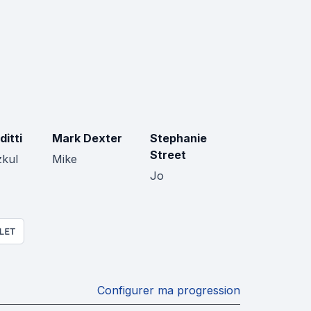
ditti
Mark Dexter
Stephanie
Street
zkul
Mike
Jo
LET
Configurer ma progression