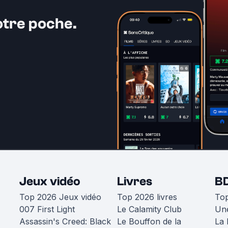
otre poche.
Jeux vidéo
Livres
B
Top 2026 Jeux vidéo
Top 2026 livres
To
007 First Light
Le Calamity Club
Une
Assassin's Creed: Black
Le Bouffon de la
La 