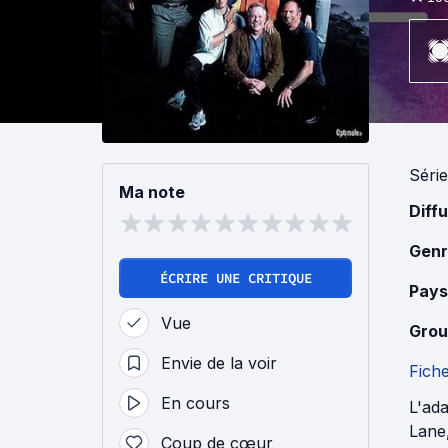
Série
Ma note
Diff
Genr
ÉCRIRE UNE CRITIQUE
Pays
Vue
Grou
Envie de la voir
Fich
En cours
L'ada
Lane
Coup de cœur