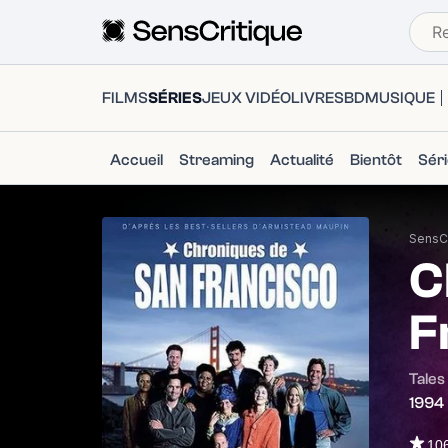
FILMS
SÉRIES
JEUX VIDÉO
LIVRES
BD
MUSIQUE
Accueil
Streaming
Actualité
Bientôt
Sér
SensCr
C
F
Tales
1994
10