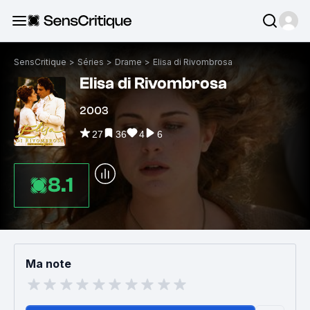
SensCritique
>
Séries
>
Drame
>
Elisa di Rivombrosa
Elisa di Rivombrosa
2003
27
36
4
6
8.1
Ma note