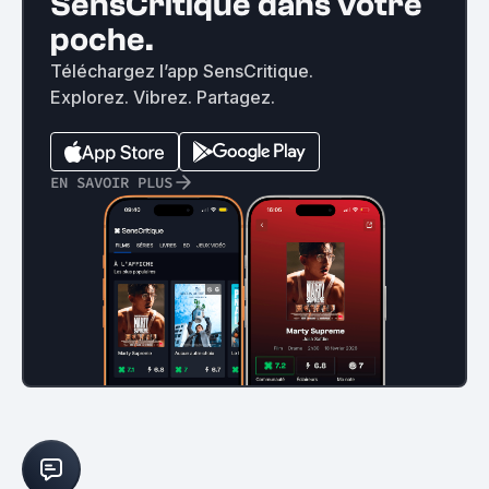
SensCritique dans votre
poche.
Téléchargez l’app SensCritique.
Explorez. Vibrez. Partagez.
EN SAVOIR PLUS