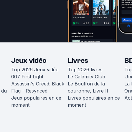
Jeux vidéo
Livres
B
Top 2026 Jeux vidéo
Top 2026 livres
To
007 First Light
Le Calamity Club
Une
Assassin's Creed: Black
Le Bouffon de la
La 
 du
Flag - Resynced
couronne, Livre II
One
Jeux populaires en ce
Livres populaires en ce
Act
moment
moment