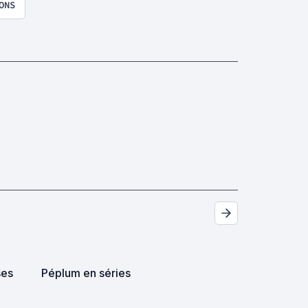
ONS
ses
Péplum en séries