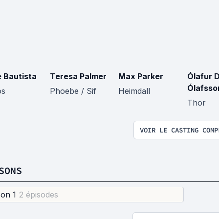
 Bautista
Teresa Palmer
Max Parker
Ólafur D
Ólafsso
os
Phoebe / Sif
Heimdall
Thor
VOIR LE CASTING COMP
SONS
son 1
2 épisode
s