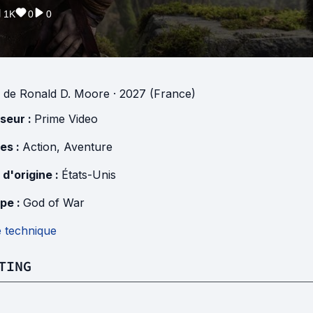
1K
0
0
de
Ronald D. Moore
· 2027 (France)
useur :
Prime Video
es :
Action
,
Aventure
 d'origine :
États-Unis
pe :
God of War
e technique
TING