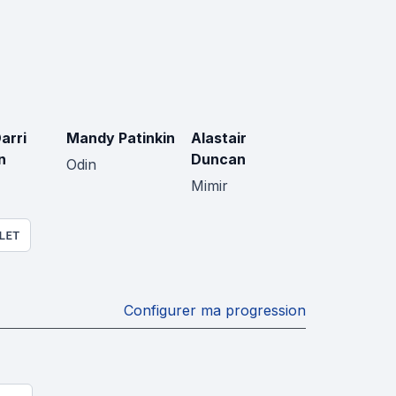
arri
Mandy Patinkin
Alastair
n
Duncan
Odin
Mimir
LET
Configurer ma progression