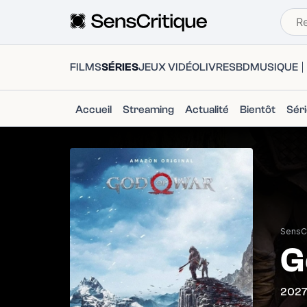
FILMS
SÉRIES
JEUX VIDÉO
LIVRES
BD
MUSIQUE
Accueil
Streaming
Actualité
Bientôt
Sér
SensCr
G
202