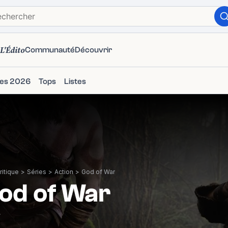
L'Édito
Communauté
Découvrir
ies 2026
Tops
Listes
itique
>
Séries
>
Action
>
God of War
od of War
7