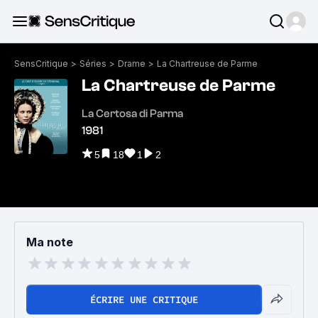
SensCritique
>
Séries
>
Drame
>
La Chartreuse de Parme
La Chartreuse de Parme
La Certosa di Parma
1981
5
18
1
2
Ma note
ÉCRIRE UNE CRITIQUE