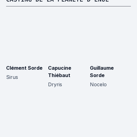
Clément Sorde
Capucine
Guillaume
Ma
Thiébaut
Sorde
Sirus
R
Dryris
Nocelo