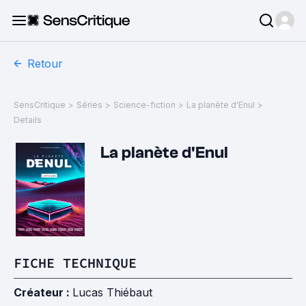
Retour
SensCritique
>
Séries
>
Science-fiction
>
La planète d'Enul
>
Details
La planète d'Enul
FICHE TECHNIQUE
Créateur :
Lucas Thiébaut