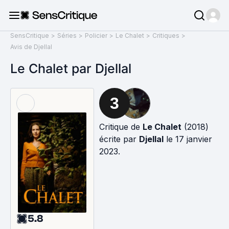
SensCritique
>
Séries
>
Policier
>
Le Chalet
>
Critiques
>
Avis de Djellal
Le Chalet par Djellal
3
Critique de
Le Chalet
(2018)
écrite par
Djellal
le 17 janvier
2023.
5.8