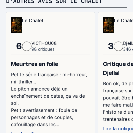
D'AUTRES AVIS SUR LE CHALET
Le Chalet
Le Chale
VICTHOU08
Djell
6
3
98 critiques
346 
Meurtres en folie
Critique d
Djellal
Petite série française : mi-horreur,
mi-thriller...
Bon ok, de p
Le pitch annonce déjà un
française sur 
enchaînement de catas, ça va de
pouvait être 
soi.
me faire mal.
Petit avertissement : foule de
l'histoire d'
personnages et de couples,
trentenaires q
cafouillage dans les...
Lire la critiqu