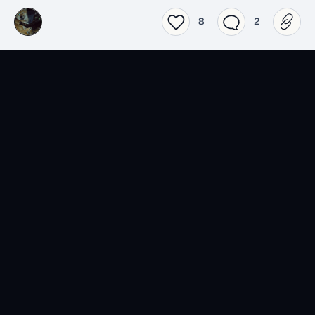
8
2
SensCritique dans votre
poche.
Téléchargez l’app SensCritique.
Explorez. Vibrez. Partagez.
EN SAVOIR PLUS