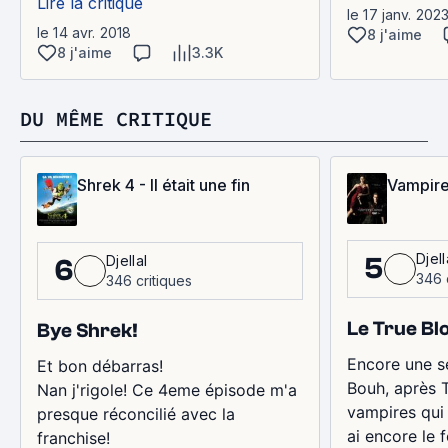
Lire la critique
le 17 janv. 202
le 14 avr. 2018
8 j'aime
8 j'aime
3.3K
DU MÊME CRITIQUE
Shrek 4 - Il était une fin
Vampire
Djell
5
Djellal
6
346 
346 critiques
Le True Bl
Bye Shrek!
Encore une s
Et bon débarras!
Bouh, après T
Nan j'rigole! Ce 4eme épisode m'a
vampires qui b
presque réconcilié avec la
ai encore le f
franchise!