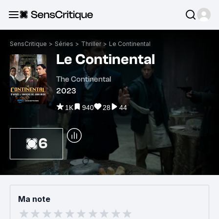
SensCritique
>
Séries
>
Thriller
>
Le Continental
Le Continental
The Continental
2023
1K
940
28
44
6
Ma note