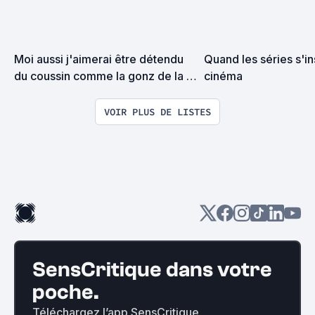
Moi aussi j'aimerai être détendu 
Quand les séries s'in
du coussin comme la gonz de la 
cinéma
photo mais j'peux pas, car 
comme si j'avais pas déjà assez 
VOIR PLUS DE LISTES
de films à voir, y'a aussi les 
foutues PUTAIN DE SÉRIES !
SensCritique dans votre
poche.
Téléchargez l’app SensCritique.