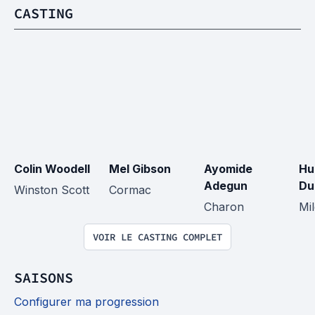
CASTING
Colin Woodell
Mel Gibson
Ayomide 
Hu
Adegun
Du
Winston Scott
Cormac
Charon
Mi
VOIR LE CASTING COMPLET
SAISONS
Configurer ma progression