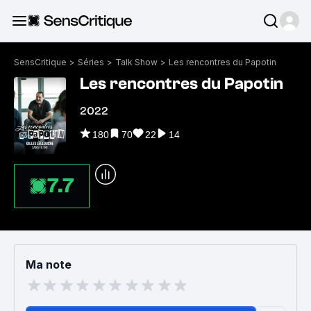
SensCritique
>
Séries
>
Talk Show
>
Les rencontres du Papotin
Les rencontres du Papotin
2022
180
70
22
14
7.7
Ma note