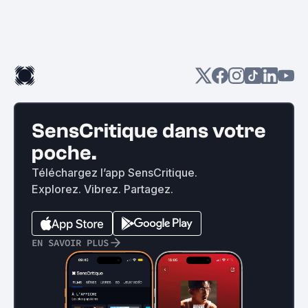
SensCritique dans votre
poche.
Téléchargez l’app SensCritique.
Explorez. Vibrez. Partagez.
EN SAVOIR PLUS