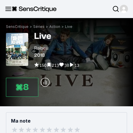
SensCritique
>
Séries
>
Action
>
Live
Live
Raibeu
2018
150
213
38
13
8
Ma note