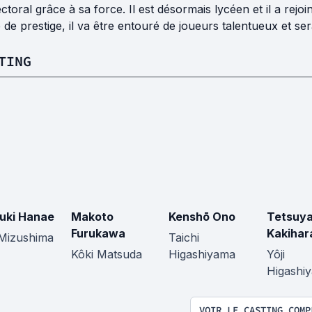
ctoral grâce à sa force. Il est désormais lycéen et il a re
 de prestige, il va être entouré de joueurs talentueux et se
TING
uki Hanae
Makoto
Kenshō Ono
Tetsuy
Furukawa
Kakihar
Mizushima
Taichi
Kôki Matsuda
Higashiyama
Yôji
Higashi
VOIR LE CASTING COMP