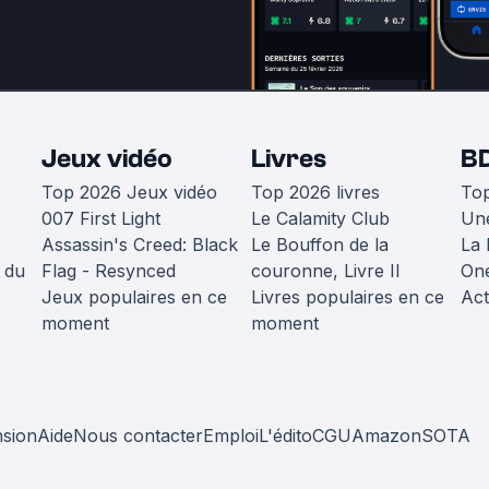
Jeux vidéo
Livres
B
Top 2026 Jeux vidéo
Top 2026 livres
To
007 First Light
Le Calamity Club
Une
Assassin's Creed: Black
Le Bouffon de la
La 
 du
Flag - Resynced
couronne, Livre II
One
Jeux populaires en ce
Livres populaires en ce
Act
moment
moment
nsion
Aide
Nous contacter
Emploi
L'édito
CGU
Amazon
SOTA