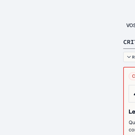
VO
CRI
R
C
Le
Qu
co