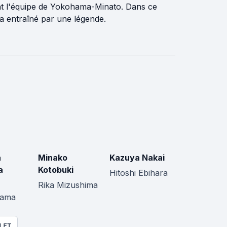
joint l'équipe de Yokohama-Minato. Dans ce
ra entraîné par une légende.
a
Minako
Kazuya Nakai
a
Kotobuki
Hitoshi Ebihara
Rika Mizushima
yama
LET