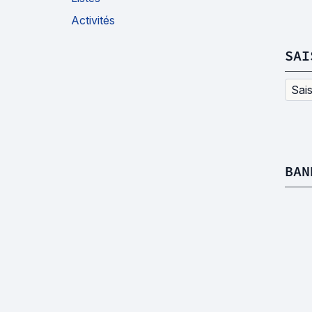
Activités
SAI
Sai
BAN