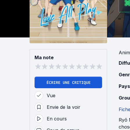
Anim
Ma note
Diff
Genr
ÉCRIRE UNE CRITIQUE
Pays
Vue
Grou
Envie de la voir
Fich
En cours
Ryō M
chose