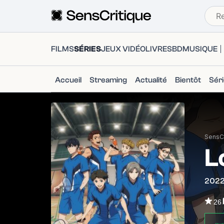
FILMS
SÉRIES
JEUX VIDÉO
LIVRES
BD
MUSIQUE
Accueil
Streaming
Actualité
Bientôt
Sér
SensCr
L
202
26