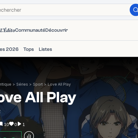
L'Édito
Communauté
Découvrir
ies 2026
Tops
Listes
itique
>
Séries
>
Sport
>
Love All Play
ove All Play
2
10
0
1