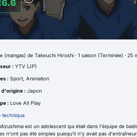
6.6
e (mangas)
de
Takeuchi Hiroshi
·
1 saison (Terminée)
· 25 
useur :
YTV (JP)
es :
Sport
,
Animation
 d'origine :
Japon
pe :
Love All Play
e technique
izushima est un adolescent qui était dans l'équipe de badm
s n'ont pas été simples puisqu'il n'y avait pas d'entraîneur. 