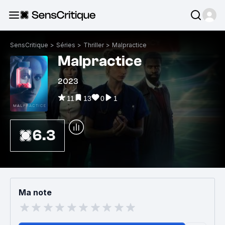
SensCritique
>
Séries
>
Thriller
>
Malpractice
Malpractice
2023
11
13
0
1
6.3
Ma note