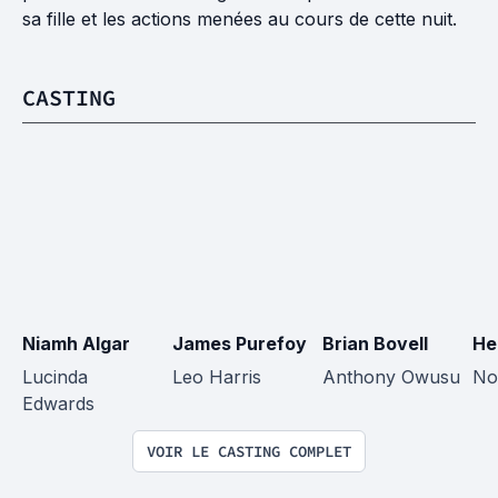
sa fille et les actions menées au cours de cette nuit.
CASTING
Niamh Algar
James Purefoy
Brian Bovell
He
Lucinda 
Leo Harris
Anthony Owusu
No
Edwards
VOIR LE CASTING COMPLET