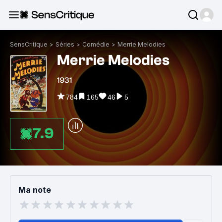
SensCritique
>
Séries
>
Comédie
>
Merrie Melodies
Merrie Melodies
1931
784
165
46
5
7.9
Ma note