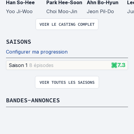
Han So-Hee
Park Hee-Soon
Ahn Bo-Hyun
Le
Yoo Ji-Woo
Choi Moo-Jin
Jeon Pil-Do
Ju
VOIR LE CASTING COMPLET
SAISONS
Configurer ma progression
7.3
Saison 1
8 épisode
s
VOIR TOUTES LES SAISONS
BANDES-ANNONCES