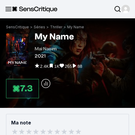
SensCritique
>
Séries
>
Thriller
>
My Name
My Name
Mai Naeim
2021
2.4K
1K
265
88
7.3
Ma note