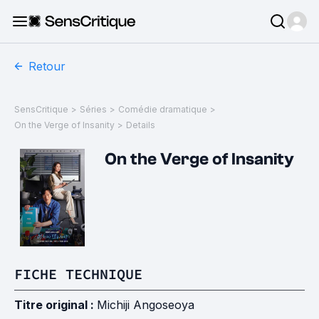
Retour
SensCritique
>
Séries
>
Comédie dramatique
>
On the Verge of Insanity
>
Details
On the Verge of Insanity
FICHE TECHNIQUE
Titre original :
Michiji Angoseoya